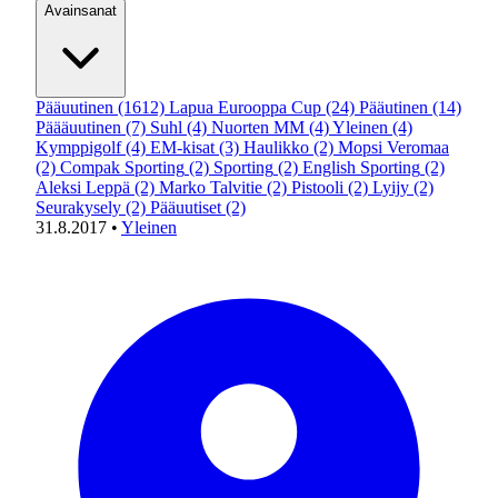
Avainsanat
Pääuutinen
(1612)
Lapua Eurooppa Cup
(24)
Pääutinen
(14)
Päääuutinen
(7)
Suhl
(4)
Nuorten MM
(4)
Yleinen
(4)
Kymppigolf
(4)
EM-kisat
(3)
Haulikko
(2)
Mopsi Veromaa
(2)
Compak Sporting
(2)
Sporting
(2)
English Sporting
(2)
Aleksi Leppä
(2)
Marko Talvitie
(2)
Pistooli
(2)
Lyijy
(2)
Seurakysely
(2)
Pääuutiset
(2)
31.8.2017
•
Yleinen