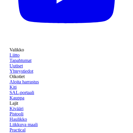
Valikko
Liitto
Tapahtumat
Uutiset
Yhteystiedot
Oikotiet
Aloita harrastus
Kiti
SAL-portaali
Kauppa
Lajit
Kivääri
Pistooli
Haulikko
Liikkuva maali
Practical