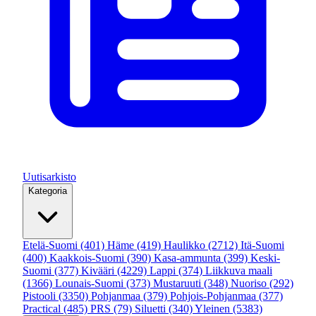
Uutisarkisto
Kategoria
Etelä-Suomi
(401)
Häme
(419)
Haulikko
(2712)
Itä-Suomi
(400)
Kaakkois-Suomi
(390)
Kasa-ammunta
(399)
Keski-
Suomi
(377)
Kivääri
(4229)
Lappi
(374)
Liikkuva maali
(1366)
Lounais-Suomi
(373)
Mustaruuti
(348)
Nuoriso
(292)
Pistooli
(3350)
Pohjanmaa
(379)
Pohjois-Pohjanmaa
(377)
Practical
(485)
PRS
(79)
Siluetti
(340)
Yleinen
(5383)