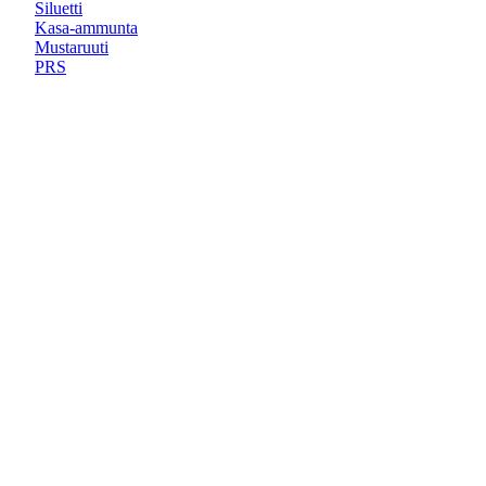
Siluetti
Kasa-ammunta
Mustaruuti
PRS