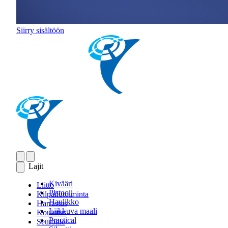
Siirry sisältöön
Lajit
Kivääri
Liitto
Pistooli
Kilpailutoiminta
Haulikko
Harrastus
Liikkuva maali
Koulutus
Practical
Seuroille