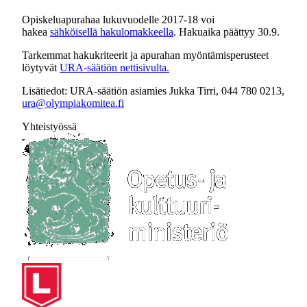
Opiskeluapurahaa lukuvuodelle 2017-18 voi
hakea
sähköisellä hakulomakkeella
. Hakuaika päättyy 30.9.
Tarkemmat hakukriteerit ja apurahan myöntämisperusteet
löytyvät
URA-säätiön nettisivulta.
Lisätiedot: URA-säätiön asiamies Jukka Tirri, 044 780 0213,
ura@olympiakomitea.fi
Yhteistyössä