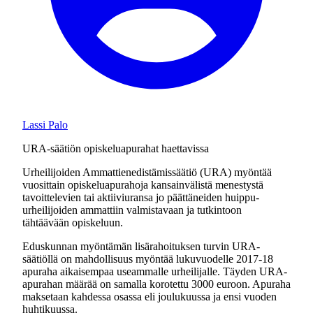
Lassi Palo
URA-säätiön opiskeluapurahat haettavissa
Urheilijoiden Ammattienedistämissäätiö (URA) myöntää
vuosittain opiskeluapurahoja kansainvälistä menestystä
tavoittelevien tai aktiiviuransa jo päättäneiden huippu-
urheilijoiden ammattiin valmistavaan ja tutkintoon
tähtäävään opiskeluun.
Eduskunnan myöntämän lisärahoituksen turvin URA-
säätiöllä on mahdollisuus myöntää lukuvuodelle 2017-18
apuraha aikaisempaa useammalle urheilijalle. Täyden URA-
apurahan määrää on samalla korotettu 3000 euroon. Apuraha
maksetaan kahdessa osassa eli joulukuussa ja ensi vuoden
huhtikuussa.