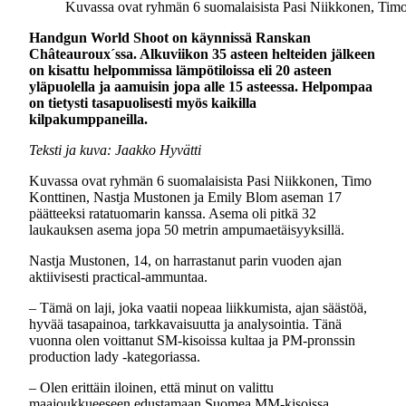
Kuvassa ovat ryhmän 6 suomalaisista Pasi Niikkonen, Timo
Handgun World Shoot on käynnissä Ranskan
Châteauroux´ssa. Alkuviikon 35 asteen helteiden jälkeen
on kisattu helpommissa lämpötiloissa eli 20 asteen
yläpuolella ja aamuisin jopa alle 15 asteessa. Helpompaa
on tietysti tasapuolisesti myös kaikilla
kilpakumppaneilla.
Teksti ja kuva: Jaakko Hyvätti
Kuvassa ovat ryhmän 6 suomalaisista Pasi Niikkonen, Timo
Konttinen, Nastja Mustonen ja Emily Blom aseman 17
päätteeksi ratatuomarin kanssa. Asema oli pitkä 32
laukauksen asema jopa 50 metrin ampumaetäisyyksillä.
Nastja Mustonen, 14, on harrastanut parin vuoden ajan
aktiivisesti practical-ammuntaa.
– Tämä on laji, joka vaatii nopeaa liikkumista, ajan säästöä,
hyvää tasapainoa, tarkkavaisuutta ja analysointia. Tänä
vuonna olen voittanut SM-kisoissa kultaa ja PM-pronssin
production lady -kategoriassa.
– Olen erittäin iloinen, että minut on valittu
maajoukkueeseen edustamaan Suomea MM-kisoissa.