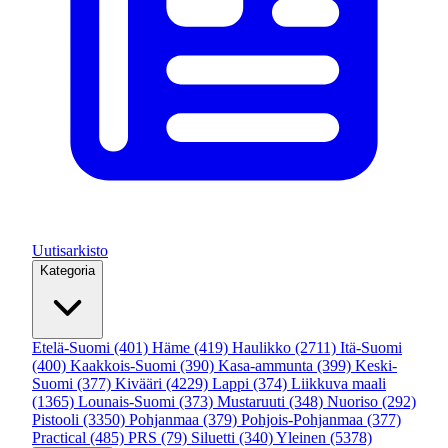
Uutisarkisto
Kategoria
Etelä-Suomi
(401)
Häme
(419)
Haulikko
(2711)
Itä-Suomi
(400)
Kaakkois-Suomi
(390)
Kasa-ammunta
(399)
Keski-
Suomi
(377)
Kivääri
(4229)
Lappi
(374)
Liikkuva maali
(1365)
Lounais-Suomi
(373)
Mustaruuti
(348)
Nuoriso
(292)
Pistooli
(3350)
Pohjanmaa
(379)
Pohjois-Pohjanmaa
(377)
Practical
(485)
PRS
(79)
Siluetti
(340)
Yleinen
(5378)