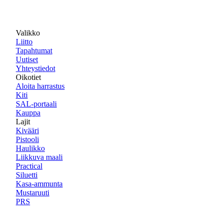
Valikko
Liitto
Tapahtumat
Uutiset
Yhteystiedot
Oikotiet
Aloita harrastus
Kiti
SAL-portaali
Kauppa
Lajit
Kivääri
Pistooli
Haulikko
Liikkuva maali
Practical
Siluetti
Kasa-ammunta
Mustaruuti
PRS