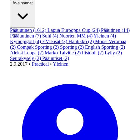
Avainsanat
Pääuutinen
(1612)
Lapua Eurooppa Cup
(24)
Pääutinen
(14)
Päääuutinen
(7)
Suhl
(4)
Nuorten MM
(4)
Yleinen
(4)
Kymppigolf
(4)
EM-kisat
(3)
Haulikko
(2)
Mopsi Veromaa
(2)
Compak Sporting
(2)
Sporting
(2)
English Sporting
(2)
Aleksi Leppä
(2)
Marko Talvitie
(2)
Pistooli
(2)
Lyijy
(2)
Seurakysely
(2)
Pääuutiset
(2)
2.9.2017
•
Practical
•
Yleinen