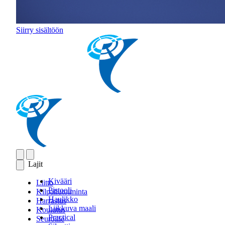
Siirry sisältöön
Lajit
Kivääri
Liitto
Pistooli
Kilpailutoiminta
Haulikko
Harrastus
Liikkuva maali
Koulutus
Practical
Seuroille