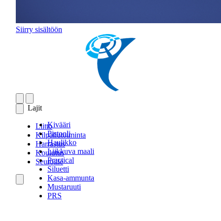
Siirry sisältöön
Lajit
Kivääri
Liitto
Pistooli
Kilpailutoiminta
Haulikko
Harrastus
Liikkuva maali
Koulutus
Practical
Seuroille
Siluetti
Kasa-ammunta
Mustaruuti
PRS