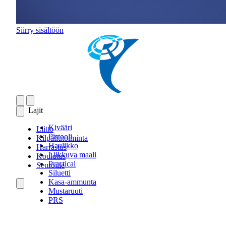
Siirry sisältöön
Lajit
Kivääri
Liitto
Pistooli
Kilpailutoiminta
Haulikko
Harrastus
Liikkuva maali
Koulutus
Practical
Seuroille
Siluetti
Kasa-ammunta
Mustaruuti
PRS