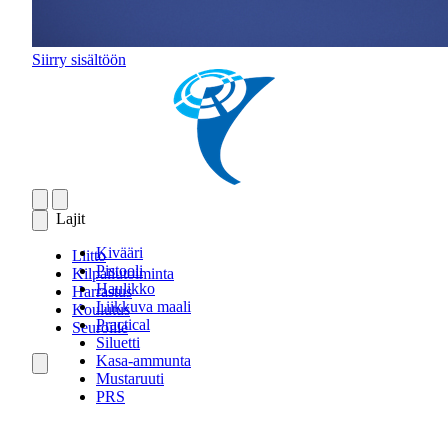
Siirry sisältöön
Lajit
Kivääri
Liitto
Pistooli
Kilpailutoiminta
Haulikko
Harrastus
Liikkuva maali
Koulutus
Practical
Seuroille
Siluetti
Kasa-ammunta
Mustaruuti
PRS