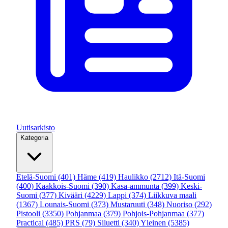
Uutisarkisto
Kategoria
Etelä-Suomi
(401)
Häme
(419)
Haulikko
(2712)
Itä-Suomi
(400)
Kaakkois-Suomi
(390)
Kasa-ammunta
(399)
Keski-
Suomi
(377)
Kivääri
(4229)
Lappi
(374)
Liikkuva maali
(1367)
Lounais-Suomi
(373)
Mustaruuti
(348)
Nuoriso
(292)
Pistooli
(3350)
Pohjanmaa
(379)
Pohjois-Pohjanmaa
(377)
Practical
(485)
PRS
(79)
Siluetti
(340)
Yleinen
(5385)