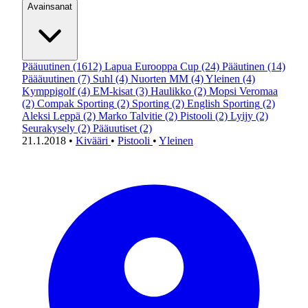
Avainsanat
Pääuutinen
(1612)
Lapua Eurooppa Cup
(24)
Pääutinen
(14)
Päääuutinen
(7)
Suhl
(4)
Nuorten MM
(4)
Yleinen
(4)
Kymppigolf
(4)
EM-kisat
(3)
Haulikko
(2)
Mopsi Veromaa
(2)
Compak Sporting
(2)
Sporting
(2)
English Sporting
(2)
Aleksi Leppä
(2)
Marko Talvitie
(2)
Pistooli
(2)
Lyijy
(2)
Seurakysely
(2)
Pääuutiset
(2)
21.1.2018
•
Kivääri
•
Pistooli
•
Yleinen