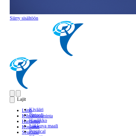
Siirry sisältöön
Lajit
Kivääri
Liitto
Pistooli
Kilpailutoiminta
Haulikko
Harrastus
Liikkuva maali
Koulutus
Practical
Seuroille