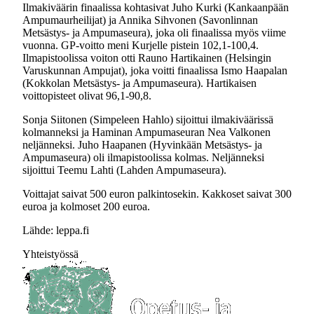
Ilmakiväärin finaalissa kohtasivat Juho Kurki (Kankaanpään
Ampumaurheilijat) ja Annika Sihvonen (Savonlinnan
Metsästys- ja Ampumaseura), joka oli finaalissa myös viime
vuonna. GP-voitto meni Kurjelle pistein 102,1-100,4.
Ilmapistoolissa voiton otti Rauno Hartikainen (Helsingin
Varuskunnan Ampujat), joka voitti finaalissa Ismo Haapalan
(Kokkolan Metsästys- ja Ampumaseura). Hartikaisen
voittopisteet olivat 96,1-90,8.
Sonja Siitonen (Simpeleen Hahlo) sijoittui ilmakiväärissä
kolmanneksi ja Haminan Ampumaseuran Nea Valkonen
neljänneksi. Juho Haapanen (Hyvinkään Metsästys- ja
Ampumaseura) oli ilmapistoolissa kolmas. Neljänneksi
sijoittui Teemu Lahti (Lahden Ampumaseura).
Voittajat saivat 500 euron palkintosekin. Kakkoset saivat 300
euroa ja kolmoset 200 euroa.
Lähde: leppa.fi
Yhteistyössä