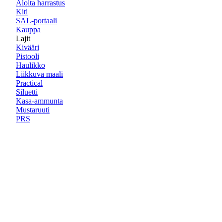
Aloita harrastus
Kiti
SAL-portaali
Kauppa
Lajit
Kivääri
Pistooli
Haulikko
Liikkuva maali
Practical
Siluetti
Kasa-ammunta
Mustaruuti
PRS