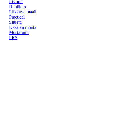
Pistooli
Haulikko
Liikkuva maali
Practical
Siluetti
Kasa-ammunta
Mustaruuti
PRS