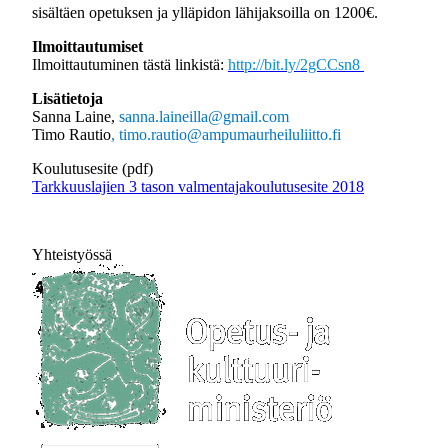
sisältäen opetuksen ja ylläpidon lähijaksoilla on 1200€.
Ilmoittautumiset
Ilmoittautuminen tästä linkistä:
http://bit.ly/2gCCsn8
Lisätietoja
Sanna Laine,
sanna.laineilla@gmail.com
Timo Rautio
, timo.rautio@ampumaurheiluliitto.fi
Koulutusesite (pdf)
Tarkkuuslajien 3 tason valmentajakoulutusesite 2018
Yhteistyössä