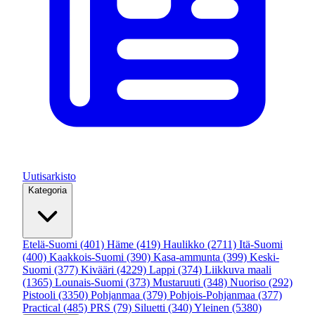
Uutisarkisto
Kategoria
Etelä-Suomi
(401)
Häme
(419)
Haulikko
(2711)
Itä-Suomi
(400)
Kaakkois-Suomi
(390)
Kasa-ammunta
(399)
Keski-
Suomi
(377)
Kivääri
(4229)
Lappi
(374)
Liikkuva maali
(1365)
Lounais-Suomi
(373)
Mustaruuti
(348)
Nuoriso
(292)
Pistooli
(3350)
Pohjanmaa
(379)
Pohjois-Pohjanmaa
(377)
Practical
(485)
PRS
(79)
Siluetti
(340)
Yleinen
(5380)