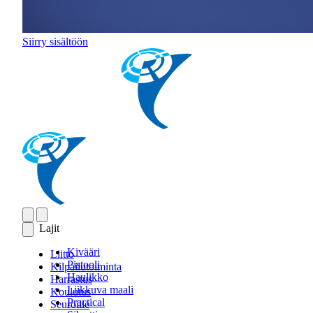
Siirry sisältöön
Lajit
Kivääri
Liitto
Pistooli
Kilpailutoiminta
Haulikko
Harrastus
Liikkuva maali
Koulutus
Practical
Seuroille