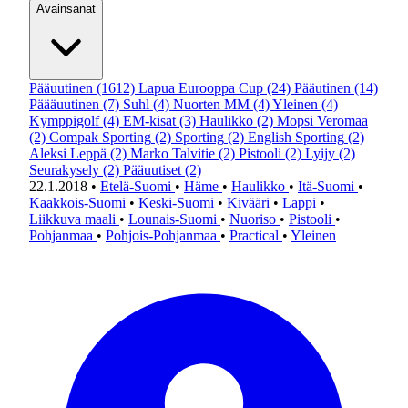
Avainsanat
Pääuutinen
(1612)
Lapua Eurooppa Cup
(24)
Pääutinen
(14)
Päääuutinen
(7)
Suhl
(4)
Nuorten MM
(4)
Yleinen
(4)
Kymppigolf
(4)
EM-kisat
(3)
Haulikko
(2)
Mopsi Veromaa
(2)
Compak Sporting
(2)
Sporting
(2)
English Sporting
(2)
Aleksi Leppä
(2)
Marko Talvitie
(2)
Pistooli
(2)
Lyijy
(2)
Seurakysely
(2)
Pääuutiset
(2)
22.1.2018
•
Etelä-Suomi
•
Häme
•
Haulikko
•
Itä-Suomi
•
Kaakkois-Suomi
•
Keski-Suomi
•
Kivääri
•
Lappi
•
Liikkuva maali
•
Lounais-Suomi
•
Nuoriso
•
Pistooli
•
Pohjanmaa
•
Pohjois-Pohjanmaa
•
Practical
•
Yleinen