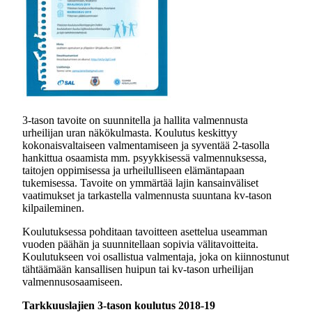
3-tason tavoite on suunnitella ja hallita valmennusta
urheilijan uran näkökulmasta. Koulutus keskittyy
kokonaisvaltaiseen valmentamiseen ja syventää 2-tasolla
hankittua osaamista mm. psyykkisessä valmennuksessa,
taitojen oppimisessa ja urheilulliseen elämäntapaan
tukemisessa. Tavoite on ymmärtää lajin kansainväliset
vaatimukset ja tarkastella valmennusta suuntana kv-tason
kilpaileminen.
Koulutuksessa pohditaan tavoitteen asettelua useamman
vuoden päähän ja suunnitellaan sopivia välitavoitteita.
Koulutukseen voi osallistua valmentaja, joka on kiinnostunut
tähtäämään kansallisen huipun tai kv-tason urheilijan
valmennusosaamiseen.
Tarkkuuslajien 3-tason koulutus 2018-19