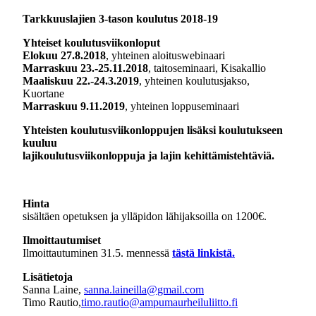
Tarkkuuslajien 3-tason koulutus 2018-19
Yhteiset koulutusviikonloput
Elokuu 27.8.2018
, yhteinen aloituswebinaari
Marraskuu 23.-25.11.2018
, taitoseminaari, Kisakallio
Maaliskuu 22.-24.3.2019
, yhteinen koulutusjakso,
Kuortane
Marraskuu 9.11.2019
, yhteinen loppuseminaari
Yhteisten koulutusviikonloppujen lisäksi koulutukseen
kuuluu
lajikoulutusviikonloppuja ja lajin kehittämistehtäviä.
Hinta
sisältäen opetuksen ja ylläpidon lähijaksoilla on 1200€.
Ilmoittautumiset
Ilmoittautuminen 31.5. mennessä
tästä linkistä.
Lisätietoja
Sanna Laine,
sanna.laineilla@gmail.com
Timo Rautio,
timo.rautio@ampumaurheiluliitto.fi