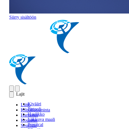
Siirry sisältöön
Lajit
Kivääri
Liitto
Pistooli
Kilpailutoiminta
Haulikko
Harrastus
Liikkuva maali
Koulutus
Practical
Seuroille