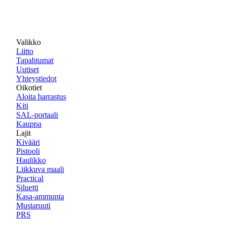
Valikko
Liitto
Tapahtumat
Uutiset
Yhteystiedot
Oikotiet
Aloita harrastus
Kiti
SAL-portaali
Kauppa
Lajit
Kivääri
Pistooli
Haulikko
Liikkuva maali
Practical
Siluetti
Kasa-ammunta
Mustaruuti
PRS