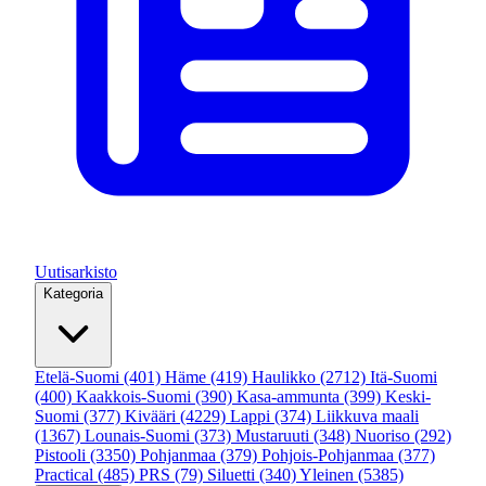
Uutisarkisto
Kategoria
Etelä-Suomi
(401)
Häme
(419)
Haulikko
(2712)
Itä-Suomi
(400)
Kaakkois-Suomi
(390)
Kasa-ammunta
(399)
Keski-
Suomi
(377)
Kivääri
(4229)
Lappi
(374)
Liikkuva maali
(1367)
Lounais-Suomi
(373)
Mustaruuti
(348)
Nuoriso
(292)
Pistooli
(3350)
Pohjanmaa
(379)
Pohjois-Pohjanmaa
(377)
Practical
(485)
PRS
(79)
Siluetti
(340)
Yleinen
(5385)