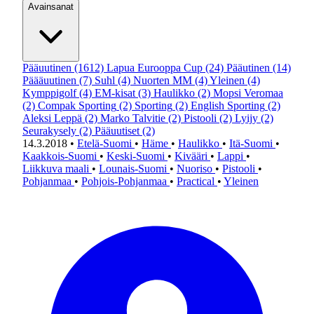
Avainsanat
Pääuutinen
(1612)
Lapua Eurooppa Cup
(24)
Pääutinen
(14)
Päääuutinen
(7)
Suhl
(4)
Nuorten MM
(4)
Yleinen
(4)
Kymppigolf
(4)
EM-kisat
(3)
Haulikko
(2)
Mopsi Veromaa
(2)
Compak Sporting
(2)
Sporting
(2)
English Sporting
(2)
Aleksi Leppä
(2)
Marko Talvitie
(2)
Pistooli
(2)
Lyijy
(2)
Seurakysely
(2)
Pääuutiset
(2)
14.3.2018
•
Etelä-Suomi
•
Häme
•
Haulikko
•
Itä-Suomi
•
Kaakkois-Suomi
•
Keski-Suomi
•
Kivääri
•
Lappi
•
Liikkuva maali
•
Lounais-Suomi
•
Nuoriso
•
Pistooli
•
Pohjanmaa
•
Pohjois-Pohjanmaa
•
Practical
•
Yleinen