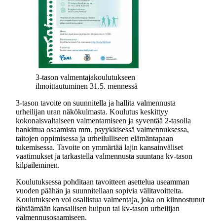
3-tason valmentajakoulutukseen
ilmoittautuminen 31.5. mennessä
3-tason tavoite on suunnitella ja hallita valmennusta
urheilijan uran näkökulmasta. Koulutus keskittyy
kokonaisvaltaiseen valmentamiseen ja syventää 2-tasolla
hankittua osaamista mm. psyykkisessä valmennuksessa,
taitojen oppimisessa ja urheilulliseen elämäntapaan
tukemisessa. Tavoite on ymmärtää lajin kansainväliset
vaatimukset ja tarkastella valmennusta suuntana kv-tason
kilpaileminen.
Koulutuksessa pohditaan tavoitteen asettelua useamman
vuoden päähän ja suunnitellaan sopivia välitavoitteita.
Koulutukseen voi osallistua valmentaja, joka on kiinnostunut
tähtäämään kansallisen huipun tai kv-tason urheilijan
valmennusosaamiseen.