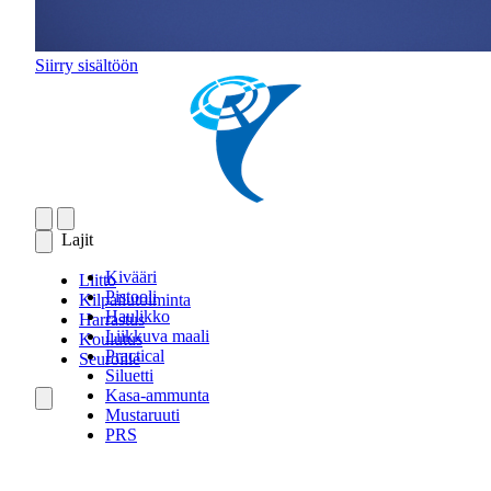
Siirry sisältöön
Lajit
Kivääri
Liitto
Pistooli
Kilpailutoiminta
Haulikko
Harrastus
Liikkuva maali
Koulutus
Practical
Seuroille
Siluetti
Kasa-ammunta
Mustaruuti
PRS