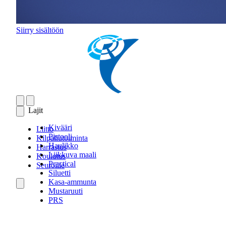
Siirry sisältöön
Lajit
Kivääri
Liitto
Pistooli
Kilpailutoiminta
Haulikko
Harrastus
Liikkuva maali
Koulutus
Practical
Seuroille
Siluetti
Kasa-ammunta
Mustaruuti
PRS