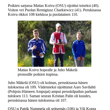
Poikien sarjassa Matias Koivu (OSU) sijoittui toiseksi (40).
Voiton vei Puolan Remigiusz Charkiewicz (41). Perukisassa
Koivu rikkoi 108 kiekkoa ja puolalainen 110.
Matias Koivu hopealle ja Juho Mäkelä
pronssille poikien trapissa.
Juho Mäkelä (OSU) oli kolmas, peruskisassa hänen
tuloksensa oli 109. Viidenneksi sijoittunut Aaro Savilahti
(Pohjois-Hämeen Ampujat) ampui peruskilpailun parhaan
tuloksen 113. Saman seuran Kristian Palin oli kuudes,
peruskisassa hänen tuloksensa oli 107.
OSU:n Patrik Nummela oli seitsemäs (106) ja Vili Kopra