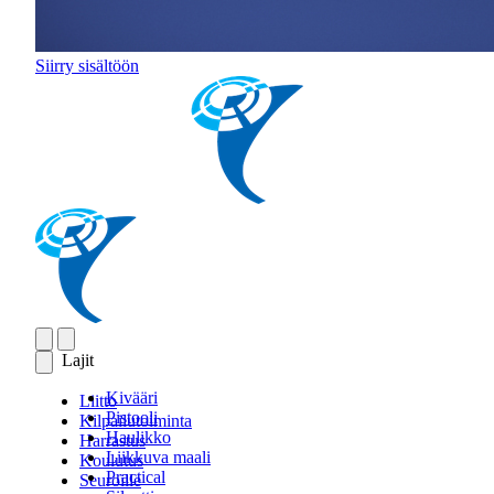
Siirry sisältöön
Lajit
Kivääri
Liitto
Pistooli
Kilpailutoiminta
Haulikko
Harrastus
Liikkuva maali
Koulutus
Practical
Seuroille