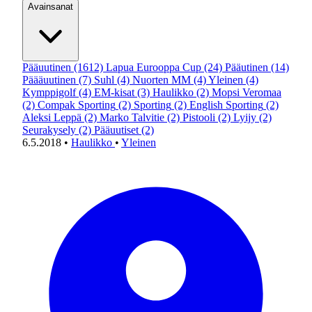
Avainsanat
Pääuutinen
(1612)
Lapua Eurooppa Cup
(24)
Pääutinen
(14)
Päääuutinen
(7)
Suhl
(4)
Nuorten MM
(4)
Yleinen
(4)
Kymppigolf
(4)
EM-kisat
(3)
Haulikko
(2)
Mopsi Veromaa
(2)
Compak Sporting
(2)
Sporting
(2)
English Sporting
(2)
Aleksi Leppä
(2)
Marko Talvitie
(2)
Pistooli
(2)
Lyijy
(2)
Seurakysely
(2)
Pääuutiset
(2)
6.5.2018
•
Haulikko
•
Yleinen