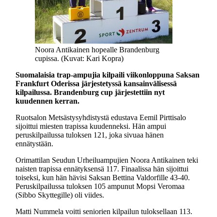
Noora Antikainen hopealle Brandenburg
cupissa. (Kuvat: Kari Kopra)
Suomalaisia trap-ampujia kilpaili viikonloppuna Saksan
Frankfurt Oderissa järjestetyssä kansainvälisessä
kilpailussa. Brandenburg cup järjestettiin nyt
kuudennen kerran.
Ruotsalon Metsästysyhdistystä edustava Eemil Pirttisalo
sijoittui miesten trapissa kuudenneksi. Hän ampui
peruskilpailussa tuloksen 121, joka sivuaa hänen
ennätystään.
Orimattilan Seudun Urheiluampujien Noora Antikainen teki
naisten trapissa ennätyksensä 117. Finaalissa hän sijoittui
toiseksi, kun hän hävisi Saksan Bettina Valdorfille 43-40.
Peruskilpailussa tuloksen 105 ampunut Mopsi Veromaa
(Sibbo Skyttegille) oli viides.
Matti Nummela voitti seniorien kilpailun tuloksellaan 113.