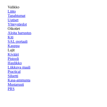
Valikko
Liitto
Tapahtumat
Uutiset
Yhteystiedot
Oikotiet
Aloita harrastus
Kiti
SAL-portaali
Kauppa
Lajit
Kivääri
Pistooli
Haulikko
Liikkuva maali
Practical
Siluetti
Kasa-ammunta
Mustaruuti
PRS