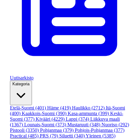
Uutisarkisto
Kategoria
Etelä-Suomi
(401)
Häme
(419)
Haulikko
(2712)
Itä-Suomi
(400)
Kaakkois-Suomi
(390)
Kasa-ammunta
(399)
Keski-
Suomi
(377)
Kivääri
(4229)
Lappi
(374)
Liikkuva maali
(1367)
Lounais-Suomi
(373)
Mustaruuti
(348)
Nuoriso
(292)
Pistooli
(3350)
Pohjanmaa
(379)
Pohjois-Pohjanmaa
(377)
Practical
(485)
PRS
(79)
Siluetti
(340)
Yleinen
(5385)