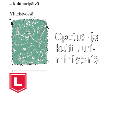
– kulttuuripäivä.
Yhteistyössä