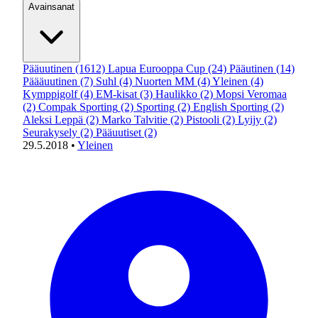
Avainsanat
Pääuutinen
(1612)
Lapua Eurooppa Cup
(24)
Pääutinen
(14)
Päääuutinen
(7)
Suhl
(4)
Nuorten MM
(4)
Yleinen
(4)
Kymppigolf
(4)
EM-kisat
(3)
Haulikko
(2)
Mopsi Veromaa
(2)
Compak Sporting
(2)
Sporting
(2)
English Sporting
(2)
Aleksi Leppä
(2)
Marko Talvitie
(2)
Pistooli
(2)
Lyijy
(2)
Seurakysely
(2)
Pääuutiset
(2)
29.5.2018
•
Yleinen