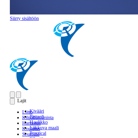
Siirry sisältöön
Lajit
Kivääri
Liitto
Pistooli
Kilpailutoiminta
Haulikko
Harrastus
Liikkuva maali
Koulutus
Practical
Seuroille