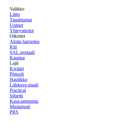
Valikko
Liitto
Tapahtumat
Uutiset
Yhteystiedot
Oikotiet
Aloita harrastus
Kiti
SAL-portaali
Kauppa
Lajit
Kivääri
Pistooli
Haulikko
Liikkuva maali
Practical
Siluetti
Kasa-ammunta
Mustaruuti
PRS