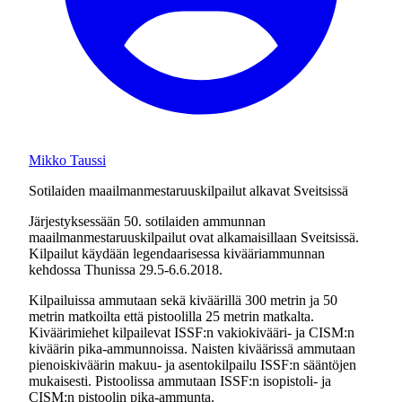
Mikko Taussi
Sotilaiden maailmanmestaruuskilpailut alkavat Sveitsissä
Järjestyksessään 50. sotilaiden ammunnan
maailmanmestaruuskilpailut ovat alkamaisillaan Sveitsissä.
Kilpailut käydään legendaarisessa kivääriammunnan
kehdossa Thunissa 29.5-6.6.2018.
Kilpailuissa ammutaan sekä kiväärillä 300 metrin ja 50
metrin matkoilta että pistoolilla 25 metrin matkalta.
Kiväärimiehet kilpailevat ISSF:n vakiokivääri- ja CISM:n
kiväärin pika-ammunnoissa. Naisten kiväärissä ammutaan
pienoiskiväärin makuu- ja asentokilpailu ISSF:n sääntöjen
mukaisesti. Pistoolissa ammutaan ISSF:n isopistoli- ja
CISM:n pistoolin pika-ammunta.