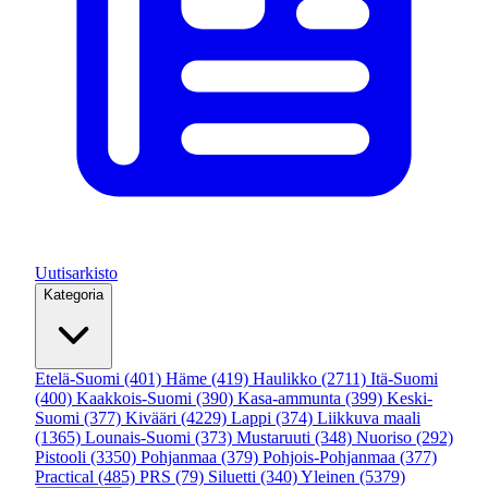
Uutisarkisto
Kategoria
Etelä-Suomi
(401)
Häme
(419)
Haulikko
(2711)
Itä-Suomi
(400)
Kaakkois-Suomi
(390)
Kasa-ammunta
(399)
Keski-
Suomi
(377)
Kivääri
(4229)
Lappi
(374)
Liikkuva maali
(1365)
Lounais-Suomi
(373)
Mustaruuti
(348)
Nuoriso
(292)
Pistooli
(3350)
Pohjanmaa
(379)
Pohjois-Pohjanmaa
(377)
Practical
(485)
PRS
(79)
Siluetti
(340)
Yleinen
(5379)