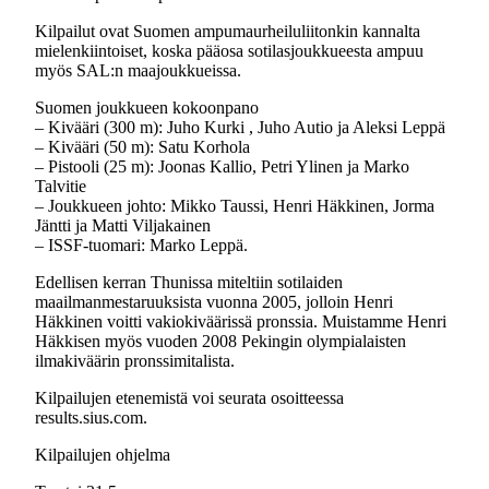
Kilpailut ovat Suomen ampumaurheiluliitonkin kannalta
mielenkiintoiset, koska pääosa sotilasjoukkueesta ampuu
myös SAL:n maajoukkueissa.
Suomen joukkueen kokoonpano
– Kivääri (300 m): Juho Kurki , Juho Autio ja Aleksi Leppä
– Kivääri (50 m): Satu Korhola
– Pistooli (25 m): Joonas Kallio, Petri Ylinen ja Marko
Talvitie
– Joukkueen johto: Mikko Taussi, Henri Häkkinen, Jorma
Jäntti ja Matti Viljakainen
– ISSF-tuomari: Marko Leppä.
Edellisen kerran Thunissa miteltiin sotilaiden
maailmanmestaruuksista vuonna 2005, jolloin Henri
Häkkinen voitti vakiokiväärissä pronssia. Muistamme Henri
Häkkisen myös vuoden 2008 Pekingin olympialaisten
ilmakiväärin pronssimitalista.
Kilpailujen etenemistä voi seurata osoitteessa
results.sius.com.
Kilpailujen ohjelma