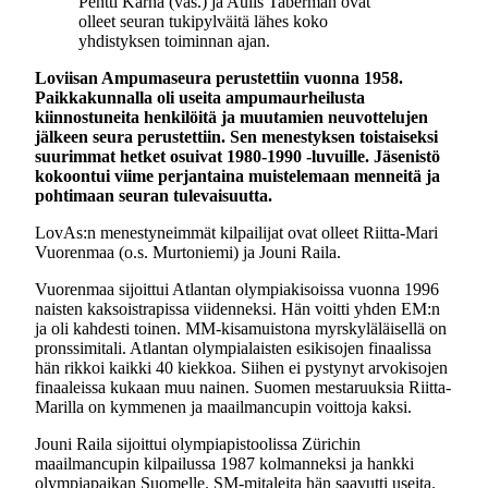
Pentti Kärnä (vas.) ja Aulis Taberman ovat
olleet seuran tukipylväitä lähes koko
yhdistyksen toiminnan ajan.
Loviisan Ampumaseura perustettiin vuonna 1958.
Paikkakunnalla oli useita ampumaurheilusta
kiinnostuneita henkilöitä ja muutamien neuvottelujen
jälkeen seura perustettiin. Sen menestyksen toistaiseksi
suurimmat hetket osuivat 1980-1990 -luvuille. Jäsenistö
kokoontui viime perjantaina muistelemaan menneitä ja
pohtimaan seuran tulevaisuutta.
LovAs:n menestyneimmät kilpailijat ovat olleet Riitta-Mari
Vuorenmaa (o.s. Murtoniemi) ja Jouni Raila.
Vuorenmaa sijoittui Atlantan olympiakisoissa vuonna 1996
naisten kaksoistrapissa viidenneksi. Hän voitti yhden EM:n
ja oli kahdesti toinen. MM-kisamuistona myrskyläläisellä on
pronssimitali. Atlantan olympialaisten esikisojen finaalissa
hän rikkoi kaikki 40 kiekkoa. Siihen ei pystynyt arvokisojen
finaaleissa kukaan muu nainen. Suomen mestaruuksia Riitta-
Marilla on kymmenen ja maailmancupin voittoja kaksi.
Jouni Raila sijoittui olympiapistoolissa Zürichin
maailmancupin kilpailussa 1987 kolmanneksi ja hankki
olympiapaikan Suomelle. SM-mitaleita hän saavutti useita.