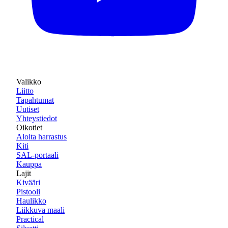
Valikko
Liitto
Tapahtumat
Uutiset
Yhteystiedot
Oikotiet
Aloita harrastus
Kiti
SAL-portaali
Kauppa
Lajit
Kivääri
Pistooli
Haulikko
Liikkuva maali
Practical