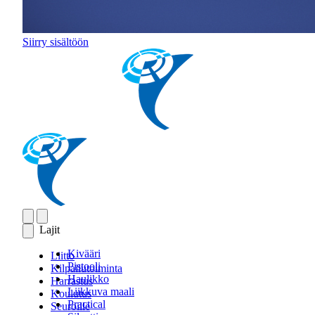
Siirry sisältöön
Lajit
Kivääri
Liitto
Pistooli
Kilpailutoiminta
Haulikko
Harrastus
Liikkuva maali
Koulutus
Practical
Seuroille