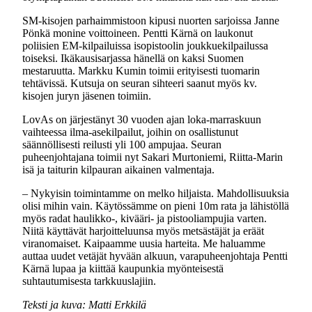
SM-kisojen parhaimmistoon kipusi nuorten sarjoissa Janne
Pönkä monine voittoineen. Pentti Kärnä on laukonut
poliisien EM-kilpailuissa isopistoolin joukkuekilpailussa
toiseksi. Ikäkausisarjassa hänellä on kaksi Suomen
mestaruutta. Markku Kumin toimii erityisesti tuomarin
tehtävissä. Kutsuja on seuran sihteeri saanut myös kv.
kisojen juryn jäsenen toimiin.
LovAs on järjestänyt 30 vuoden ajan loka-marraskuun
vaihteessa ilma-asekilpailut, joihin on osallistunut
säännöllisesti reilusti yli 100 ampujaa. Seuran
puheenjohtajana toimii nyt Sakari Murtoniemi, Riitta-Marin
isä ja taiturin kilpauran aikainen valmentaja.
– Nykyisin toimintamme on melko hiljaista. Mahdollisuuksia
olisi mihin vain. Käytössämme on pieni 10m rata ja lähistöllä
myös radat haulikko-, kivääri- ja pistooliampujia varten.
Niitä käyttävät harjoitteluunsa myös metsästäjät ja eräät
viranomaiset. Kaipaamme uusia harteita. Me haluamme
auttaa uudet vetäjät hyvään alkuun, varapuheenjohtaja Pentti
Kärnä lupaa ja kiittää kaupunkia myönteisestä
suhtautumisesta tarkkuuslajiin.
Teksti ja kuva: Matti Erkkilä