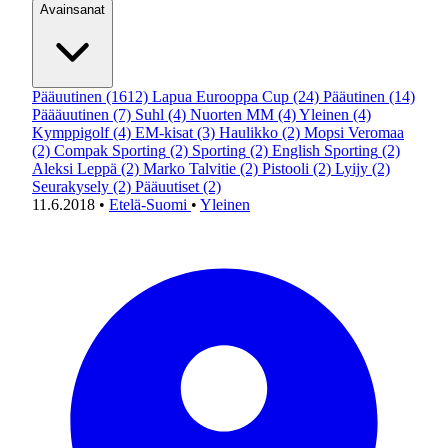
Avainsanat
Pääuutinen
(1612)
Lapua Eurooppa Cup
(24)
Pääutinen
(14)
Päääuutinen
(7)
Suhl
(4)
Nuorten MM
(4)
Yleinen
(4)
Kymppigolf
(4)
EM-kisat
(3)
Haulikko
(2)
Mopsi Veromaa
(2)
Compak Sporting
(2)
Sporting
(2)
English Sporting
(2)
Aleksi Leppä
(2)
Marko Talvitie
(2)
Pistooli
(2)
Lyijy
(2)
Seurakysely
(2)
Pääuutiset
(2)
11.6.2018
•
Etelä-Suomi
•
Yleinen