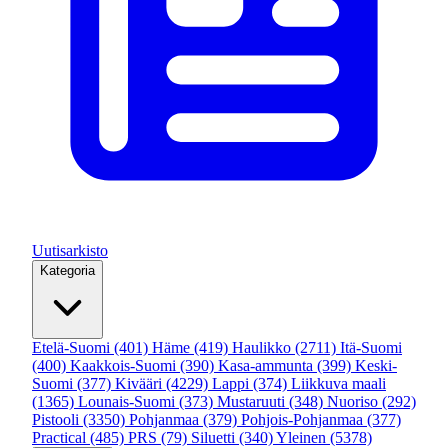
Uutisarkisto
Kategoria
Etelä-Suomi
(401)
Häme
(419)
Haulikko
(2711)
Itä-Suomi
(400)
Kaakkois-Suomi
(390)
Kasa-ammunta
(399)
Keski-
Suomi
(377)
Kivääri
(4229)
Lappi
(374)
Liikkuva maali
(1365)
Lounais-Suomi
(373)
Mustaruuti
(348)
Nuoriso
(292)
Pistooli
(3350)
Pohjanmaa
(379)
Pohjois-Pohjanmaa
(377)
Practical
(485)
PRS
(79)
Siluetti
(340)
Yleinen
(5378)