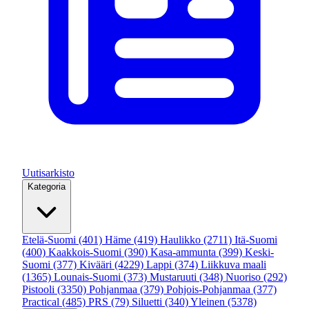
Uutisarkisto
Kategoria
Etelä-Suomi
(401)
Häme
(419)
Haulikko
(2711)
Itä-Suomi
(400)
Kaakkois-Suomi
(390)
Kasa-ammunta
(399)
Keski-
Suomi
(377)
Kivääri
(4229)
Lappi
(374)
Liikkuva maali
(1365)
Lounais-Suomi
(373)
Mustaruuti
(348)
Nuoriso
(292)
Pistooli
(3350)
Pohjanmaa
(379)
Pohjois-Pohjanmaa
(377)
Practical
(485)
PRS
(79)
Siluetti
(340)
Yleinen
(5378)