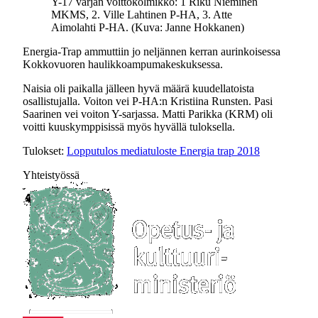
Y-17 varjan voittokolmikko: 1 Riku Nieminen
MKMS, 2. Ville Lahtinen P-HA, 3. Atte
Aimolahti P-HA. (Kuva: Janne Hokkanen)
Energia-Trap ammuttiin jo neljännen kerran aurinkoisessa
Kokkovuoren haulikkoampumakeskuksessa.
Naisia oli paikalla jälleen hyvä määrä kuudellatoista
osallistujalla. Voiton vei P-HA:n Kristiina Runsten. Pasi
Saarinen vei voiton Y-sarjassa. Matti Parikka (KRM) oli
voitti kuuskymppisissä myös hyvällä tuloksella.
Tulokset:
Lopputulos mediatuloste Energia trap 2018
Yhteistyössä