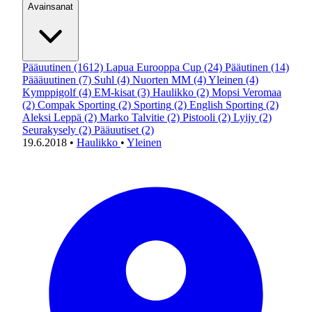
Avainsanat
Pääuutinen
(1612)
Lapua Eurooppa Cup
(24)
Pääutinen
(14)
Päääuutinen
(7)
Suhl
(4)
Nuorten MM
(4)
Yleinen
(4)
Kymppigolf
(4)
EM-kisat
(3)
Haulikko
(2)
Mopsi Veromaa
(2)
Compak Sporting
(2)
Sporting
(2)
English Sporting
(2)
Aleksi Leppä
(2)
Marko Talvitie
(2)
Pistooli
(2)
Lyijy
(2)
Seurakysely
(2)
Pääuutiset
(2)
19.6.2018
•
Haulikko
•
Yleinen