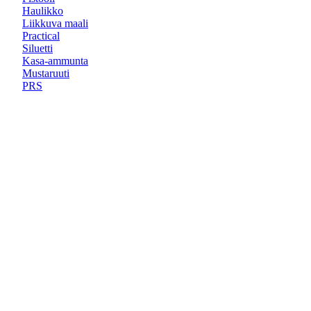
Haulikko
Liikkuva maali
Practical
Siluetti
Kasa-ammunta
Mustaruuti
PRS