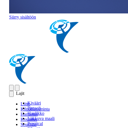
Siirry sisältöön
Lajit
Kivääri
Liitto
Pistooli
Kilpailutoiminta
Haulikko
Harrastus
Liikkuva maali
Koulutus
Practical
Seuroille