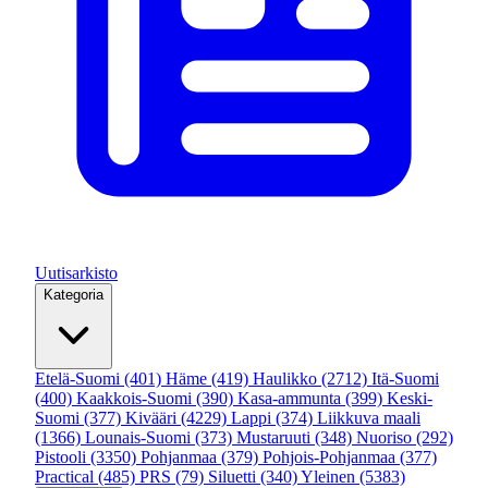
Uutisarkisto
Kategoria
Etelä-Suomi
(401)
Häme
(419)
Haulikko
(2712)
Itä-Suomi
(400)
Kaakkois-Suomi
(390)
Kasa-ammunta
(399)
Keski-
Suomi
(377)
Kivääri
(4229)
Lappi
(374)
Liikkuva maali
(1366)
Lounais-Suomi
(373)
Mustaruuti
(348)
Nuoriso
(292)
Pistooli
(3350)
Pohjanmaa
(379)
Pohjois-Pohjanmaa
(377)
Practical
(485)
PRS
(79)
Siluetti
(340)
Yleinen
(5383)