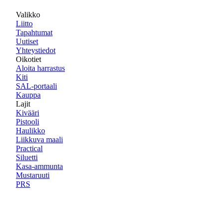
Valikko
Liitto
Tapahtumat
Uutiset
Yhteystiedot
Oikotiet
Aloita harrastus
Kiti
SAL-portaali
Kauppa
Lajit
Kivääri
Pistooli
Haulikko
Liikkuva maali
Practical
Siluetti
Kasa-ammunta
Mustaruuti
PRS