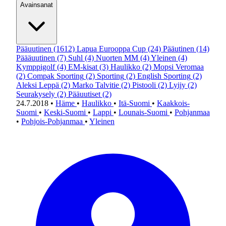
Avainsanat
Pääuutinen
(1612)
Lapua Eurooppa Cup
(24)
Pääutinen
(14)
Päääuutinen
(7)
Suhl
(4)
Nuorten MM
(4)
Yleinen
(4)
Kymppigolf
(4)
EM-kisat
(3)
Haulikko
(2)
Mopsi Veromaa
(2)
Compak Sporting
(2)
Sporting
(2)
English Sporting
(2)
Aleksi Leppä
(2)
Marko Talvitie
(2)
Pistooli
(2)
Lyijy
(2)
Seurakysely
(2)
Pääuutiset
(2)
24.7.2018
•
Häme
•
Haulikko
•
Itä-Suomi
•
Kaakkois-
Suomi
•
Keski-Suomi
•
Lappi
•
Lounais-Suomi
•
Pohjanmaa
•
Pohjois-Pohjanmaa
•
Yleinen