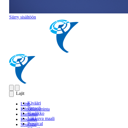
Siirry sisältöön
Lajit
Kivääri
Liitto
Pistooli
Kilpailutoiminta
Haulikko
Harrastus
Liikkuva maali
Koulutus
Practical
Seuroille