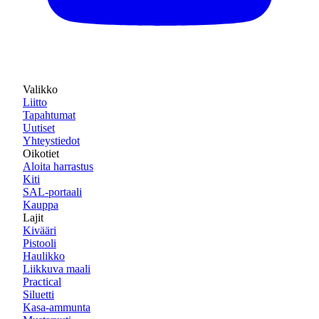
Valikko
Liitto
Tapahtumat
Uutiset
Yhteystiedot
Oikotiet
Aloita harrastus
Kiti
SAL-portaali
Kauppa
Lajit
Kivääri
Pistooli
Haulikko
Liikkuva maali
Practical
Siluetti
Kasa-ammunta