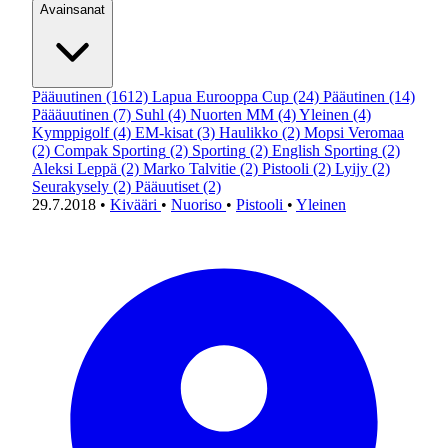
Avainsanat
Pääuutinen
(1612)
Lapua Eurooppa Cup
(24)
Pääutinen
(14)
Päääuutinen
(7)
Suhl
(4)
Nuorten MM
(4)
Yleinen
(4)
Kymppigolf
(4)
EM-kisat
(3)
Haulikko
(2)
Mopsi Veromaa
(2)
Compak Sporting
(2)
Sporting
(2)
English Sporting
(2)
Aleksi Leppä
(2)
Marko Talvitie
(2)
Pistooli
(2)
Lyijy
(2)
Seurakysely
(2)
Pääuutiset
(2)
29.7.2018
•
Kivääri
•
Nuoriso
•
Pistooli
•
Yleinen