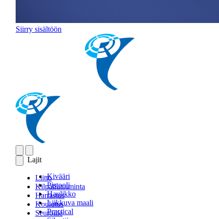
Siirry sisältöön
Lajit
Kivääri
Liitto
Pistooli
Kilpailutoiminta
Haulikko
Harrastus
Liikkuva maali
Koulutus
Practical
Seuroille