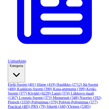
Uutisarkisto
Kategoria
Etelä-Suomi
(401)
Häme
(419)
Haulikko
(2712)
Itä-Suomi
(400)
Kaakkois-Suomi
(390)
Kasa-ammunta
(399)
Keski-
Suomi
(377)
Kivääri
(4229)
Lappi
(374)
Liikkuva maali
(1367)
Lounais-Suomi
(373)
Mustaruuti
(348)
Nuoriso
(292)
Pistooli
(3350)
Pohjanmaa
(379)
Pohjois-Pohjanmaa
(377)
Practical
(485)
PRS
(79)
Siluetti
(340)
Yleinen
(5385)