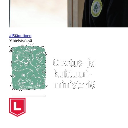
#Pääuutinen
Yhteistyössä