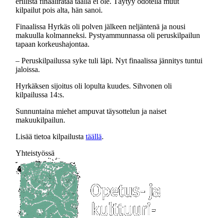
erillistä finaalirataa täällä ei ole. Täytyy odotella muut
kilpailut pois alta, hän sanoi.
Finaalissa Hyrkäs oli polven jälkeen neljäntenä ja nousi
makuulla kolmanneksi. Pystyammunnassa oli peruskilpailun
tapaan korkeushajontaa.
– Peruskilpailussa syke tuli läpi. Nyt finaalissa jännitys tuntui
jaloissa.
Hyrkäksen sijoitus oli lopulta kuudes. Sihvonen oli
kilpailussa 14:s.
Sunnuntaina miehet ampuvat täysottelun ja naiset
makuukilpailun.
Lisää tietoa kilpailusta
täällä
.
Yhteistyössä