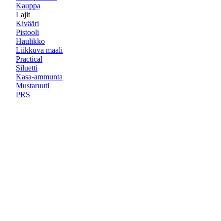
Kauppa
Lajit
Kivääri
Pistooli
Haulikko
Liikkuva maali
Practical
Siluetti
Kasa-ammunta
Mustaruuti
PRS