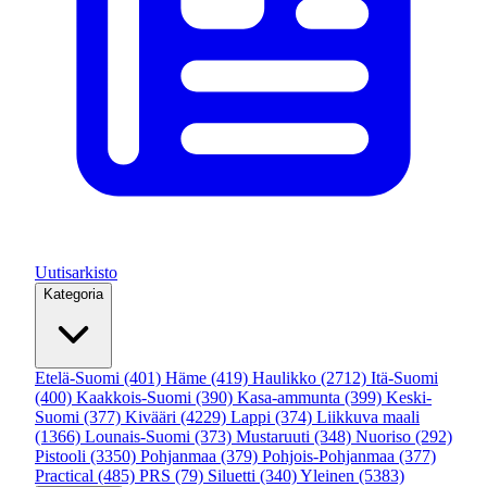
Uutisarkisto
Kategoria
Etelä-Suomi
(401)
Häme
(419)
Haulikko
(2712)
Itä-Suomi
(400)
Kaakkois-Suomi
(390)
Kasa-ammunta
(399)
Keski-
Suomi
(377)
Kivääri
(4229)
Lappi
(374)
Liikkuva maali
(1366)
Lounais-Suomi
(373)
Mustaruuti
(348)
Nuoriso
(292)
Pistooli
(3350)
Pohjanmaa
(379)
Pohjois-Pohjanmaa
(377)
Practical
(485)
PRS
(79)
Siluetti
(340)
Yleinen
(5383)