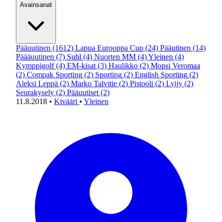
Avainsanat
Pääuutinen
(1612)
Lapua Eurooppa Cup
(24)
Pääutinen
(14)
Päääuutinen
(7)
Suhl
(4)
Nuorten MM
(4)
Yleinen
(4)
Kymppigolf
(4)
EM-kisat
(3)
Haulikko
(2)
Mopsi Veromaa
(2)
Compak Sporting
(2)
Sporting
(2)
English Sporting
(2)
Aleksi Leppä
(2)
Marko Talvitie
(2)
Pistooli
(2)
Lyijy
(2)
Seurakysely
(2)
Pääuutiset
(2)
11.8.2018
•
Kivääri
•
Yleinen