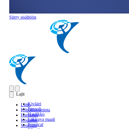
Siirry sisältöön
Lajit
Kivääri
Liitto
Pistooli
Kilpailutoiminta
Haulikko
Harrastus
Liikkuva maali
Koulutus
Practical
Seuroille