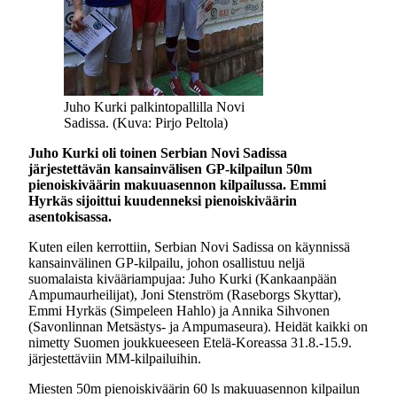
Juho Kurki palkintopallilla Novi
Sadissa. (Kuva: Pirjo Peltola)
Juho Kurki oli toinen Serbian Novi Sadissa
järjestettävän kansainvälisen GP-kilpailun 50m
pienoiskiväärin makuuasennon kilpailussa. Emmi
Hyrkäs sijoittui kuudenneksi pienoiskiväärin
asentokisassa.
Kuten eilen kerrottiin, Serbian Novi Sadissa on käynnissä
kansainvälinen GP-kilpailu, johon osallistuu neljä
suomalaista kivääriampujaa: Juho Kurki (Kankaanpään
Ampumaurheilijat), Joni Stenström (Raseborgs Skyttar),
Emmi Hyrkäs (Simpeleen Hahlo) ja Annika Sihvonen
(Savonlinnan Metsästys- ja Ampumaseura). Heidät kaikki on
nimetty Suomen joukkueeseen Etelä-Koreassa 31.8.-15.9.
järjestettäviin MM-kilpailuihin.
Miesten 50m pienoiskiväärin 60 ls makuuasennon kilpailun