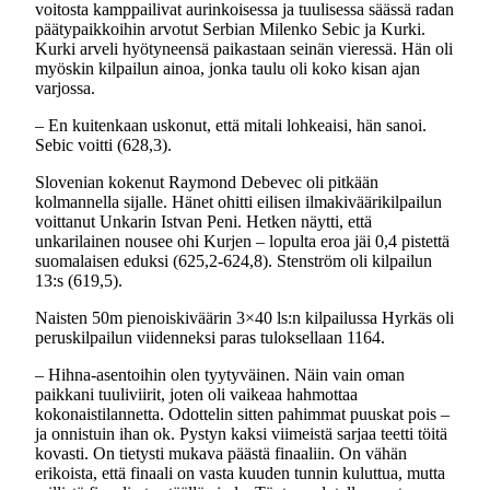
voitosta kamppailivat aurinkoisessa ja tuulisessa säässä radan
päätypaikkoihin arvotut Serbian Milenko Sebic ja Kurki.
Kurki arveli hyötyneensä paikastaan seinän vieressä. Hän oli
myöskin kilpailun ainoa, jonka taulu oli koko kisan ajan
varjossa.
– En kuitenkaan uskonut, että mitali lohkeaisi, hän sanoi.
Sebic voitti (628,3).
Slovenian kokenut Raymond Debevec oli pitkään
kolmannella sijalle. Hänet ohitti eilisen ilmakiväärikilpailun
voittanut Unkarin Istvan Peni. Hetken näytti, että
unkarilainen nousee ohi Kurjen – lopulta eroa jäi 0,4 pistettä
suomalaisen eduksi (625,2-624,8). Stenström oli kilpailun
13:s (619,5).
Naisten 50m pienoiskiväärin 3×40 ls:n kilpailussa Hyrkäs oli
peruskilpailun viidenneksi paras tuloksellaan 1164.
– Hihna-asentoihin olen tyytyväinen. Näin vain oman
paikkani tuuliviirit, joten oli vaikeaa hahmottaa
kokonaistilannetta. Odottelin sitten pahimmat puuskat pois –
ja onnistuin ihan ok. Pystyn kaksi viimeistä sarjaa teetti töitä
kovasti. On tietysti mukava päästä finaaliin. On vähän
erikoista, että finaali on vasta kuuden tunnin kuluttua, mutta