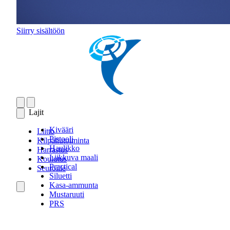
Siirry sisältöön
Lajit
Kivääri
Liitto
Pistooli
Kilpailutoiminta
Haulikko
Harrastus
Liikkuva maali
Koulutus
Practical
Seuroille
Siluetti
Kasa-ammunta
Mustaruuti
PRS