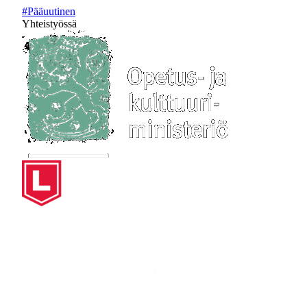
#Pääuutinen
Yhteistyössä