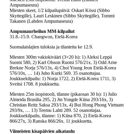
Ampumaseura)
Miesten skeet, 1/2 kilpailupäivä: Oskari Kössi (Sibbo
Skyttegille), Lauri Leskinen (Sibbo Skyttegille), Tommi
Takanen (Lahden Ampumaseura)
Ampumaurheilun MM-kilpailut
31.8.-15.9. Changwon, Etelä-Korea
Suomalaislajien tuloksia ja tilanteita ke 12.9.
Miesten 300m vakiokivääri (3×20 ls): 1) Aleksi Leppä
Suomi 580, 2) Karl Olsson Ruotsi 576/21x, 3) Odd Arne
Brekne Norja 576/13x, 4) Choi Young Jeon Etelä-Korea
576/10x, … 14) Juho Kurki 569. 35 osanottajaa.
Joukkuekilpailu: 1) Norja 1722, 2) Etelä-Korea 1711, 3)
Sveitsi 1708. 8 joukkuetta.
Miesten 25m isopistooli, tilanne (pikaosan 30 ls): 1) Julio
Almeida Brasilia 295, 2) Jin Yongde Kiina 293/16x, 3)
Christian Reitz Saksa 293/13x, 4) Bui Hong Phong Vietnam
293/9x, … 13) Teemu Lahti 289. 52 osanottajaa.
Joukkuekilpailu, tilanne: 1) Kiina 870, 2) Etelä-Korea
866/27x, 3) Ranska 866/26x. 11 joukkuetta.
Viimeisten kisapäivien aikataulu