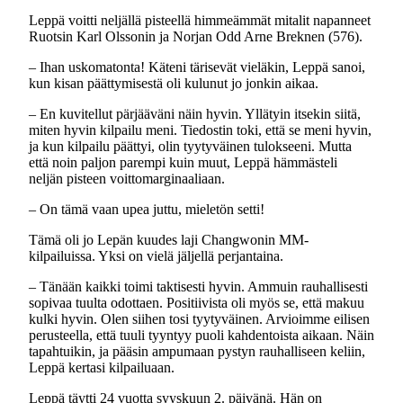
Leppä voitti neljällä pisteellä himmeämmät mitalit napanneet
Ruotsin Karl Olssonin ja Norjan Odd Arne Breknen (576).
– Ihan uskomatonta! Käteni tärisevät vieläkin, Leppä sanoi,
kun kisan päättymisestä oli kulunut jo jonkin aikaa.
– En kuvitellut pärjääväni näin hyvin. Yllätyin itsekin siitä,
miten hyvin kilpailu meni. Tiedostin toki, että se meni hyvin,
ja kun kilpailu päättyi, olin tyytyväinen tulokseeni. Mutta
että noin paljon parempi kuin muut, Leppä hämmästeli
neljän pisteen voittomarginaaliaan.
– On tämä vaan upea juttu, mieletön setti!
Tämä oli jo Lepän kuudes laji Changwonin MM-
kilpailuissa. Yksi on vielä jäljellä perjantaina.
– Tänään kaikki toimi taktisesti hyvin. Ammuin rauhallisesti
sopivaa tuulta odottaen. Positiivista oli myös se, että makuu
kulki hyvin. Olen siihen tosi tyytyväinen. Arvioimme eilisen
perusteella, että tuuli tyyntyy puoli kahdentoista aikaan. Näin
tapahtuikin, ja pääsin ampumaan pystyn rauhalliseen keliin,
Leppä kertasi kilpailuaan.
Leppä täytti 24 vuotta syyskuun 2. päivänä. Hän on