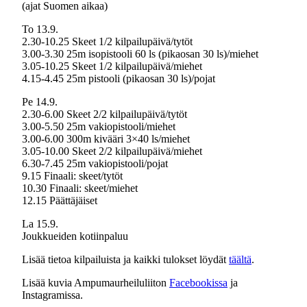
(ajat Suomen aikaa)
To 13.9.
2.30-10.25 Skeet 1/2 kilpailupäivä/tytöt
3.00-3.30 25m isopistooli 60 ls (pikaosan 30 ls)/miehet
3.05-10.25 Skeet 1/2 kilpailupäivä/miehet
4.15-4.45 25m pistooli (pikaosan 30 ls)/pojat
Pe 14.9.
2.30-6.00 Skeet 2/2 kilpailupäivä/tytöt
3.00-5.50 25m vakiopistooli/miehet
3.00-6.00 300m kivääri 3×40 ls/miehet
3.05-10.00 Skeet 2/2 kilpailupäivä/miehet
6.30-7.45 25m vakiopistooli/pojat
9.15 Finaali: skeet/tytöt
10.30 Finaali: skeet/miehet
12.15 Päättäjäiset
La 15.9.
Joukkueiden kotiinpaluu
Lisää tietoa kilpailuista ja kaikki tulokset löydät
täältä
.
Lisää kuvia Ampumaurheiluliiton
Facebookissa
ja
Instagramissa.