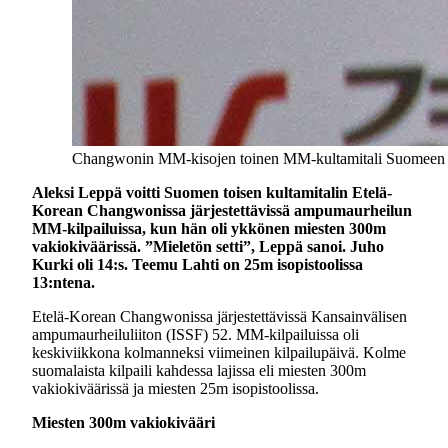
Changwonin MM-kisojen toinen MM-kultamitali Suomeen ja 
Aleksi Leppä voitti Suomen toisen kultamitalin Etelä-
Korean Changwonissa järjestettävissä ampumaurheilun
MM-kilpailuissa, kun hän oli ykkönen miesten 300m
vakiokiväärissä. ”Mieletön setti”, Leppä sanoi. Juho
Kurki oli 14:s. Teemu Lahti on 25m isopistoolissa
13:ntena.
Etelä-Korean Changwonissa järjestettävissä Kansainvälisen
ampumaurheiluliiton (ISSF) 52. MM-kilpailuissa oli
keskiviikkona kolmanneksi viimeinen kilpailupäivä. Kolme
suomalaista kilpaili kahdessa lajissa eli miesten 300m
vakiokiväärissä ja miesten 25m isopistoolissa.
Miesten 300m vakiokivääri