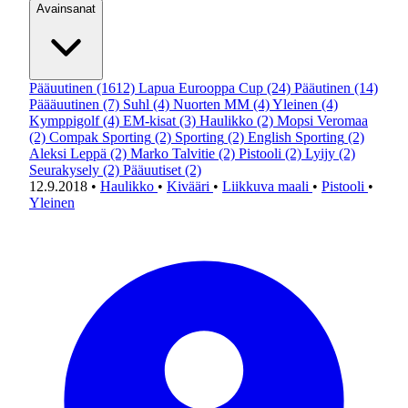
Avainsanat
Pääuutinen
(1612)
Lapua Eurooppa Cup
(24)
Pääutinen
(14)
Päääuutinen
(7)
Suhl
(4)
Nuorten MM
(4)
Yleinen
(4)
Kymppigolf
(4)
EM-kisat
(3)
Haulikko
(2)
Mopsi Veromaa
(2)
Compak Sporting
(2)
Sporting
(2)
English Sporting
(2)
Aleksi Leppä
(2)
Marko Talvitie
(2)
Pistooli
(2)
Lyijy
(2)
Seurakysely
(2)
Pääuutiset
(2)
12.9.2018
•
Haulikko
•
Kivääri
•
Liikkuva maali
•
Pistooli
•
Yleinen