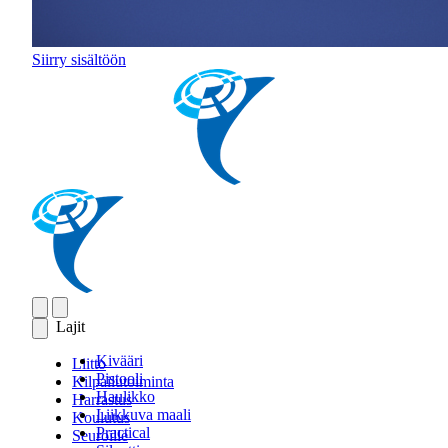
Siirry sisältöön
Lajit
Kivääri
Liitto
Pistooli
Kilpailutoiminta
Haulikko
Harrastus
Liikkuva maali
Koulutus
Practical
Seuroille