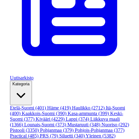
Uutisarkisto
Kategoria
Etelä-Suomi
(401)
Häme
(419)
Haulikko
(2712)
Itä-Suomi
(400)
Kaakkois-Suomi
(390)
Kasa-ammunta
(399)
Keski-
Suomi
(377)
Kivääri
(4229)
Lappi
(374)
Liikkuva maali
(1366)
Lounais-Suomi
(373)
Mustaruuti
(348)
Nuoriso
(292)
Pistooli
(3350)
Pohjanmaa
(379)
Pohjois-Pohjanmaa
(377)
Practical
(485)
PRS
(79)
Siluetti
(340)
Yleinen
(5382)