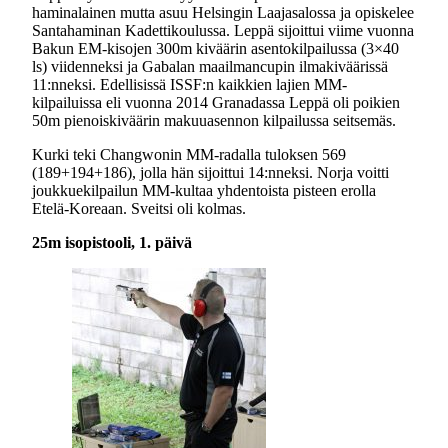
haminalainen mutta asuu Helsingin Laajasalossa ja opiskelee
Santahaminan Kadettikoulussa. Leppä sijoittui viime vuonna
Bakun EM-kisojen 300m kiväärin asentokilpailussa (3×40
ls) viidenneksi ja Gabalan maailmancupin ilmakiväärissä
11:nneksi. Edellisissä ISSF:n kaikkien lajien MM-
kilpailuissa eli vuonna 2014 Granadassa Leppä oli poikien
50m pienoiskiväärin makuuasennon kilpailussa seitsemäs.
Kurki teki Changwonin MM-radalla tuloksen 569
(189+194+186), jolla hän sijoittui 14:nneksi. Norja voitti
joukkuekilpailun MM-kultaa yhdentoista pisteen erolla
Etelä-Koreaan. Sveitsi oli kolmas.
25m isopistooli, 1. päivä