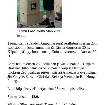
Teemu Lahti aloitti MM-kisat
hyvin.
Teemu Lahti (Lahden Ampumaseura) osallistuu miesten 25m
isopistooliin, jossa ammuttiin tänään tarkkuusosan 30 ls.
Kilpailu päättyy huomenna, jolloin on vuorossa pikaosan 30
ls.
Lahti teki tuloksen 289, jolla hän jatkaa kilpailua 13. sijalta.
Brasilian Julio Almeida on kilpailun kärjessä tehtyään
tuloksen 295. Kahden pisteen päässä Almeidasta ovat Kiinan
Jin Yongde, Saksan Christian Reitz ja Vietnamin Bui Hong
Phong.
Lahti kilpailee vielä perjantaina 25m vakiopistoolissa.
Suomalaiset to 13.9.
Miesten 25m isopistooli: Teemu Lahti (Lahden