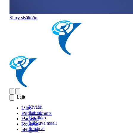
Siirry sisältöön
Lajit
Kivääri
Liitto
Pistooli
Kilpailutoiminta
Haulikko
Harrastus
Liikkuva maali
Koulutus
Practical
Seuroille