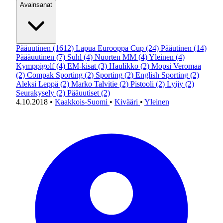
Avainsanat
Pääuutinen
(1612)
Lapua Eurooppa Cup
(24)
Pääutinen
(14)
Päääuutinen
(7)
Suhl
(4)
Nuorten MM
(4)
Yleinen
(4)
Kymppigolf
(4)
EM-kisat
(3)
Haulikko
(2)
Mopsi Veromaa
(2)
Compak Sporting
(2)
Sporting
(2)
English Sporting
(2)
Aleksi Leppä
(2)
Marko Talvitie
(2)
Pistooli
(2)
Lyijy
(2)
Seurakysely
(2)
Pääuutiset
(2)
4.10.2018
•
Kaakkois-Suomi
•
Kivääri
•
Yleinen