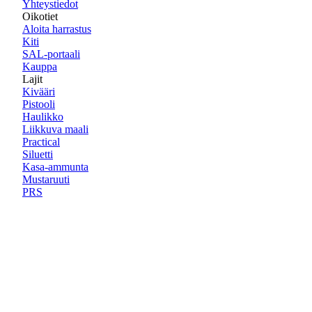
Yhteystiedot
Oikotiet
Aloita harrastus
Kiti
SAL-portaali
Kauppa
Lajit
Kivääri
Pistooli
Haulikko
Liikkuva maali
Practical
Siluetti
Kasa-ammunta
Mustaruuti
PRS