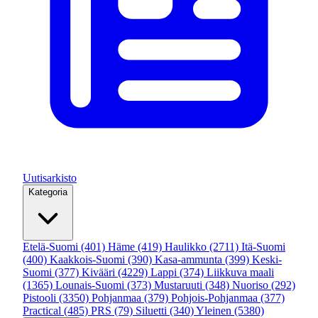
Uutisarkisto
Kategoria
Etelä-Suomi
(401)
Häme
(419)
Haulikko
(2711)
Itä-Suomi
(400)
Kaakkois-Suomi
(390)
Kasa-ammunta
(399)
Keski-
Suomi
(377)
Kivääri
(4229)
Lappi
(374)
Liikkuva maali
(1365)
Lounais-Suomi
(373)
Mustaruuti
(348)
Nuoriso
(292)
Pistooli
(3350)
Pohjanmaa
(379)
Pohjois-Pohjanmaa
(377)
Practical
(485)
PRS
(79)
Siluetti
(340)
Yleinen
(5380)