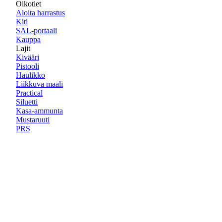
Oikotiet
Aloita harrastus
Kiti
SAL-portaali
Kauppa
Lajit
Kivääri
Pistooli
Haulikko
Liikkuva maali
Practical
Siluetti
Kasa-ammunta
Mustaruuti
PRS