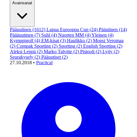
Avainsanat
Pääuutinen
(1612)
Lapua Eurooppa Cup
(24)
Pääutinen
(14)
Päääuutinen
(7)
Suhl
(4)
Nuorten MM
(4)
Yleinen
(4)
Kymppigolf
(4)
EM-kisat
(3)
Haulikko
(2)
Mopsi Veromaa
(2)
Compak Sporting
(2)
Sporting
(2)
English Sporting
(2)
Aleksi Leppä
(2)
Marko Talvitie
(2)
Pistooli
(2)
Lyijy
(2)
Seurakysely
(2)
Pääuutiset
(2)
27.10.2018
•
Practical