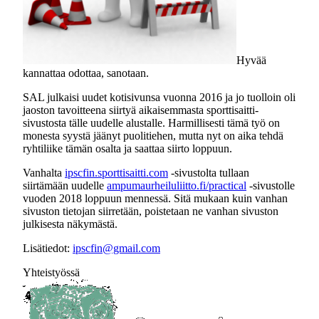
Hyvää
kannattaa odottaa, sanotaan.
SAL julkaisi uudet kotisivunsa vuonna 2016 ja jo tuolloin oli
jaoston tavoitteena siirtyä aikaisemmasta sporttisaitti-
sivustosta tälle uudelle alustalle. Harmillisesti tämä työ on
monesta syystä jäänyt puolitiehen, mutta nyt on aika tehdä
ryhtiliike tämän osalta ja saattaa siirto loppuun.
Vanhalta
ipscfin.sporttisaitti.com
-sivustolta tullaan
siirtämään uudelle
ampumaurheiluliitto.fi/practical
-sivustolle
vuoden 2018 loppuun mennessä. Sitä mukaan kuin vanhan
sivuston tietojan siirretään, poistetaan ne vanhan sivuston
julkisesta näkymästä.
Lisätiedot:
ipscfin@gmail.com
Yhteistyössä