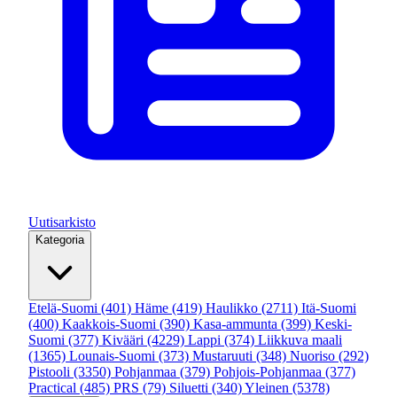
Uutisarkisto
Kategoria
Etelä-Suomi
(401)
Häme
(419)
Haulikko
(2711)
Itä-Suomi
(400)
Kaakkois-Suomi
(390)
Kasa-ammunta
(399)
Keski-
Suomi
(377)
Kivääri
(4229)
Lappi
(374)
Liikkuva maali
(1365)
Lounais-Suomi
(373)
Mustaruuti
(348)
Nuoriso
(292)
Pistooli
(3350)
Pohjanmaa
(379)
Pohjois-Pohjanmaa
(377)
Practical
(485)
PRS
(79)
Siluetti
(340)
Yleinen
(5378)