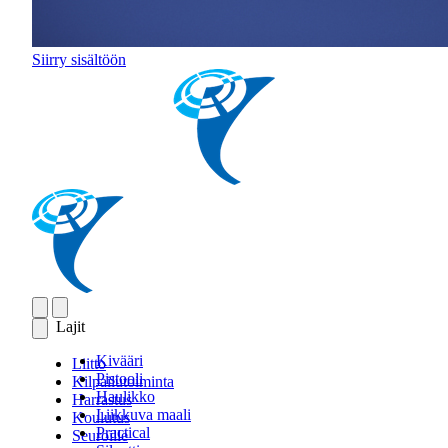
Siirry sisältöön
Lajit
Kivääri
Liitto
Pistooli
Kilpailutoiminta
Haulikko
Harrastus
Liikkuva maali
Koulutus
Practical
Seuroille