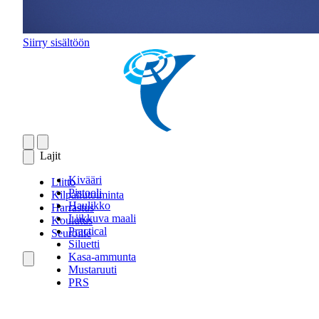
Siirry sisältöön
Lajit
Kivääri
Liitto
Pistooli
Kilpailutoiminta
Haulikko
Harrastus
Liikkuva maali
Koulutus
Practical
Seuroille
Siluetti
Kasa-ammunta
Mustaruuti
PRS