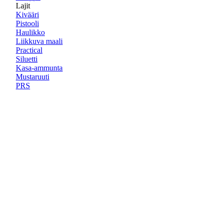
Lajit
Kivääri
Pistooli
Haulikko
Liikkuva maali
Practical
Siluetti
Kasa-ammunta
Mustaruuti
PRS