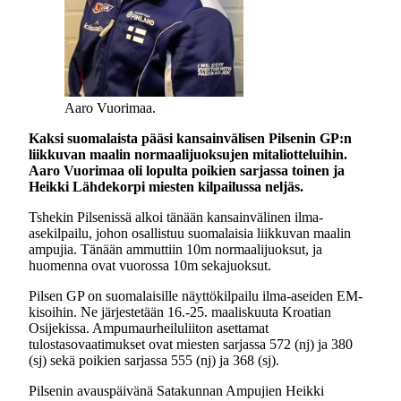
Aaro Vuorimaa.
Kaksi suomalaista pääsi kansainvälisen Pilsenin GP:n
liikkuvan maalin normaalijuoksujen mitaliotteluihin.
Aaro Vuorimaa oli lopulta poikien sarjassa toinen ja
Heikki Lähdekorpi miesten kilpailussa neljäs.
Tshekin Pilsenissä alkoi tänään kansainvälinen ilma-
asekilpailu, johon osallistuu suomalaisia liikkuvan maalin
ampujia. Tänään ammuttiin 10m normaalijuoksut, ja
huomenna ovat vuorossa 10m sekajuoksut.
Pilsen GP on suomalaisille näyttökilpailu ilma-aseiden EM-
kisoihin. Ne järjestetään 16.-25. maaliskuuta Kroatian
Osijekissa. Ampumaurheiluliiton asettamat
tulostasovaatimukset ovat miesten sarjassa 572 (nj) ja 380
(sj) sekä poikien sarjassa 555 (nj) ja 368 (sj).
Pilsenin avauspäivänä Satakunnan Ampujien Heikki