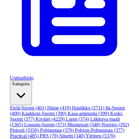
Uutisarkisto
Kategoria
Etelä-Suomi
(401)
Häme
(419)
Haulikko
(2711)
Itä-Suomi
(400)
Kaakkois-Suomi
(390)
Kasa-ammunta
(399)
Keski-
Suomi
(377)
Kivääri
(4229)
Lappi
(374)
Liikkuva maali
(1365)
Lounais-Suomi
(373)
Mustaruuti
(348)
Nuoriso
(292)
Pistooli
(3350)
Pohjanmaa
(379)
Pohjois-Pohjanmaa
(377)
Practical
(485)
PRS
(79)
Siluetti
(340)
Yleinen
(5376)