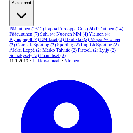
Avainsanat
Pääuutinen
(1612)
Lapua Eurooppa Cup
(24)
Pääutinen
(14)
Päääuutinen
(7)
Suhl
(4)
Nuorten MM
(4)
Yleinen
(4)
Kymppigolf
(4)
EM-kisat
(3)
Haulikko
(2)
Mopsi Veromaa
(2)
Compak Sporting
(2)
Sporting
(2)
English Sporting
(2)
Aleksi Leppä
(2)
Marko Talvitie
(2)
Pistooli
(2)
Lyijy
(2)
Seurakysely
(2)
Pääuutiset
(2)
11.1.2019
•
Liikkuva maali
•
Yleinen