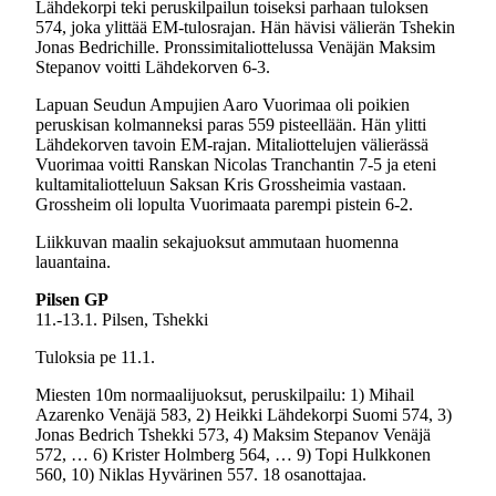
Lähdekorpi teki peruskilpailun toiseksi parhaan tuloksen
574, joka ylittää EM-tulosrajan. Hän hävisi välierän Tshekin
Jonas Bedrichille. Pronssimitaliottelussa Venäjän Maksim
Stepanov voitti Lähdekorven 6-3.
Lapuan Seudun Ampujien Aaro Vuorimaa oli poikien
peruskisan kolmanneksi paras 559 pisteellään. Hän ylitti
Lähdekorven tavoin EM-rajan. Mitaliottelujen välierässä
Vuorimaa voitti Ranskan Nicolas Tranchantin 7-5 ja eteni
kultamitaliotteluun Saksan Kris Grossheimia vastaan.
Grossheim oli lopulta Vuorimaata parempi pistein 6-2.
Liikkuvan maalin sekajuoksut ammutaan huomenna
lauantaina.
Pilsen GP
11.-13.1. Pilsen, Tshekki
Tuloksia pe 11.1.
Miesten 10m normaalijuoksut, peruskilpailu: 1) Mihail
Azarenko Venäjä 583, 2) Heikki Lähdekorpi Suomi 574, 3)
Jonas Bedrich Tshekki 573, 4) Maksim Stepanov Venäjä
572, … 6) Krister Holmberg 564, … 9) Topi Hulkkonen
560, 10) Niklas Hyvärinen 557. 18 osanottajaa.