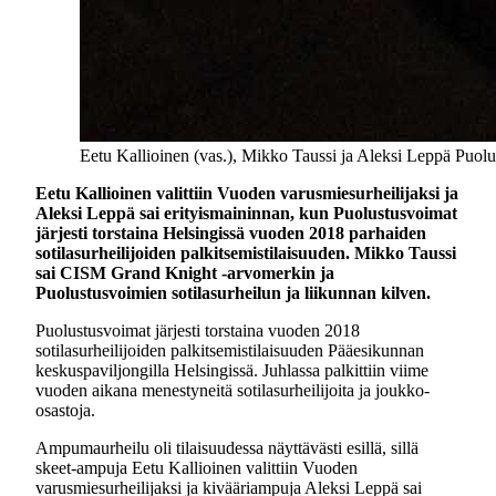
Eetu Kallioinen (vas.), Mikko Taussi ja Aleksi Leppä Puolu
Eetu Kallioinen valittiin Vuoden varusmiesurheilijaksi ja
Aleksi Leppä sai erityismaininnan, kun Puolustusvoimat
järjesti torstaina Helsingissä vuoden 2018 parhaiden
sotilasurheilijoiden palkitsemistilaisuuden. Mikko Taussi
sai CISM Grand Knight -arvomerkin ja
Puolustusvoimien sotilasurheilun ja liikunnan kilven.
Puolustusvoimat järjesti torstaina vuoden 2018
sotilasurheilijoiden palkitsemistilaisuuden Pääesikunnan
keskuspaviljongilla Helsingissä. Juhlassa palkittiin viime
vuoden aikana menestyneitä sotilasurheilijoita ja joukko-
osastoja.
Ampumaurheilu oli tilaisuudessa näyttävästi esillä, sillä
skeet-ampuja Eetu Kallioinen valittiin Vuoden
varusmiesurheilijaksi ja kivääriampuja Aleksi Leppä sai