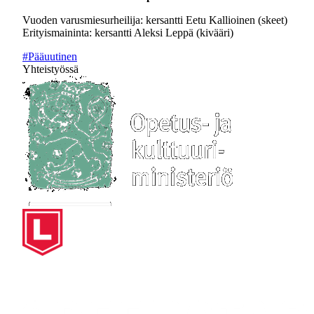
Vuoden varusmiesurheilija: kersantti Eetu Kallioinen (skeet)
Erityismaininta: kersantti Aleksi Leppä (kivääri)
#Pääuutinen
Yhteistyössä