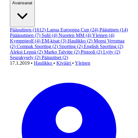
Avainsanat
Pääuutinen
(1612)
Lapua Eurooppa Cup
(24)
Pääutinen
(14)
Päääuutinen
(7)
Suhl
(4)
Nuorten MM
(4)
Yleinen
(4)
Kymppigolf
(4)
EM-kisat
(3)
Haulikko
(2)
Mopsi Veromaa
(2)
Compak Sporting
(2)
Sporting
(2)
English Sporting
(2)
Aleksi Leppä
(2)
Marko Talvitie
(2)
Pistooli
(2)
Lyijy
(2)
Seurakysely
(2)
Pääuutiset
(2)
17.1.2019
•
Haulikko
•
Kivääri
•
Yleinen