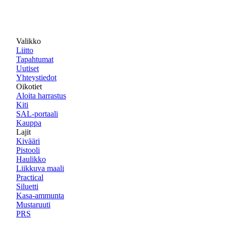
Valikko
Liitto
Tapahtumat
Uutiset
Yhteystiedot
Oikotiet
Aloita harrastus
Kiti
SAL-portaali
Kauppa
Lajit
Kivääri
Pistooli
Haulikko
Liikkuva maali
Practical
Siluetti
Kasa-ammunta
Mustaruuti
PRS