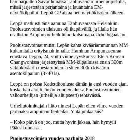
hän harjoitteli Savonlinnassa Tanhuvaaran urheiluopistolla,
missä järjestetään perjantaina ja lauantaina EM-
näyttökilpailut. Leppä GP alkaa heti näyttökisojen jälkeen.
Leppä matkusti tänä aamuna Tanhuvaarasta Helsinkiin.
Puolustusvoimien tilaisuus oli iltapäivällä, ja illalla hän
osallistuu Ampumaurheiluliiton kutsumana Urheilugaalaan.
Puolustusvoimat muisti Lepän kahta kivääriammunnan MM-
kultamitalia erityismaininnalla. Haminan Ampumaseuraa
edustava Leppä, 24, voitti viime syyskuussa Etelä-Korean
Changwonissa järjestetyissä MM-kilpailuissa ensin 300m
vakiokiväärin mestaruuden ja sitten 300m kiväärin
asentokilpailun (3×40 ls).
Leppä on poissa Kadettikoulusta tämän ja ensi vuoden ajan,
koska hän aloitti tämän vuoden alussa Puolustusvoimien
valiourheilijan (urheilija-aliupseeri) tehtävässä.
Urheilutoimittajain liitto nimesi Lepän eilen viime vuoden
parhaaksi ampumaurheilijaksi. Yhtä juhlaa siis?
– Koko päivä on joo, mutta hyvin jaksaa, hän hymyili
Pääesikunnassa.
Puolustusvoimien vuoden parhaita 2018