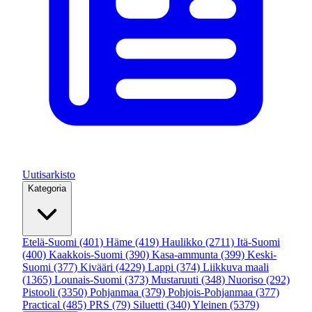
Uutisarkisto
Kategoria
Etelä-Suomi
(401)
Häme
(419)
Haulikko
(2711)
Itä-Suomi
(400)
Kaakkois-Suomi
(390)
Kasa-ammunta
(399)
Keski-
Suomi
(377)
Kivääri
(4229)
Lappi
(374)
Liikkuva maali
(1365)
Lounais-Suomi
(373)
Mustaruuti
(348)
Nuoriso
(292)
Pistooli
(3350)
Pohjanmaa
(379)
Pohjois-Pohjanmaa
(377)
Practical
(485)
PRS
(79)
Siluetti
(340)
Yleinen
(5379)