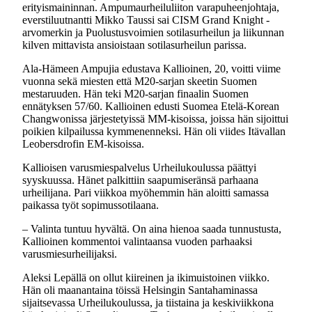
erityismaininnan. Ampumaurheiluliiton varapuheenjohtaja,
everstiluutnantti Mikko Taussi sai CISM Grand Knight -
arvomerkin ja Puolustusvoimien sotilasurheilun ja liikunnan
kilven mittavista ansioistaan sotilasurheilun parissa.
Ala-Hämeen Ampujia edustava Kallioinen, 20, voitti viime
vuonna sekä miesten että M20-sarjan skeetin Suomen
mestaruuden. Hän teki M20-sarjan finaalin Suomen
ennätyksen 57/60. Kallioinen edusti Suomea Etelä-Korean
Changwonissa järjestetyissä MM-kisoissa, joissa hän sijoittui
poikien kilpailussa kymmenenneksi. Hän oli viides Itävallan
Leobersdrofin EM-kisoissa.
Kallioisen varusmiespalvelus Urheilukoulussa päättyi
syyskuussa. Hänet palkittiin saapumiseränsä parhaana
urheilijana. Pari viikkoa myöhemmin hän aloitti samassa
paikassa työt sopimussotilaana.
– Valinta tuntuu hyvältä. On aina hienoa saada tunnustusta,
Kallioinen kommentoi valintaansa vuoden parhaaksi
varusmiesurheilijaksi.
Aleksi Lepällä on ollut kiireinen ja ikimuistoinen viikko.
Hän oli maanantaina töissä Helsingin Santahaminassa
sijaitsevassa Urheilukoulussa, ja tiistaina ja keskiviikkona