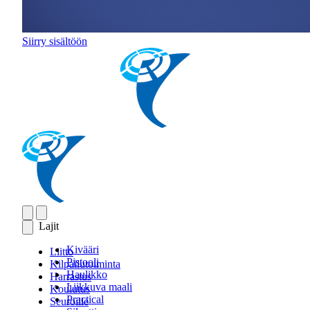
Siirry sisältöön
Lajit
Kivääri
Liitto
Pistooli
Kilpailutoiminta
Haulikko
Harrastus
Liikkuva maali
Koulutus
Practical
Seuroille