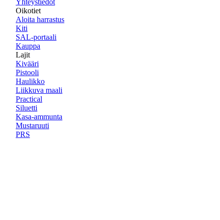
Yhteystiedot
Oikotiet
Aloita harrastus
Kiti
SAL-portaali
Kauppa
Lajit
Kivääri
Pistooli
Haulikko
Liikkuva maali
Practical
Siluetti
Kasa-ammunta
Mustaruuti
PRS