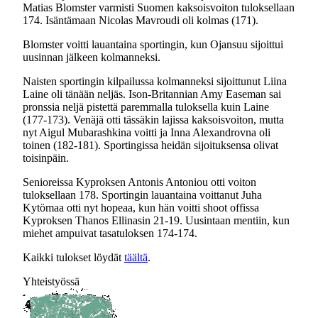
Matias Blomster varmisti Suomen kaksoisvoiton tuloksellaan
174. Isäntämaan Nicolas Mavroudi oli kolmas (171).
Blomster voitti lauantaina sportingin, kun Ojansuu sijoittui
uusinnan jälkeen kolmanneksi.
Naisten sportingin kilpailussa kolmanneksi sijoittunut Liina
Laine oli tänään neljäs. Ison-Britannian Amy Easeman sai
pronssia neljä pistettä paremmalla tuloksella kuin Laine
(177-173). Venäjä otti tässäkin lajissa kaksoisvoiton, mutta
nyt Aigul Mubarashkina voitti ja Inna Alexandrovna oli
toinen (182-181). Sportingissa heidän sijoituksensa olivat
toisinpäin.
Senioreissa Kyproksen Antonis Antoniou otti voiton
tuloksellaan 178. Sportingin lauantaina voittanut Juha
Kytömaa otti nyt hopeaa, kun hän voitti shoot offissa
Kyproksen Thanos Ellinasin 21-19. Uusintaan mentiin, kun
miehet ampuivat tasatuloksen 174-174.
Kaikki tulokset löydät
täältä
.
Yhteistyössä