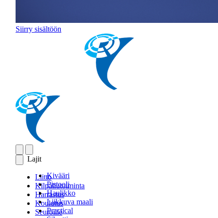
Siirry sisältöön
Lajit
Kivääri
Liitto
Pistooli
Kilpailutoiminta
Haulikko
Harrastus
Liikkuva maali
Koulutus
Practical
Seuroille