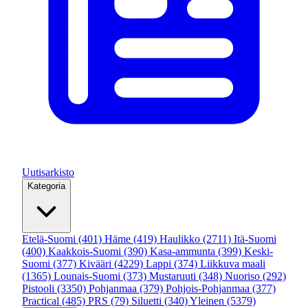
Uutisarkisto
Kategoria
Etelä-Suomi
(401)
Häme
(419)
Haulikko
(2711)
Itä-Suomi
(400)
Kaakkois-Suomi
(390)
Kasa-ammunta
(399)
Keski-
Suomi
(377)
Kivääri
(4229)
Lappi
(374)
Liikkuva maali
(1365)
Lounais-Suomi
(373)
Mustaruuti
(348)
Nuoriso
(292)
Pistooli
(3350)
Pohjanmaa
(379)
Pohjois-Pohjanmaa
(377)
Practical
(485)
PRS
(79)
Siluetti
(340)
Yleinen
(5379)