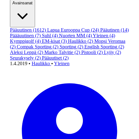
Avainsanat
Pääuutinen
(1612)
Lapua Eurooppa Cup
(24)
Pääutinen
(14)
Päääuutinen
(7)
Suhl
(4)
Nuorten MM
(4)
Yleinen
(4)
Kymppigolf
(4)
EM-kisat
(3)
Haulikko
(2)
Mopsi Veromaa
(2)
Compak Sporting
(2)
Sporting
(2)
English Sporting
(2)
Aleksi Leppä
(2)
Marko Talvitie
(2)
Pistooli
(2)
Lyijy
(2)
Seurakysely
(2)
Pääuutiset
(2)
1.4.2019
•
Haulikko
•
Yleinen