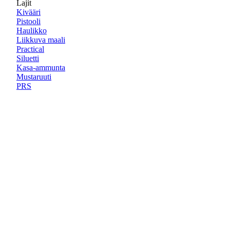
Lajit
Kivääri
Pistooli
Haulikko
Liikkuva maali
Practical
Siluetti
Kasa-ammunta
Mustaruuti
PRS