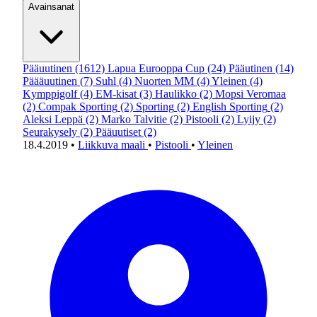
Avainsanat
Pääuutinen
(1612)
Lapua Eurooppa Cup
(24)
Pääutinen
(14)
Päääuutinen
(7)
Suhl
(4)
Nuorten MM
(4)
Yleinen
(4)
Kymppigolf
(4)
EM-kisat
(3)
Haulikko
(2)
Mopsi Veromaa
(2)
Compak Sporting
(2)
Sporting
(2)
English Sporting
(2)
Aleksi Leppä
(2)
Marko Talvitie
(2)
Pistooli
(2)
Lyijy
(2)
Seurakysely
(2)
Pääuutiset
(2)
18.4.2019
•
Liikkuva maali
•
Pistooli
•
Yleinen