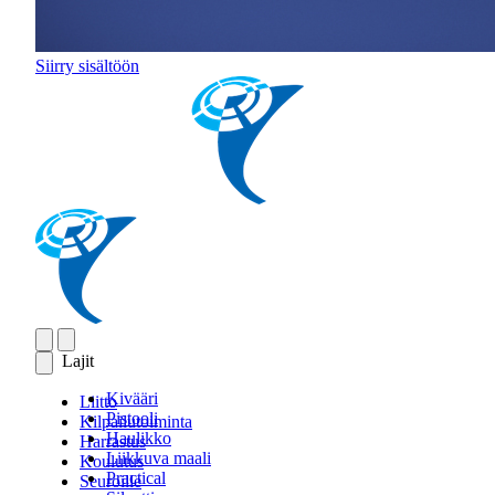
Siirry sisältöön
Lajit
Kivääri
Liitto
Pistooli
Kilpailutoiminta
Haulikko
Harrastus
Liikkuva maali
Koulutus
Practical
Seuroille