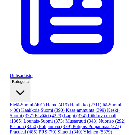
Uutisarkisto
Kategoria
Etelä-Suomi
(401)
Häme
(419)
Haulikko
(2711)
Itä-Suomi
(400)
Kaakkois-Suomi
(390)
Kasa-ammunta
(399)
Keski-
Suomi
(377)
Kivääri
(4229)
Lappi
(374)
Liikkuva maali
(1365)
Lounais-Suomi
(373)
Mustaruuti
(348)
Nuoriso
(292)
Pistooli
(3350)
Pohjanmaa
(379)
Pohjois-Pohjanmaa
(377)
Practical
(485)
PRS
(79)
Siluetti
(340)
Yleinen
(5379)