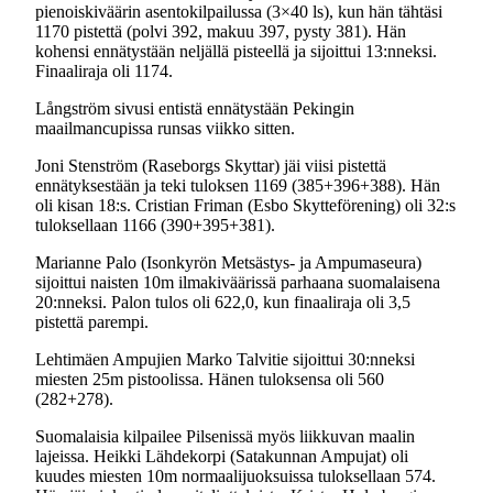
pienoiskiväärin asentokilpailussa (3×40 ls), kun hän tähtäsi
1170 pistettä (polvi 392, makuu 397, pysty 381). Hän
kohensi ennätystään neljällä pisteellä ja sijoittui 13:nneksi.
Finaaliraja oli 1174.
Långström sivusi entistä ennätystään Pekingin
maailmancupissa runsas viikko sitten.
Joni Stenström (Raseborgs Skyttar) jäi viisi pistettä
ennätyksestään ja teki tuloksen 1169 (385+396+388). Hän
oli kisan 18:s. Cristian Friman (Esbo Skytteförening) oli 32:s
tuloksellaan 1166 (390+395+381).
Marianne Palo (Isonkyrön Metsästys- ja Ampumaseura)
sijoittui naisten 10m ilmakiväärissä parhaana suomalaisena
20:nneksi. Palon tulos oli 622,0, kun finaaliraja oli 3,5
pistettä parempi.
Lehtimäen Ampujien Marko Talvitie sijoittui 30:nneksi
miesten 25m pistoolissa. Hänen tuloksensa oli 560
(282+278).
Suomalaisia kilpailee Pilsenissä myös liikkuvan maalin
lajeissa. Heikki Lähdekorpi (Satakunnan Ampujat) oli
kuudes miesten 10m normaalijuoksuissa tuloksellaan 574.