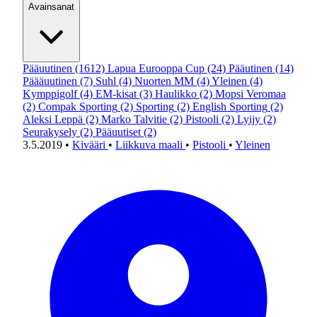
Avainsanat
Pääuutinen
(1612)
Lapua Eurooppa Cup
(24)
Pääutinen
(14)
Päääuutinen
(7)
Suhl
(4)
Nuorten MM
(4)
Yleinen
(4)
Kymppigolf
(4)
EM-kisat
(3)
Haulikko
(2)
Mopsi Veromaa
(2)
Compak Sporting
(2)
Sporting
(2)
English Sporting
(2)
Aleksi Leppä
(2)
Marko Talvitie
(2)
Pistooli
(2)
Lyijy
(2)
Seurakysely
(2)
Pääuutiset
(2)
3.5.2019
•
Kivääri
•
Liikkuva maali
•
Pistooli
•
Yleinen