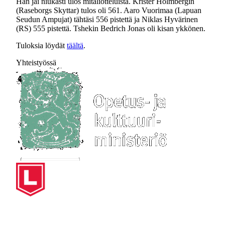
Hän jäi niukasti ulos mitaliotteluista. Krister Holmbergin
(Raseborgs Skyttar) tulos oli 561. Aaro Vuorimaa (Lapuan
Seudun Ampujat) tähtäsi 556 pistettä ja Niklas Hyvärinen
(RS) 555 pistettä. Tshekin Bedrich Jonas oli kisan ykkönen.
Tuloksia löydät
täältä
.
Yhteistyössä