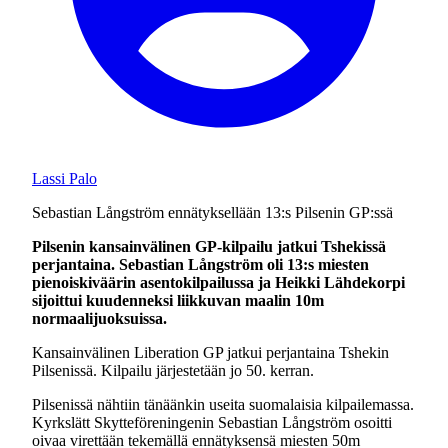
Lassi Palo
Sebastian Långström ennätyksellään 13:s Pilsenin GP:ssä
Pilsenin kansainvälinen GP-kilpailu jatkui Tshekissä
perjantaina. Sebastian Långström oli 13:s miesten
pienoiskiväärin asentokilpailussa ja Heikki Lähdekorpi
sijoittui kuudenneksi liikkuvan maalin 10m
normaalijuoksuissa.
Kansainvälinen Liberation GP jatkui perjantaina Tshekin
Pilsenissä. Kilpailu järjestetään jo 50. kerran.
Pilsenissä nähtiin tänäänkin useita suomalaisia kilpailemassa.
Kyrkslätt Skytteföreningenin Sebastian Långström osoitti
oivaa virettään tekemällä ennätyksensä miesten 50m