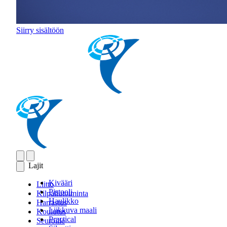
Siirry sisältöön
Lajit
Kivääri
Liitto
Pistooli
Kilpailutoiminta
Haulikko
Harrastus
Liikkuva maali
Koulutus
Practical
Seuroille