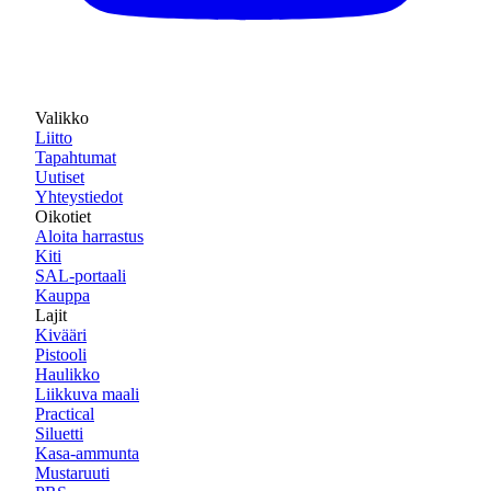
Valikko
Liitto
Tapahtumat
Uutiset
Yhteystiedot
Oikotiet
Aloita harrastus
Kiti
SAL-portaali
Kauppa
Lajit
Kivääri
Pistooli
Haulikko
Liikkuva maali
Practical
Siluetti
Kasa-ammunta
Mustaruuti