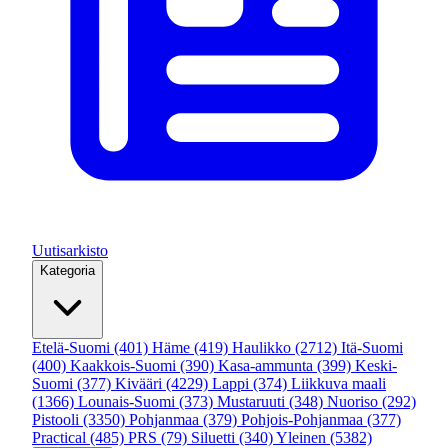
Uutisarkisto
Kategoria
Etelä-Suomi
(401)
Häme
(419)
Haulikko
(2712)
Itä-Suomi
(400)
Kaakkois-Suomi
(390)
Kasa-ammunta
(399)
Keski-
Suomi
(377)
Kivääri
(4229)
Lappi
(374)
Liikkuva maali
(1366)
Lounais-Suomi
(373)
Mustaruuti
(348)
Nuoriso
(292)
Pistooli
(3350)
Pohjanmaa
(379)
Pohjois-Pohjanmaa
(377)
Practical
(485)
PRS
(79)
Siluetti
(340)
Yleinen
(5382)