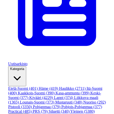
Uutisarkisto
Kategoria
Etelä-Suomi
(401)
Häme
(419)
Haulikko
(2711)
Itä-Suomi
(400)
Kaakkois-Suomi
(390)
Kasa-ammunta
(399)
Keski-
Suomi
(377)
Kivääri
(4229)
Lappi
(374)
Liikkuva maali
(1365)
Lounais-Suomi
(373)
Mustaruuti
(348)
Nuoriso
(292)
Pistooli
(3350)
Pohjanmaa
(379)
Pohjois-Pohjanmaa
(377)
Practical
(485)
PRS
(79)
Siluetti
(340)
Yleinen
(5380)