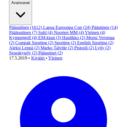
Avainsanat
Pääuutinen
(1612)
Lapua Eurooppa Cup
(24)
Pääutinen
(14)
Päääuutinen
(7)
Suhl
(4)
Nuorten MM
(4)
Yleinen
(4)
Kymppigolf
(4)
EM-kisat
(3)
Haulikko
(2)
Mopsi Veromaa
(2)
Compak Sporting
(2)
Sporting
(2)
English Sporting
(2)
Aleksi Leppä
(2)
Marko Talvitie
(2)
Pistooli
(2)
Lyijy
(2)
Seurakysely
(2)
Pääuutiset
(2)
17.5.2019
•
Kivääri
•
Yleinen