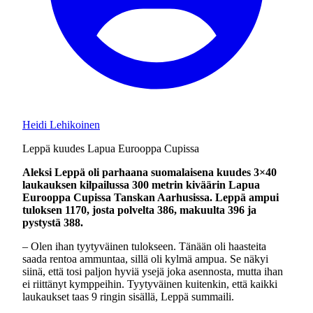
Heidi Lehikoinen
Leppä kuudes Lapua Eurooppa Cupissa
Aleksi Leppä oli parhaana suomalaisena kuudes 3×40
laukauksen kilpailussa 300 metrin kiväärin Lapua
Eurooppa Cupissa Tanskan Aarhusissa. Leppä ampui
tuloksen 1170, josta polvelta 386, makuulta 396 ja
pystystä 388.
– Olen ihan tyytyväinen tulokseen. Tänään oli haasteita
saada rentoa ammuntaa, sillä oli kylmä ampua. Se näkyi
siinä, että tosi paljon hyviä ysejä joka asennosta, mutta ihan
ei riittänyt kymppeihin. Tyytyväinen kuitenkin, että kaikki
laukaukset taas 9 ringin sisällä, Leppä summaili.