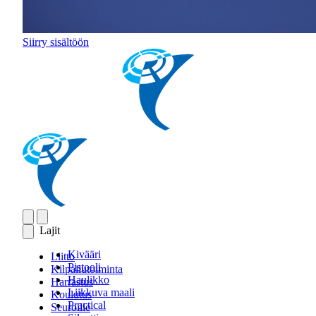
Siirry sisältöön
Lajit
Kivääri
Liitto
Pistooli
Kilpailutoiminta
Haulikko
Harrastus
Liikkuva maali
Koulutus
Practical
Seuroille