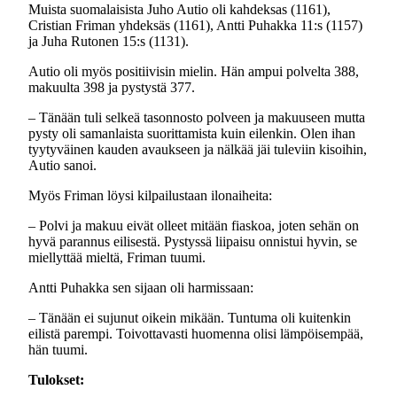
Muista suomalaisista Juho Autio oli kahdeksas (1161),
Cristian Friman yhdeksäs (1161), Antti Puhakka 11:s (1157)
ja Juha Rutonen 15:s (1131).
Autio oli myös positiivisin mielin. Hän ampui polvelta 388,
makuulta 398 ja pystystä 377.
– Tänään tuli selkeä tasonnosto polveen ja makuuseen mutta
pysty oli samanlaista suorittamista kuin eilenkin. Olen ihan
tyytyväinen kauden avaukseen ja nälkää jäi tuleviin kisoihin,
Autio sanoi.
Myös Friman löysi kilpailustaan ilonaiheita:
– Polvi ja makuu eivät olleet mitään fiaskoa, joten sehän on
hyvä parannus eilisestä. Pystyssä liipaisu onnistui hyvin, se
miellyttää mieltä, Friman tuumi.
Antti Puhakka sen sijaan oli harmissaan:
– Tänään ei sujunut oikein mikään. Tuntuma oli kuitenkin
eilistä parempi. Toivottavasti huomenna olisi lämpöisempää,
hän tuumi.
Tulokset: