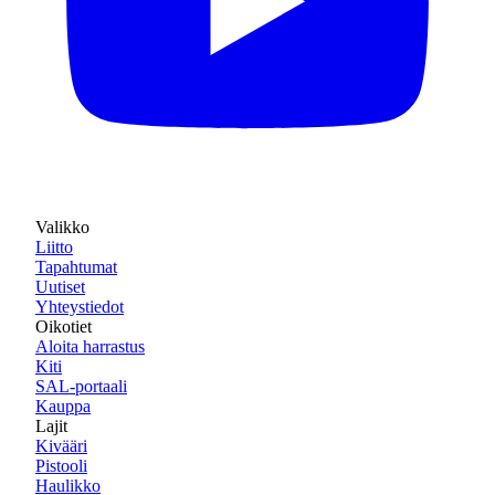
Valikko
Liitto
Tapahtumat
Uutiset
Yhteystiedot
Oikotiet
Aloita harrastus
Kiti
SAL-portaali
Kauppa
Lajit
Kivääri
Pistooli
Haulikko