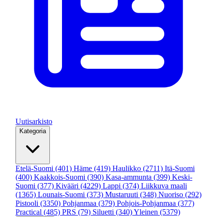
Uutisarkisto
Kategoria
Etelä-Suomi
(401)
Häme
(419)
Haulikko
(2711)
Itä-Suomi
(400)
Kaakkois-Suomi
(390)
Kasa-ammunta
(399)
Keski-
Suomi
(377)
Kivääri
(4229)
Lappi
(374)
Liikkuva maali
(1365)
Lounais-Suomi
(373)
Mustaruuti
(348)
Nuoriso
(292)
Pistooli
(3350)
Pohjanmaa
(379)
Pohjois-Pohjanmaa
(377)
Practical
(485)
PRS
(79)
Siluetti
(340)
Yleinen
(5379)