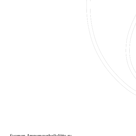
Suomen Ampumaurheiluliitto ry