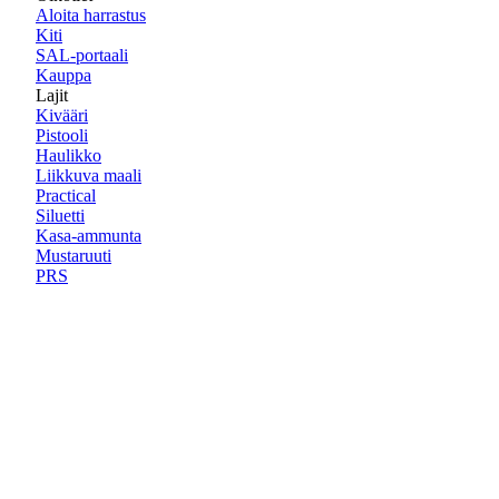
Aloita harrastus
Kiti
SAL-portaali
Kauppa
Lajit
Kivääri
Pistooli
Haulikko
Liikkuva maali
Practical
Siluetti
Kasa-ammunta
Mustaruuti
PRS