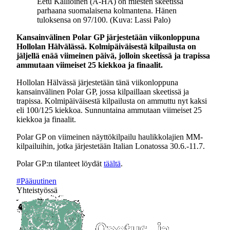
Eetu Kallioinen (A-HA) on miesten skeetissä
parhaana suomalaisena kolmantena. Hänen
tuloksensa on 97/100. (Kuva: Lassi Palo)
Kansainvälinen Polar GP järjestetään viikonloppuna
Hollolan Hälvälässä. Kolmipäiväisestä kilpailusta on
jäljellä enää viimeinen päivä, jolloin skeetissä ja trapissa
ammutaan viimeiset 25 kiekkoa ja finaalit.
Hollolan Hälvässä järjestetään tänä viikonloppuna
kansainvälinen Polar GP, jossa kilpaillaan skeetissä ja
trapissa. Kolmipäiväisestä kilpailusta on ammuttu nyt kaksi
eli 100/125 kiekkoa. Sunnuntaina ammutaan viimeiset 25
kiekkoa ja finaalit.
Polar GP on viimeinen näyttökilpailu haulikkolajien MM-
kilpailuihin, jotka järjestetään Italian Lonatossa 30.6.-11.7.
Polar GP:n tilanteet löydät
täältä
.
#Pääuutinen
Yhteistyössä