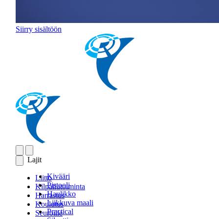
Siirry sisältöön
Lajit
Kivääri
Liitto
Pistooli
Kilpailutoiminta
Haulikko
Harrastus
Liikkuva maali
Koulutus
Practical
Seuroille