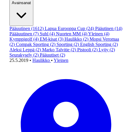
Avainsanat
Pääuutinen
(1612)
Lapua Eurooppa Cup
(24)
Pääutinen
(14)
Päääuutinen
(7)
Suhl
(4)
Nuorten MM
(4)
Yleinen
(4)
Kymppigolf
(4)
EM-kisat
(3)
Haulikko
(2)
Mopsi Veromaa
(2)
Compak Sporting
(2)
Sporting
(2)
English Sporting
(2)
Aleksi Leppä
(2)
Marko Talvitie
(2)
Pistooli
(2)
Lyijy
(2)
Seurakysely
(2)
Pääuutiset
(2)
25.5.2019
•
Haulikko
•
Yleinen