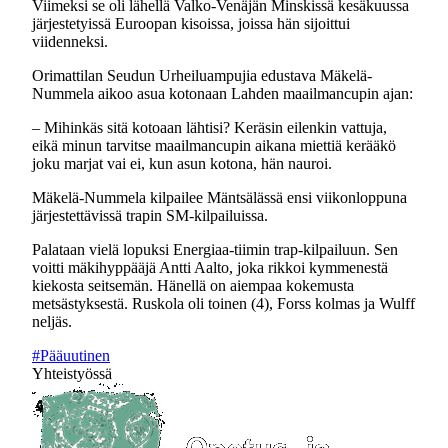
Viimeksi se oli lähellä Valko-Venäjän Minskissä kesäkuussa
järjestetyissä Euroopan kisoissa, joissa hän sijoittui
viidenneksi.
Orimattilan Seudun Urheiluampujia edustava Mäkelä-
Nummela aikoo asua kotonaan Lahden maailmancupin ajan:
– Mihinkäs sitä kotoaan lähtisi? Keräsin eilenkin vattuja,
eikä minun tarvitse maailmancupin aikana miettiä kerääkö
joku marjat vai ei, kun asun kotona, hän nauroi.
Mäkelä-Nummela kilpailee Mäntsälässä ensi viikonloppuna
järjestettävissä trapin SM-kilpailuissa.
Palataan vielä lopuksi Energiaa-tiimin trap-kilpailuun. Sen
voitti mäkihyppääjä Antti Aalto, joka rikkoi kymmenestä
kiekosta seitsemän. Hänellä on aiempaa kokemusta
metsästyksestä. Ruskola oli toinen (4), Forss kolmas ja Wulff
neljäs.
#Pääuutinen
Yhteistyössä