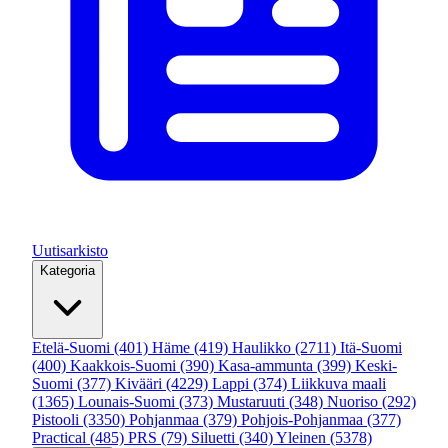
Uutisarkisto
Kategoria
Etelä-Suomi
(401)
Häme
(419)
Haulikko
(2711)
Itä-Suomi
(400)
Kaakkois-Suomi
(390)
Kasa-ammunta
(399)
Keski-
Suomi
(377)
Kivääri
(4229)
Lappi
(374)
Liikkuva maali
(1365)
Lounais-Suomi
(373)
Mustaruuti
(348)
Nuoriso
(292)
Pistooli
(3350)
Pohjanmaa
(379)
Pohjois-Pohjanmaa
(377)
Practical
(485)
PRS
(79)
Siluetti
(340)
Yleinen
(5378)