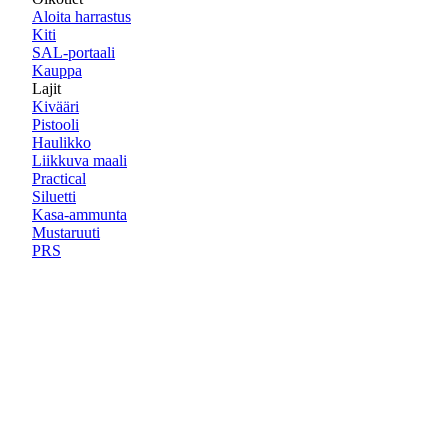
Aloita harrastus
Kiti
SAL-portaali
Kauppa
Lajit
Kivääri
Pistooli
Haulikko
Liikkuva maali
Practical
Siluetti
Kasa-ammunta
Mustaruuti
PRS