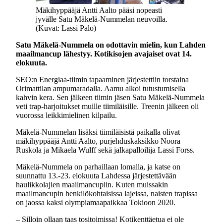
Mäkihyppääjä Antti Aalto pääsi nopeasti
jyvälle Satu Mäkelä-Nummelan neuvoilla.
(Kuvat: Lassi Palo)
Satu Mäkelä-Nummela on odottavin mielin, kun Lahden
maailmancup lähestyy. Kotikisojen avajaiset ovat 14.
elokuuta.
SEO:n Energiaa-tiimin tapaaminen järjestettiin torstaina
Orimattilan ampumaradalla. Aamu alkoi tutustumisella
kahvin kera. Sen jälkeen tiimin jäsen Satu Mäkelä-Nummela
veti trap-harjoitukset muille tiimiläisille. Treenin jälkeen oli
vuorossa leikkimielinen kilpailu.
Mäkelä-Nummelan lisäksi tiimiläisistä paikalla olivat
mäkihyppääjä Antti Aalto, purjehduskaksikko Noora
Ruskola ja Mikaela Wulff sekä jalkapalloilija Lassi Forss.
Mäkelä-Nummela on parhaillaan lomalla, ja katse on
suunnattu 13.-23. elokuuta Lahdessa järjestettävään
haulikkolajien maailmancupiin. Kuten muissakin
maailmancupin henkilökohtaisissa lajeissa, naisten trapissa
on jaossa kaksi olympiamaapaikkaa Tokioon 2020.
– Silloin ollaan taas tositoimissa! Kotikenttäetua ei ole