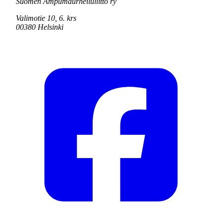
Suomen Ampumaurheiluliitto ry
Valimotie 10, 6. krs
00380 Helsinki