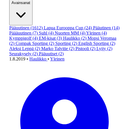
Avainsanat
Pääuutinen
(1612)
Lapua Eurooppa Cup
(24)
Pääutinen
(14)
Päääuutinen
(7)
Suhl
(4)
Nuorten MM
(4)
Yleinen
(4)
Kymppigolf
(4)
EM-kisat
(3)
Haulikko
(2)
Mopsi Veromaa
(2)
Compak Sporting
(2)
Sporting
(2)
English Sporting
(2)
Aleksi Leppä
(2)
Marko Talvitie
(2)
Pistooli
(2)
Lyijy
(2)
Seurakysely
(2)
Pääuutiset
(2)
1.8.2019
•
Haulikko
•
Yleinen