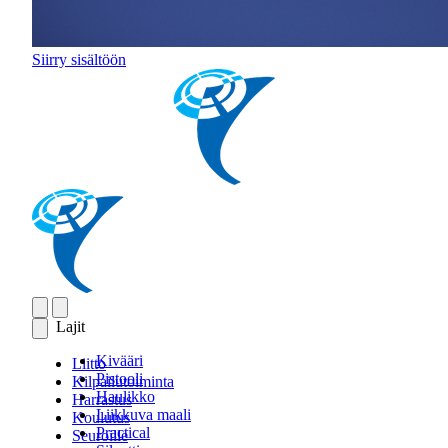
Siirry sisältöön
Lajit
Kivääri
Liitto
Pistooli
Kilpailutoiminta
Haulikko
Harrastus
Liikkuva maali
Koulutus
Practical
Seuroille