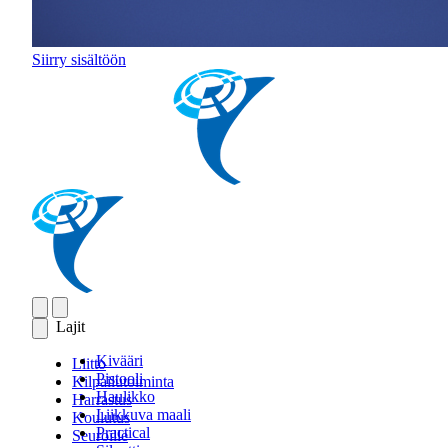
Siirry sisältöön
Lajit
Kivääri
Liitto
Pistooli
Kilpailutoiminta
Haulikko
Harrastus
Liikkuva maali
Koulutus
Practical
Seuroille