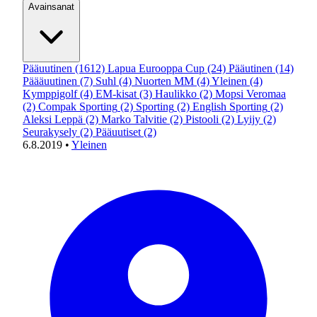
Avainsanat
Pääuutinen
(1612)
Lapua Eurooppa Cup
(24)
Pääutinen
(14)
Päääuutinen
(7)
Suhl
(4)
Nuorten MM
(4)
Yleinen
(4)
Kymppigolf
(4)
EM-kisat
(3)
Haulikko
(2)
Mopsi Veromaa
(2)
Compak Sporting
(2)
Sporting
(2)
English Sporting
(2)
Aleksi Leppä
(2)
Marko Talvitie
(2)
Pistooli
(2)
Lyijy
(2)
Seurakysely
(2)
Pääuutiset
(2)
6.8.2019
•
Yleinen