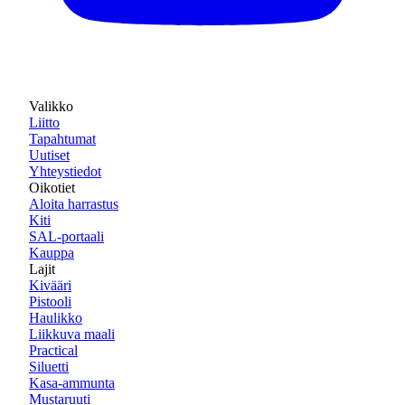
Valikko
Liitto
Tapahtumat
Uutiset
Yhteystiedot
Oikotiet
Aloita harrastus
Kiti
SAL-portaali
Kauppa
Lajit
Kivääri
Pistooli
Haulikko
Liikkuva maali
Practical
Siluetti
Kasa-ammunta
Mustaruuti