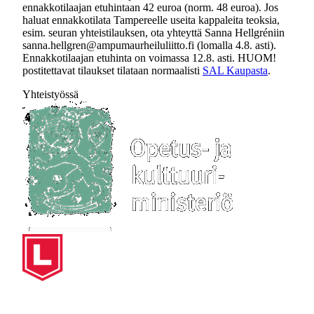
ennakkotilaajan etuhintaan 42 euroa (norm. 48 euroa). Jos
haluat ennakkotilata Tampereelle useita kappaleita teoksia,
esim. seuran yhteistilauksen, ota yhteyttä Sanna Hellgréniin
sanna.hellgren@ampumaurheiluliitto.fi (lomalla 4.8. asti).
Ennakkotilaajan etuhinta on voimassa 12.8. asti. HUOM!
postitettavat tilaukset tilataan normaalisti
SAL Kaupasta
.
Yhteistyössä