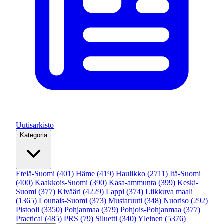
Uutisarkisto
Kategoria
Etelä-Suomi
(401)
Häme
(419)
Haulikko
(2711)
Itä-Suomi
(400)
Kaakkois-Suomi
(390)
Kasa-ammunta
(399)
Keski-
Suomi
(377)
Kivääri
(4229)
Lappi
(374)
Liikkuva maali
(1365)
Lounais-Suomi
(373)
Mustaruuti
(348)
Nuoriso
(292)
Pistooli
(3350)
Pohjanmaa
(379)
Pohjois-Pohjanmaa
(377)
Practical
(485)
PRS
(79)
Siluetti
(340)
Yleinen
(5376)