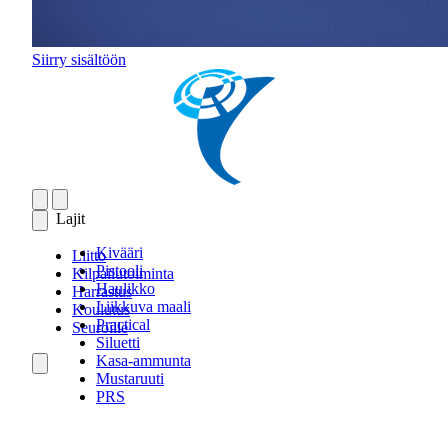
Siirry sisältöön
Lajit
Kivääri
Liitto
Pistooli
Kilpailutoiminta
Haulikko
Harrastus
Liikkuva maali
Koulutus
Practical
Seuroille
Siluetti
Kasa-ammunta
Mustaruuti
PRS