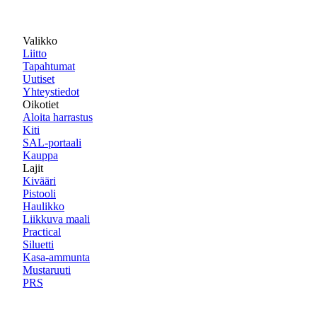
Valikko
Liitto
Tapahtumat
Uutiset
Yhteystiedot
Oikotiet
Aloita harrastus
Kiti
SAL-portaali
Kauppa
Lajit
Kivääri
Pistooli
Haulikko
Liikkuva maali
Practical
Siluetti
Kasa-ammunta
Mustaruuti
PRS