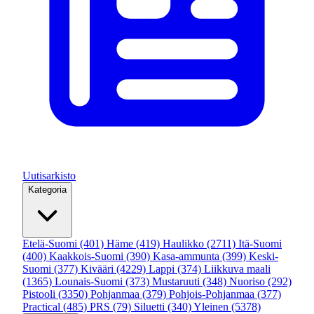
Uutisarkisto
Kategoria
Etelä-Suomi
(401)
Häme
(419)
Haulikko
(2711)
Itä-Suomi
(400)
Kaakkois-Suomi
(390)
Kasa-ammunta
(399)
Keski-
Suomi
(377)
Kivääri
(4229)
Lappi
(374)
Liikkuva maali
(1365)
Lounais-Suomi
(373)
Mustaruuti
(348)
Nuoriso
(292)
Pistooli
(3350)
Pohjanmaa
(379)
Pohjois-Pohjanmaa
(377)
Practical
(485)
PRS
(79)
Siluetti
(340)
Yleinen
(5378)