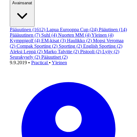
Avainsanat
Pääuutinen
(1612)
Lapua Eurooppa Cup
(24)
Pääutinen
(14)
Päääuutinen
(7)
Suhl
(4)
Nuorten MM
(4)
Yleinen
(4)
Kymppigolf
(4)
EM-kisat
(3)
Haulikko
(2)
Mopsi Veromaa
(2)
Compak Sporting
(2)
Sporting
(2)
English Sporting
(2)
Aleksi Leppä
(2)
Marko Talvitie
(2)
Pistooli
(2)
Lyijy
(2)
Seurakysely
(2)
Pääuutiset
(2)
9.9.2019
•
Practical
•
Yleinen