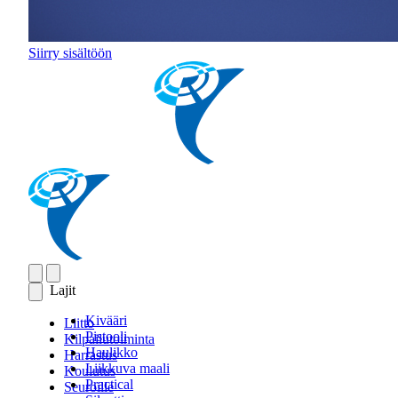
Siirry sisältöön
Lajit
Kivääri
Liitto
Pistooli
Kilpailutoiminta
Haulikko
Harrastus
Liikkuva maali
Koulutus
Practical
Seuroille