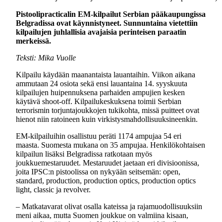
Pistoolipracticalin EM-kilpailut Serbian pääkaupungissa
Belgradissa ovat käynnistyneet. Sunnuntaina vietettiin
kilpailujen juhlallisia avajaisia perinteisen paraatin
merkeissä.
Teksti: Mika Vuolle
Kilpailu käydään maanantaista lauantaihin. Viikon aikana
ammutaan 24 osiota sekä ensi lauantaina 14. syyskuuta
kilpailujen huipennuksena parhaiden ampujien kesken
käytävä shoot-off. Kilpailukeskuksena toimii Serbian
terrorismin torjuntajoukkojen tukikohta, missä puitteet ovat
hienot niin ratoineen kuin virkistysmahdollisuuksineenkin.
EM-kilpailuihin osallistuu peräti 1174 ampujaa 54 eri
maasta. Suomesta mukana on 35 ampujaa. Henkilökohtaisen
kilpailun lisäksi Belgradissa ratkotaan myös
joukkuemestaruudet. Mestaruudet jaetaan eri divisioonissa,
joita IPSC:n pistoolissa on nykyään seitsemän: open,
standard, production, production optics, production optics
light, classic ja revolver.
– Matkatavarat olivat osalla kateissa ja rajamuodollisuuksiin
meni aikaa, mutta Suomen joukkue on valmiina kisaan,