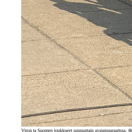
Viron ja Suomen joukkueet sunnuntain avajaisparaatissa. 