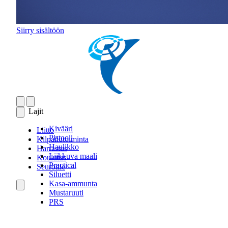
Siirry sisältöön
Lajit
Kivääri
Liitto
Pistooli
Kilpailutoiminta
Haulikko
Harrastus
Liikkuva maali
Koulutus
Practical
Seuroille
Siluetti
Kasa-ammunta
Mustaruuti
PRS