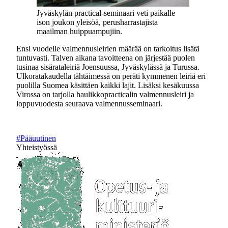
Jyväskylän practical-seminaari veti paikalle
ison joukon yleisöä, perusharrastajista
maailman huippuampujiin.
Ensi vuodelle valmennusleirien määrää on tarkoitus lisätä
tuntuvasti. Talven aikana tavoitteena on järjestää puolen
tusinaa sisärataleiriä Joensuussa, Jyväskylässä ja Turussa.
Ulkoratakaudella tähtäimessä on peräti kymmenen leiriä eri
puolilla Suomea käsittäen kaikki lajit. Lisäksi kesäkuussa
Virossa on tarjolla haulikkopracticalin valmennusleiri ja
loppuvuodesta seuraava valmennusseminaari.
#Pääuutinen
Yhteistyössä