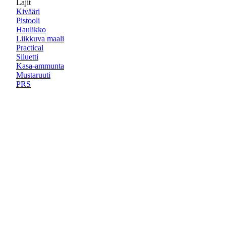
Lajit
Kivääri
Pistooli
Haulikko
Liikkuva maali
Practical
Siluetti
Kasa-ammunta
Mustaruuti
PRS