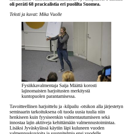
oli peräti 68 pracicalistia eri puolilta Suomea.
Teksti ja kuvat: Mika Vuolle
Fysiikkavalmentaja Saija Määttä korosti
lajinomaisten harjoitusten merkitystä
kuntopuolen parantamisessa.
Tavoitteellinen harjoittelu ja -kilpailu -otsikon alla järjestetyn
seminaarin tarkoituksena oli tuoda uusia tuulia niin
henkiseen kuin fyysiseenkin valmentautumiseen sekä
innostaa lajin aktiiveja kehittämään valmennustoimintaa.
Lisäksi Jyväskylässä käytiin läpi kuluneen vuoden
valmennuskuvioita ja suunnitelmia ensi vuodelle.