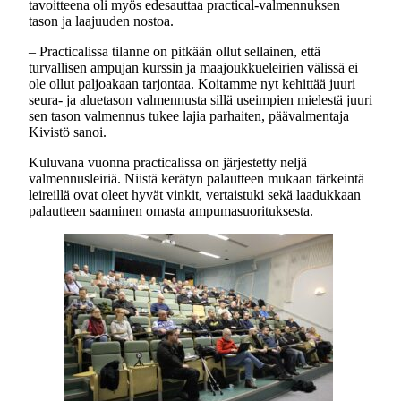
tavoitteena oli myös edesauttaa practical-valmennuksen
tason ja laajuuden nostoa.
– Practicalissa tilanne on pitkään ollut sellainen, että
turvallisen ampujan kurssin ja maajoukkueleirien välissä ei
ole ollut paljoakaan tarjontaa. Koitamme nyt kehittää juuri
seura- ja aluetason valmennusta sillä useimpien mielestä juuri
sen tason valmennus tukee lajia parhaiten, päävalmentaja
Kivistö sanoi.
Kuluvana vuonna practicalissa on järjestetty neljä
valmennusleiriä. Niistä kerätyn palautteen mukaan tärkeintä
leireillä ovat oleet hyvät vinkit, vertaistuki sekä laadukkaan
palautteen saaminen omasta ampumasuorituksesta.