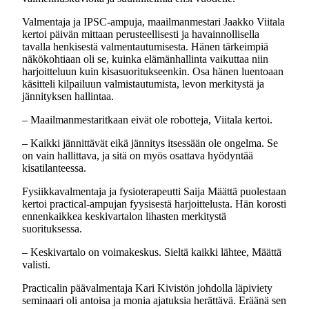
Valmentaja ja IPSC-ampuja, maailmanmestari Jaakko Viitala
kertoi päivän mittaan perusteellisesti ja havainnollisella
tavalla henkisestä valmentautumisesta. Hänen tärkeimpiä
näkökohtiaan oli se, kuinka elämänhallinta vaikuttaa niin
harjoitteluun kuin kisasuoritukseenkin. Osa hänen luentoaan
käsitteli kilpailuun valmistautumista, levon merkitystä ja
jännityksen hallintaa.
– Maailmanmestaritkaan eivät ole robotteja, Viitala kertoi.
– Kaikki jännittävät eikä jännitys itsessään ole ongelma. Se
on vain hallittava, ja sitä on myös osattava hyödyntää
kisatilanteessa.
Fysiikkavalmentaja ja fysioterapeutti Saija Määttä puolestaan
kertoi practical-ampujan fyysisestä harjoittelusta. Hän korosti
ennenkaikkea keskivartalon lihasten merkitystä
suorituksessa.
– Keskivartalo on voimakeskus. Sieltä kaikki lähtee, Määttä
valisti.
Practicalin päävalmentaja Kari Kivistön johdolla läpiviety
seminaari oli antoisa ja monia ajatuksia herättävä. Eräänä sen