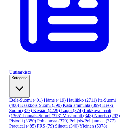
Uutisarkisto
Kategoria
Etelä-Suomi
(401)
Häme
(419)
Haulikko
(2711)
Itä-Suomi
(400)
Kaakkois-Suomi
(390)
Kasa-ammunta
(399)
Keski-
Suomi
(377)
Kivääri
(4229)
Lappi
(374)
Liikkuva maali
(1365)
Lounais-Suomi
(373)
Mustaruuti
(348)
Nuoriso
(292)
Pistooli
(3350)
Pohjanmaa
(379)
Pohjois-Pohjanmaa
(377)
Practical
(485)
PRS
(79)
Siluetti
(340)
Yleinen
(5378)