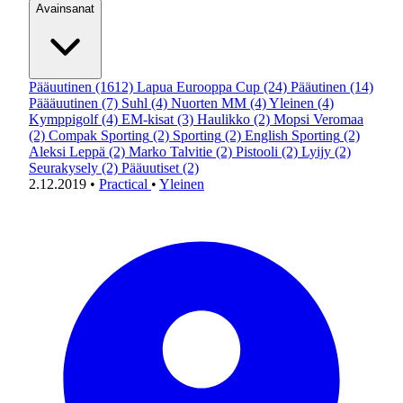
Avainsanat
Pääuutinen
(1612)
Lapua Eurooppa Cup
(24)
Pääutinen
(14)
Päääuutinen
(7)
Suhl
(4)
Nuorten MM
(4)
Yleinen
(4)
Kymppigolf
(4)
EM-kisat
(3)
Haulikko
(2)
Mopsi Veromaa
(2)
Compak Sporting
(2)
Sporting
(2)
English Sporting
(2)
Aleksi Leppä
(2)
Marko Talvitie
(2)
Pistooli
(2)
Lyijy
(2)
Seurakysely
(2)
Pääuutiset
(2)
2.12.2019
•
Practical
•
Yleinen