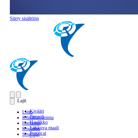
Siirry sisältöön
Lajit
Kivääri
Liitto
Pistooli
Kilpailutoiminta
Haulikko
Harrastus
Liikkuva maali
Koulutus
Practical
Seuroille