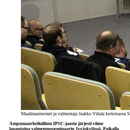
Maailmanmestari ja valmentaja Jaakko Viitala kertomassa S
Ampumaurheiluliiton IPSC-jaosto järjesti viime
lauantaina valmennusseminaarin Jyväskylässä. Paikalla