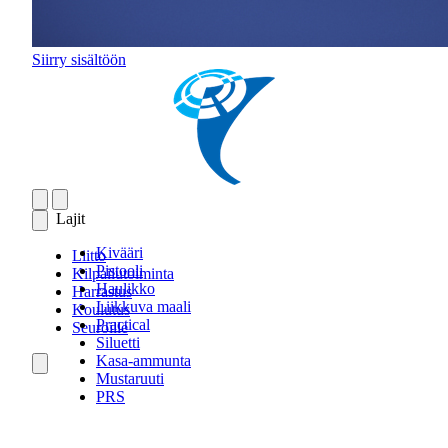
Siirry sisältöön
Lajit
Kivääri
Liitto
Pistooli
Kilpailutoiminta
Haulikko
Harrastus
Liikkuva maali
Koulutus
Practical
Seuroille
Siluetti
Kasa-ammunta
Mustaruuti
PRS