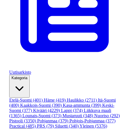
Uutisarkisto
Kategoria
Etelä-Suomi
(401)
Häme
(419)
Haulikko
(2711)
Itä-Suomi
(400)
Kaakkois-Suomi
(390)
Kasa-ammunta
(399)
Keski-
Suomi
(377)
Kivääri
(4229)
Lappi
(374)
Liikkuva maali
(1365)
Lounais-Suomi
(373)
Mustaruuti
(348)
Nuoriso
(292)
Pistooli
(3350)
Pohjanmaa
(379)
Pohjois-Pohjanmaa
(377)
Practical
(485)
PRS
(79)
Siluetti
(340)
Yleinen
(5376)