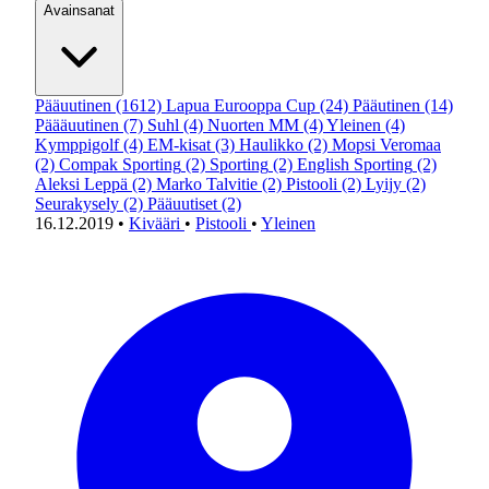
Avainsanat
Pääuutinen
(1612)
Lapua Eurooppa Cup
(24)
Pääutinen
(14)
Päääuutinen
(7)
Suhl
(4)
Nuorten MM
(4)
Yleinen
(4)
Kymppigolf
(4)
EM-kisat
(3)
Haulikko
(2)
Mopsi Veromaa
(2)
Compak Sporting
(2)
Sporting
(2)
English Sporting
(2)
Aleksi Leppä
(2)
Marko Talvitie
(2)
Pistooli
(2)
Lyijy
(2)
Seurakysely
(2)
Pääuutiset
(2)
16.12.2019
•
Kivääri
•
Pistooli
•
Yleinen