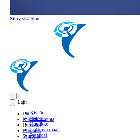
Siirry sisältöön
Lajit
Kivääri
Liitto
Pistooli
Kilpailutoiminta
Haulikko
Harrastus
Liikkuva maali
Koulutus
Practical
Seuroille