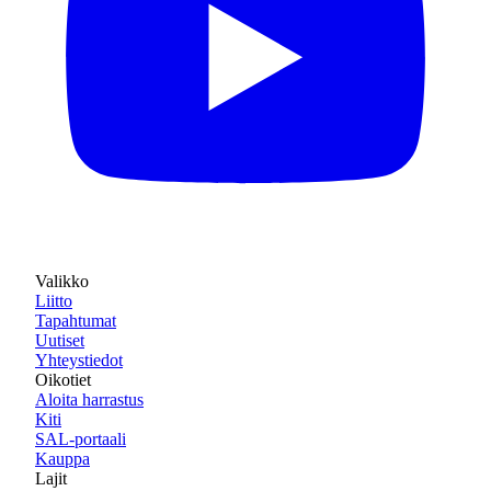
Valikko
Liitto
Tapahtumat
Uutiset
Yhteystiedot
Oikotiet
Aloita harrastus
Kiti
SAL-portaali
Kauppa
Lajit