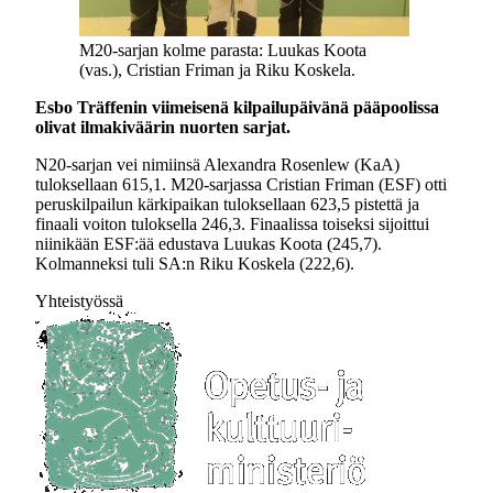
M20-sarjan kolme parasta: Luukas Koota
(vas.), Cristian Friman ja Riku Koskela.
Esbo Träffenin viimeisenä kilpailupäivänä pääpoolissa
olivat ilmakiväärin nuorten sarjat.
N20-sarjan vei nimiinsä Alexandra Rosenlew (KaA)
tuloksellaan 615,1. M20-sarjassa Cristian Friman (ESF) otti
peruskilpailun kärkipaikan tuloksellaan 623,5 pistettä ja
finaali voiton tuloksella 246,3. Finaalissa toiseksi sijoittui
niinikään ESF:ää edustava Luukas Koota (245,7).
Kolmanneksi tuli SA:n Riku Koskela (222,6).
Yhteistyössä