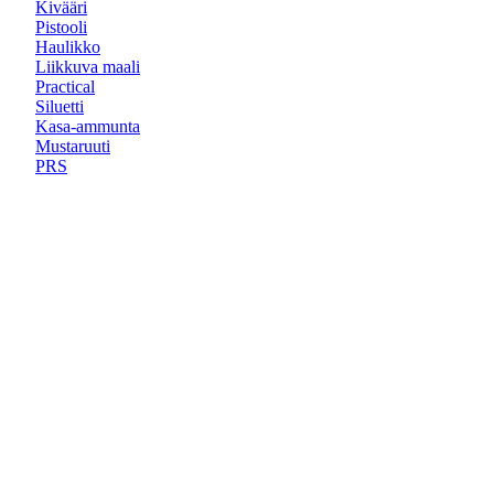
Kivääri
Pistooli
Haulikko
Liikkuva maali
Practical
Siluetti
Kasa-ammunta
Mustaruuti
PRS