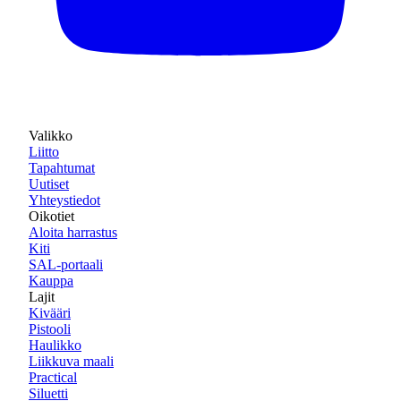
Valikko
Liitto
Tapahtumat
Uutiset
Yhteystiedot
Oikotiet
Aloita harrastus
Kiti
SAL-portaali
Kauppa
Lajit
Kivääri
Pistooli
Haulikko
Liikkuva maali
Practical
Siluetti