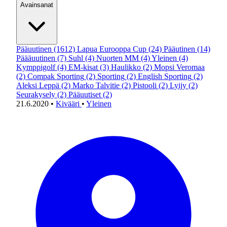
Avainsanat
Pääuutinen
(1612)
Lapua Eurooppa Cup
(24)
Pääutinen
(14)
Päääuutinen
(7)
Suhl
(4)
Nuorten MM
(4)
Yleinen
(4)
Kymppigolf
(4)
EM-kisat
(3)
Haulikko
(2)
Mopsi Veromaa
(2)
Compak Sporting
(2)
Sporting
(2)
English Sporting
(2)
Aleksi Leppä
(2)
Marko Talvitie
(2)
Pistooli
(2)
Lyijy
(2)
Seurakysely
(2)
Pääuutiset
(2)
21.6.2020
•
Kivääri
•
Yleinen