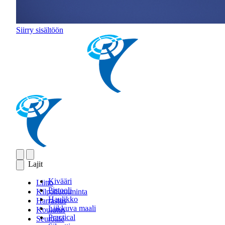
Siirry sisältöön
Lajit
Kivääri
Liitto
Pistooli
Kilpailutoiminta
Haulikko
Harrastus
Liikkuva maali
Koulutus
Practical
Seuroille