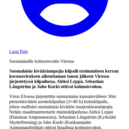
Lassi Palo
Suomalaisille kolmoisvoitto Virossa
Suomalaisia kivääriampujia kilpaili ensimmäisen kerran
koronaviruksen aiheuttaman tauon jälkeen Virossa
järjestetyssä kilpailussa. Aleksi Leppä, Sebastian
Långström ja Juho Kurki ottivat kolmoisvoiton.
Viron Elvassa järjestettiin sunnuntaina kansainvälinen 50m
pienoiskiväärin asentokilpailun (3×40 ls) kutsukilpailu,
johon osallistui suomalaisia kiväärin maajoukkueampujia.
Neljän maailmanmestarin muistokilpailussa Aleksi Leppä
(Haminan Ampumaseura), Sebastian Långström (Kyrkslätt
Skytteförening) ja Juho Kurki (Kankaanpään
Ampumaurheilijat) ottivat finaalissa kolmoisvoiton.