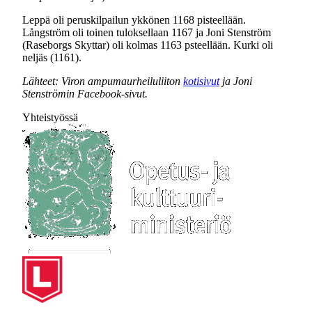
Leppä oli peruskilpailun ykkönen 1168 pisteellään.
Långström oli toinen tuloksellaan 1167 ja Joni Stenström
(Raseborgs Skyttar) oli kolmas 1163 psteellään. Kurki oli
neljäs (1161).
Lähteet: Viron ampumaurheiluliiton
kotisivut
ja Joni
Stenströmin Facebook-sivut.
Yhteistyössä