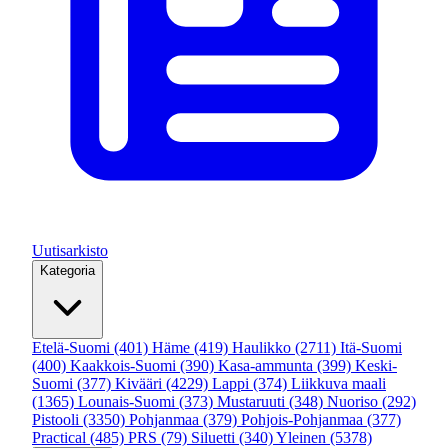
Uutisarkisto
Kategoria
Etelä-Suomi
(401)
Häme
(419)
Haulikko
(2711)
Itä-Suomi
(400)
Kaakkois-Suomi
(390)
Kasa-ammunta
(399)
Keski-
Suomi
(377)
Kivääri
(4229)
Lappi
(374)
Liikkuva maali
(1365)
Lounais-Suomi
(373)
Mustaruuti
(348)
Nuoriso
(292)
Pistooli
(3350)
Pohjanmaa
(379)
Pohjois-Pohjanmaa
(377)
Practical
(485)
PRS
(79)
Siluetti
(340)
Yleinen
(5378)