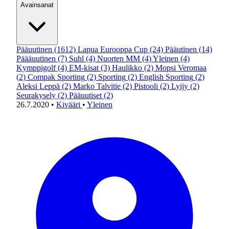
Avainsanat
Pääuutinen
(1612)
Lapua Eurooppa Cup
(24)
Pääutinen
(14)
Päääuutinen
(7)
Suhl
(4)
Nuorten MM
(4)
Yleinen
(4)
Kymppigolf
(4)
EM-kisat
(3)
Haulikko
(2)
Mopsi Veromaa
(2)
Compak Sporting
(2)
Sporting
(2)
English Sporting
(2)
Aleksi Leppä
(2)
Marko Talvitie
(2)
Pistooli
(2)
Lyijy
(2)
Seurakysely
(2)
Pääuutiset
(2)
26.7.2020
•
Kivääri
•
Yleinen