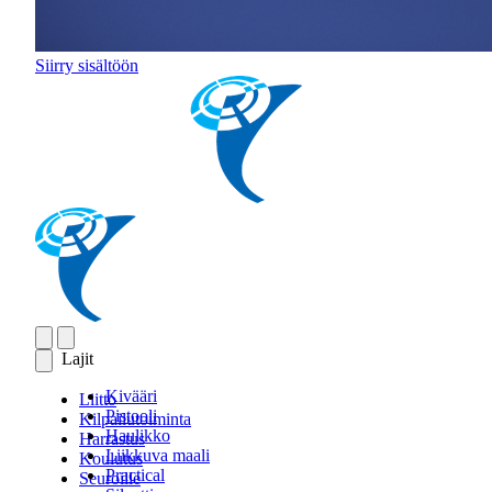
Siirry sisältöön
Lajit
Kivääri
Liitto
Pistooli
Kilpailutoiminta
Haulikko
Harrastus
Liikkuva maali
Koulutus
Practical
Seuroille