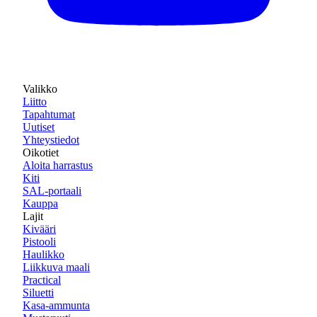
Valikko
Liitto
Tapahtumat
Uutiset
Yhteystiedot
Oikotiet
Aloita harrastus
Kiti
SAL-portaali
Kauppa
Lajit
Kivääri
Pistooli
Haulikko
Liikkuva maali
Practical
Siluetti
Kasa-ammunta