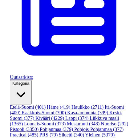
Uutisarkisto
Kategoria
Etelä-Suomi
(401)
Häme
(419)
Haulikko
(2711)
Itä-Suomi
(400)
Kaakkois-Suomi
(390)
Kasa-ammunta
(399)
Keski-
Suomi
(377)
Kivääri
(4229)
Lappi
(374)
Liikkuva maali
(1365)
Lounais-Suomi
(373)
Mustaruuti
(348)
Nuoriso
(292)
Pistooli
(3350)
Pohjanmaa
(379)
Pohjois-Pohjanmaa
(377)
Practical
(485)
PRS
(79)
Siluetti
(340)
Yleinen
(5379)