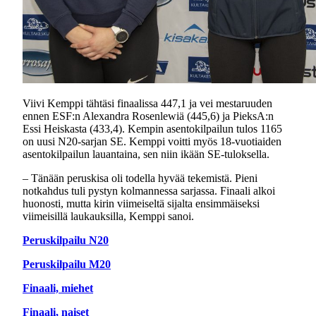
Viivi Kemppi tähtäsi finaalissa 447,1 ja vei mestaruuden
ennen ESF:n Alexandra Rosenlewiä (445,6) ja PieksA:n
Essi Heiskasta (433,4). Kempin asentokilpailun tulos 1165
on uusi N20-sarjan SE. Kemppi voitti myös 18-vuotiaiden
asentokilpailun lauantaina, sen niin ikään SE-tuloksella.
– Tänään peruskisa oli todella hyvää tekemistä. Pieni
notkahdus tuli pystyn kolmannessa sarjassa. Finaali alkoi
huonosti, mutta kirin viimeiseltä sijalta ensimmäiseksi
viimeisillä laukauksilla, Kemppi sanoi.
Peruskilpailu N20
Peruskilpailu M20
Finaali, miehet
Finaali, naiset