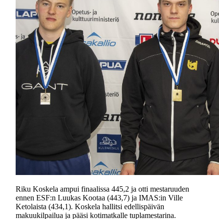
Riku Koskela ampui finaalissa 445,2 ja otti mestaruuden
ennen ESF:n Luukas Kootaa (443,7) ja IMAS:in Ville
Ketolaista (434,1). Koskela hallitsi edellispäivän
makuukilpailua ja pääsi kotimatkalle tuplamestarina.