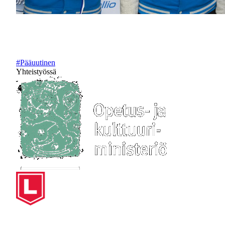
#Pääuutinen
Yhteistyössä