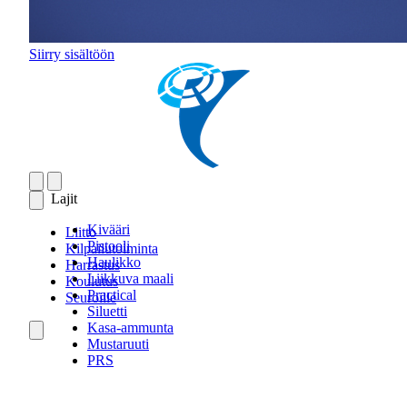
Siirry sisältöön
Lajit
Kivääri
Liitto
Pistooli
Kilpailutoiminta
Haulikko
Harrastus
Liikkuva maali
Koulutus
Practical
Seuroille
Siluetti
Kasa-ammunta
Mustaruuti
PRS