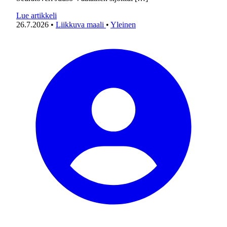
Lue artikkeli
26.7.2026
•
Liikkuva maali
•
Yleinen