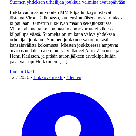
Suomen yhdeksän urheilijan joukkue valmiina avauspäivään
Liikkuvan maalin vuoden MM-kilpailut käynnistyvät
tiistaina Viron Tallinnassa, kun ensimmäisenä mestaruuksista
kilpaillaan 10 metrin liikkuvan maalin sekajuoksuissa.
Viikon aikana ratkotaan maailmanmestaruudet viidessä
kilpailupäivässä. Suomelta on mukana vahva yhdeksän
urheilijan joukkue. Suomen joukkueessa on rutkasti
kansainvälistä kokemusta. Miesten joukkueessa ampuvat
arvokisamitaleita aiemmin saavuttaneet Aaro Vuorimaa ja
Henri Karlsson, ja pitkän tauon jälkeen arvokilpailuihin
palaava Topi Hulkkonen. […]
Lue artikkeli
12.7.2026
•
Liikkuva maali
•
Yleinen