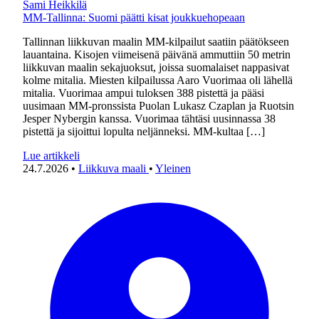
Sami Heikkilä
MM-Tallinna: Suomi päätti kisat joukkuehopeaan
Tallinnan liikkuvan maalin MM-kilpailut saatiin päätökseen
lauantaina. Kisojen viimeisenä päivänä ammuttiin 50 metrin
liikkuvan maalin sekajuoksut, joissa suomalaiset nappasivat
kolme mitalia. Miesten kilpailussa Aaro Vuorimaa oli lähellä
mitalia. Vuorimaa ampui tuloksen 388 pistettä ja pääsi
uusimaan MM-pronssista Puolan Lukasz Czaplan ja Ruotsin
Jesper Nybergin kanssa. Vuorimaa tähtäsi uusinnassa 38
pistettä ja sijoittui lopulta neljänneksi. MM-kultaa […]
Lue artikkeli
24.7.2026
•
Liikkuva maali
•
Yleinen