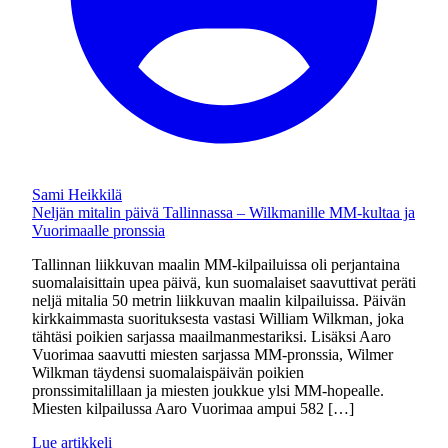
Sami Heikkilä
Neljän mitalin päivä Tallinnassa – Wilkmanille MM-kultaa ja
Vuorimaalle pronssia
Tallinnan liikkuvan maalin MM-kilpailuissa oli perjantaina
suomalaisittain upea päivä, kun suomalaiset saavuttivat peräti
neljä mitalia 50 metrin liikkuvan maalin kilpailuissa. Päivän
kirkkaimmasta suorituksesta vastasi William Wilkman, joka
tähtäsi poikien sarjassa maailmanmestariksi. Lisäksi Aaro
Vuorimaa saavutti miesten sarjassa MM-pronssia, Wilmer
Wilkman täydensi suomalaispäivän poikien
pronssimitalillaan ja miesten joukkue ylsi MM-hopealle.
Miesten kilpailussa Aaro Vuorimaa ampui 582 […]
Lue artikkeli