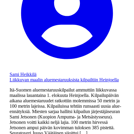
Sami Heikkilä
Liikkuvan maalin aluemestaruuksista kilpailtiin Heinjoella
Itä-Suomen aluemestaruuskilpailut ammuttiin liikkuvassa
maalissa lauantaina 1. elokuuta Heinjoella. Kilpailupäivän
aikana aluemestaruudet ratkottiin molemmissa 50 metrin ja
100 metrin lajeissa. Kilpailuissa tehtiin runsaasti uusia alue-
ennätyksiä. Miesten sarjaa hallitsi kilpailun järjestäjäseuran
Sami Jetsonen (Kuopion Ampuma- ja Metsästysseura).
Jetsonen voitti kaikki neljä lajia. 100 metrin hirvessä
Jetsonen ampui päivän kovimman tuloksen 385 pistettä.
Seuratoveri Juuso Väätäinen sijoittui […]