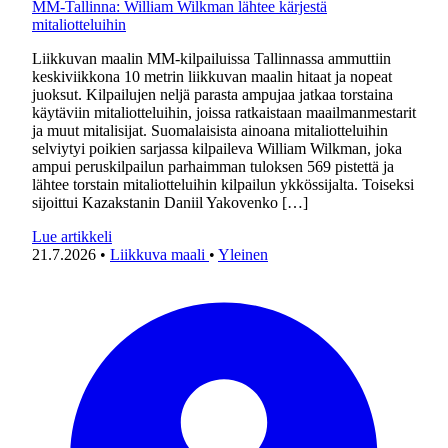
MM-Tallinna: William Wilkman lähtee kärjestä
mitaliotteluihin
Liikkuvan maalin MM-kilpailuissa Tallinnassa ammuttiin
keskiviikkona 10 metrin liikkuvan maalin hitaat ja nopeat
juoksut. Kilpailujen neljä parasta ampujaa jatkaa torstaina
käytäviin mitaliotteluihin, joissa ratkaistaan maailmanmestarit
ja muut mitalisijat. Suomalaisista ainoana mitaliotteluihin
selviytyi poikien sarjassa kilpaileva William Wilkman, joka
ampui peruskilpailun parhaimman tuloksen 569 pistettä ja
lähtee torstain mitaliotteluihin kilpailun ykkössijalta. Toiseksi
sijoittui Kazakstanin Daniil Yakovenko […]
Lue artikkeli
21.7.2026
•
Liikkuva maali
•
Yleinen