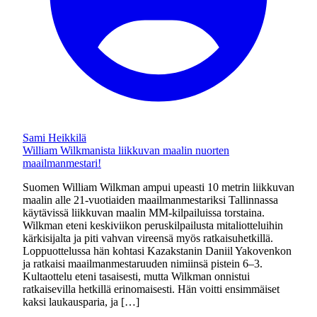
Sami Heikkilä
William Wilkmanista liikkuvan maalin nuorten
maailmanmestari!
Suomen William Wilkman ampui upeasti 10 metrin liikkuvan
maalin alle 21-vuotiaiden maailmanmestariksi Tallinnassa
käytävissä liikkuvan maalin MM-kilpailuissa torstaina.
Wilkman eteni keskiviikon peruskilpailusta mitaliotteluihin
kärkisijalta ja piti vahvan vireensä myös ratkaisuhetkillä.
Loppuottelussa hän kohtasi Kazakstanin Daniil Yakovenkon
ja ratkaisi maailmanmestaruuden nimiinsä pistein 6–3.
Kultaottelu eteni tasaisesti, mutta Wilkman onnistui
ratkaisevilla hetkillä erinomaisesti. Hän voitti ensimmäiset
kaksi laukausparia, ja […]