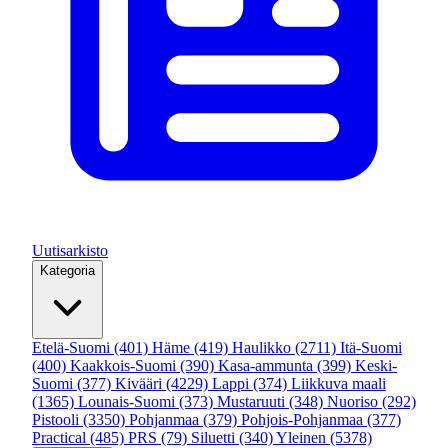
Uutisarkisto
Kategoria
Etelä-Suomi
(401)
Häme
(419)
Haulikko
(2711)
Itä-Suomi
(400)
Kaakkois-Suomi
(390)
Kasa-ammunta
(399)
Keski-
Suomi
(377)
Kivääri
(4229)
Lappi
(374)
Liikkuva maali
(1365)
Lounais-Suomi
(373)
Mustaruuti
(348)
Nuoriso
(292)
Pistooli
(3350)
Pohjanmaa
(379)
Pohjois-Pohjanmaa
(377)
Practical
(485)
PRS
(79)
Siluetti
(340)
Yleinen
(5378)