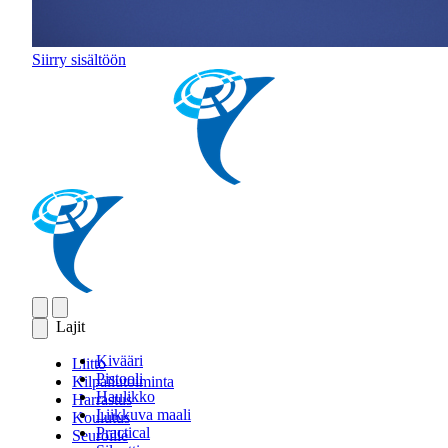
Siirry sisältöön
Lajit
Kivääri
Liitto
Pistooli
Kilpailutoiminta
Haulikko
Harrastus
Liikkuva maali
Koulutus
Practical
Seuroille