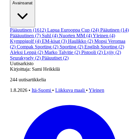
Avainsanat
Pääuutinen
(1612)
Lapua Eurooppa Cup
(24)
Pääutinen
(14)
Päääuutinen
(7)
Suhl
(4)
Nuorten MM
(4)
Yleinen
(4)
Kymppigolf
(4)
EM-kisat
(3)
Haulikko
(2)
Mopsi Veromaa
(2)
Compak Sporting
(2)
Sporting
(2)
English Sporting
(2)
Aleksi Leppä
(2)
Marko Talvitie
(2)
Pistooli
(2)
Lyijy
(2)
Seurakysely
(2)
Pääuutiset
(2)
Uutisarkisto
Kirjoittaja:
Sami Heikkilä
244
uutisartikkelia
1.8.2026
•
Itä-Suomi
•
Liikkuva maali
•
Yleinen