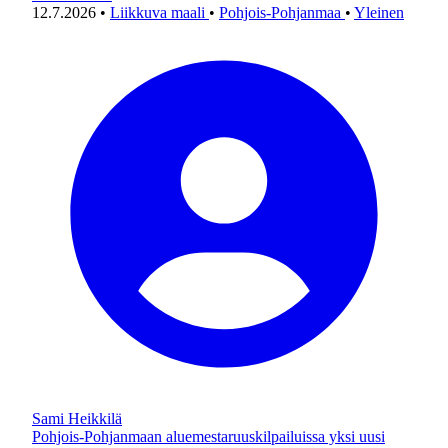
12.7.2026
•
Liikkuva maali
•
Pohjois-Pohjanmaa
•
Yleinen
Sami Heikkilä
Pohjois-Pohjanmaan aluemestaruuskilpailuissa yksi uusi