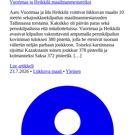
Vuorimaa ja Heikkilä maailmanmestareiksi
Aaro Vuorimaa ja Ida Heikkilä voittivat liikkuvan maalin 10
metrin sekajoukkuekilpailun maailmanmestaruuden
Tallinnassa torstaina. Kaksikko oli päivän paras sekä
peruskilpailussa että mitaliotteluissa. Vuorimaa ja Heikkilä
avasivat kilpailun vakuuttavasti ampumalla peruskilpailun
kovimman tuloksen 380 pistettä, jolla he etenivät suoraan
välieriin neljän parhaan joukkoon. Toiseksi karsinnassa
sijoittui Kazakstanin toinen joukkue 378 pisteellä ja
kolmanneksi Saksa 372 pisteellä. […]
Lue artikkeli
23.7.2026
•
Liikkuva maali
•
Yleinen