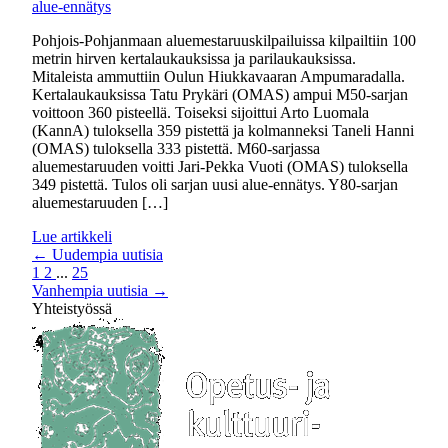
alue-ennätys
Pohjois-Pohjanmaan aluemestaruuskilpailuissa kilpailtiin 100
metrin hirven kertalaukauksissa ja parilaukauksissa.
Mitaleista ammuttiin Oulun Hiukkavaaran Ampumaradalla.
Kertalaukauksissa Tatu Prykäri (OMAS) ampui M50-sarjan
voittoon 360 pisteellä. Toiseksi sijoittui Arto Luomala
(KannA) tuloksella 359 pistettä ja kolmanneksi Taneli Hanni
(OMAS) tuloksella 333 pistettä. M60-sarjassa
aluemestaruuden voitti Jari-Pekka Vuoti (OMAS) tuloksella
349 pistettä. Tulos oli sarjan uusi alue-ennätys. Y80-sarjan
aluemestaruuden […]
Lue artikkeli
←
Uudempia uutisia
1
2
...
25
Vanhempia uutisia
→
Yhteistyössä