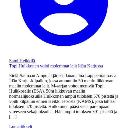
Sami Heikkilä
Topi Hulkkonen voitti molemmat lajit Idän Karjussa
Etelä-Saimaan Ampujat järjesti lauantaina Lappeenrannassa
Idän Karju -kilpailun, jossa ammuttiin 50 metrin liikkuvan
maalin molemmat lajit. M-sarjan voitot menivät Topi
Hulkkoselle (ESA). 50m liikkuvan maalin
normaalijuoksuilla Hulkkonen ampui tuloksen 576 pistettä ja
voitti kilpailun ennen Heikki Jetsosta (KAMS), joka tähtäsi
tuloksen 570 pistettä. Hulkkonen pääsi vielä parempaan
vireeseen sekajuoksuilla. Hän ampui tuloksen 391 pistettä ja
[…]
Lue artikkeli