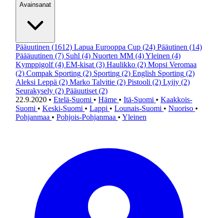
Avainsanat
Pääuutinen
(1612)
Lapua Eurooppa Cup
(24)
Pääutinen
(14)
Päääuutinen
(7)
Suhl
(4)
Nuorten MM
(4)
Yleinen
(4)
Kymppigolf
(4)
EM-kisat
(3)
Haulikko
(2)
Mopsi Veromaa
(2)
Compak Sporting
(2)
Sporting
(2)
English Sporting
(2)
Aleksi Leppä
(2)
Marko Talvitie
(2)
Pistooli
(2)
Lyijy
(2)
Seurakysely
(2)
Pääuutiset
(2)
22.9.2020
•
Etelä-Suomi
•
Häme
•
Itä-Suomi
•
Kaakkois-
Suomi
•
Keski-Suomi
•
Lappi
•
Lounais-Suomi
•
Nuoriso
•
Pohjanmaa
•
Pohjois-Pohjanmaa
•
Yleinen