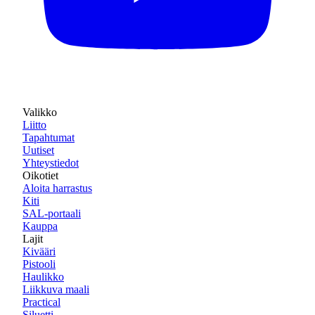
Valikko
Liitto
Tapahtumat
Uutiset
Yhteystiedot
Oikotiet
Aloita harrastus
Kiti
SAL-portaali
Kauppa
Lajit
Kivääri
Pistooli
Haulikko
Liikkuva maali
Practical
Siluetti