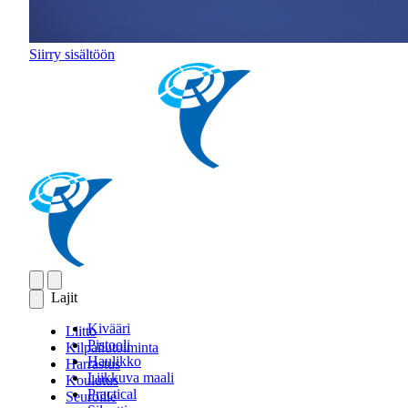
Siirry sisältöön
Lajit
Kivääri
Liitto
Pistooli
Kilpailutoiminta
Haulikko
Harrastus
Liikkuva maali
Koulutus
Practical
Seuroille