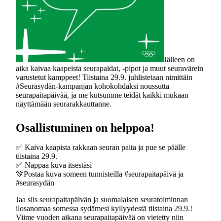
Jälleen on
aika kaivaa kaapeista seurapaidat, -pipot ja muut seuravärein
varustetut kamppeet! Tiistaina 29.9. juhlistetaan nimittäin
#Seurasydän-kampanjan kohokohdaksi noussutta
seurapaitapäivää, ja me kutsumme teidät kaikki mukaan
näyttämään seurarakkauttanne.
Osallistuminen on helppoa!
✅ Kaiva kaapista rakkaan seuran paita ja pue se päälle
tiistaina 29.9.
✅ Nappaa kuva itsestäsi
💚Postaa kuva someen tunnisteilla #seurapaitapäivä ja
#seurasydän
Jaa siis seurapaitapäivän ja suomalaisen seuratoiminnan
ilosanomaa somessa sydämesi kyllyydestä tiistaina 29.9.!
Viime vuoden aikana seurapaitapäivää on vietetty niin