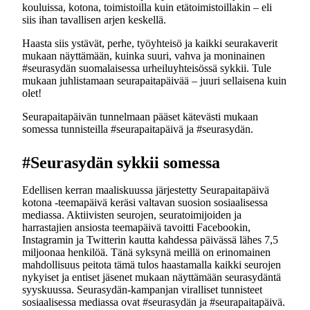
kouluissa, kotona, toimistoilla kuin etätoimistoillakin – eli
siis ihan tavallisen arjen keskellä.
Haasta siis ystävät, perhe, työyhteisö ja kaikki seurakaverit
mukaan näyttämään, kuinka suuri, vahva ja moninainen
#seurasydän suomalaisessa urheiluyhteisössä sykkii. Tule
mukaan juhlistamaan seurapaitapäivää – juuri sellaisena kuin
olet!
Seurapaitapäivän tunnelmaan pääset kätevästi mukaan
somessa tunnisteilla #seurapaitapäivä ja #seurasydän.
#Seurasydän sykkii somessa
Edellisen kerran maaliskuussa järjestetty Seurapaitapäivä
kotona -teemapäivä keräsi valtavan suosion sosiaalisessa
mediassa. Aktiivisten seurojen, seuratoimijoiden ja
harrastajien ansiosta teemapäivä tavoitti Facebookin,
Instagramin ja Twitterin kautta kahdessa päivässä lähes 7,5
miljoonaa henkilöä. Tänä syksynä meillä on erinomainen
mahdollisuus peitota tämä tulos haastamalla kaikki seurojen
nykyiset ja entiset jäsenet mukaan näyttämään seurasydäntä
syyskuussa. Seurasydän-kampanjan viralliset tunnisteet
sosiaalisessa mediassa ovat #seurasydän ja #seurapaitapäivä.