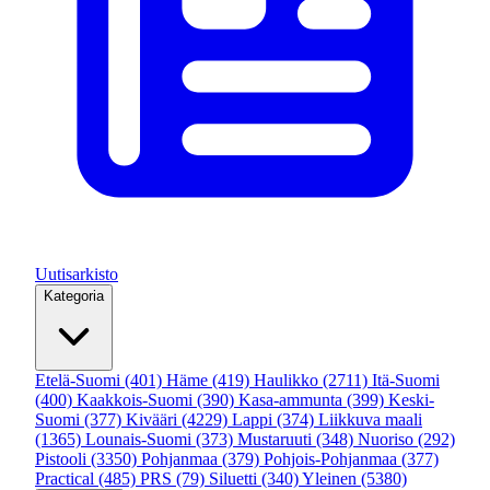
Uutisarkisto
Kategoria
Etelä-Suomi
(401)
Häme
(419)
Haulikko
(2711)
Itä-Suomi
(400)
Kaakkois-Suomi
(390)
Kasa-ammunta
(399)
Keski-
Suomi
(377)
Kivääri
(4229)
Lappi
(374)
Liikkuva maali
(1365)
Lounais-Suomi
(373)
Mustaruuti
(348)
Nuoriso
(292)
Pistooli
(3350)
Pohjanmaa
(379)
Pohjois-Pohjanmaa
(377)
Practical
(485)
PRS
(79)
Siluetti
(340)
Yleinen
(5380)