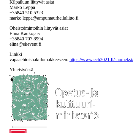
Kilpailuun liittyvät asiat
Marko Leppä
+35840 510 5323
marko.leppa@ampumaurheiluliitto.fi
Oheistoimintoihin liittyvät asiat
Elina Kaukojärvi
+35840 707 8994
elina@ekevent.fi
Linkki
vapaaehtoishakulomakkeeseen:
https://www.ech2021.fi/suomeksi
Yhteistyössä