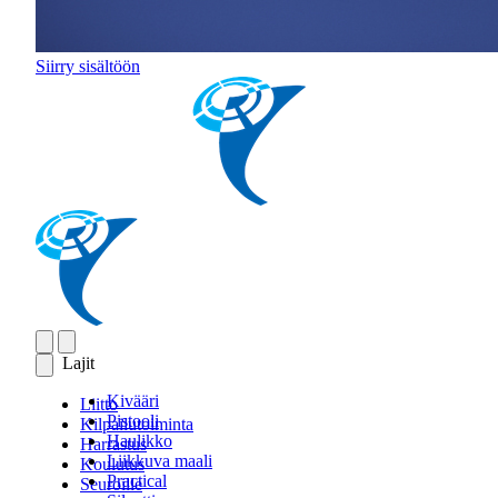
Siirry sisältöön
Lajit
Kivääri
Liitto
Pistooli
Kilpailutoiminta
Haulikko
Harrastus
Liikkuva maali
Koulutus
Practical
Seuroille