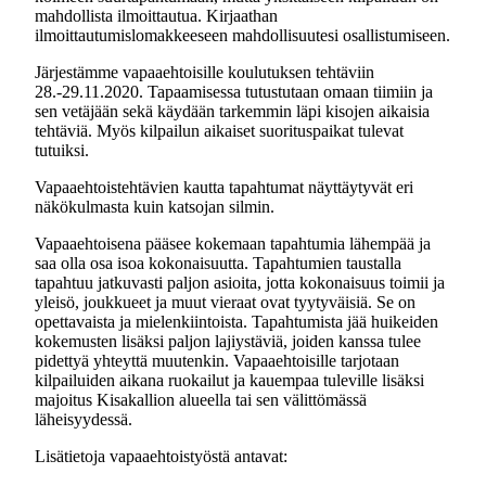
mahdollista ilmoittautua. Kirjaathan
ilmoittautumislomakkeeseen mahdollisuutesi osallistumiseen.
Järjestämme vapaaehtoisille koulutuksen tehtäviin
28.-29.11.2020. Tapaamisessa tutustutaan omaan tiimiin ja
sen vetäjään sekä käydään tarkemmin läpi kisojen aikaisia
tehtäviä. Myös kilpailun aikaiset suorituspaikat tulevat
tutuiksi.
Vapaaehtoistehtävien kautta tapahtumat näyttäytyvät eri
näkökulmasta kuin katsojan silmin.
Vapaaehtoisena pääsee kokemaan tapahtumia lähempää ja
saa olla osa isoa kokonaisuutta. Tapahtumien taustalla
tapahtuu jatkuvasti paljon asioita, jotta kokonaisuus toimii ja
yleisö, joukkueet ja muut vieraat ovat tyytyväisiä. Se on
opettavaista ja mielenkiintoista. Tapahtumista jää huikeiden
kokemusten lisäksi paljon lajiystäviä, joiden kanssa tulee
pidettyä yhteyttä muutenkin. Vapaaehtoisille tarjotaan
kilpailuiden aikana ruokailut ja kauempaa tuleville lisäksi
majoitus Kisakallion alueella tai sen välittömässä
läheisyydessä.
Lisätietoja vapaaehtoistyöstä antavat: