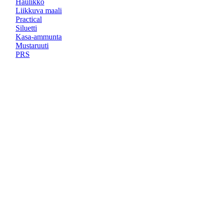
Haulikko
Liikkuva maali
Practical
Siluetti
Kasa-ammunta
Mustaruuti
PRS