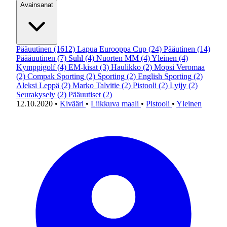
Avainsanat
Pääuutinen
(1612)
Lapua Eurooppa Cup
(24)
Pääutinen
(14)
Päääuutinen
(7)
Suhl
(4)
Nuorten MM
(4)
Yleinen
(4)
Kymppigolf
(4)
EM-kisat
(3)
Haulikko
(2)
Mopsi Veromaa
(2)
Compak Sporting
(2)
Sporting
(2)
English Sporting
(2)
Aleksi Leppä
(2)
Marko Talvitie
(2)
Pistooli
(2)
Lyijy
(2)
Seurakysely
(2)
Pääuutiset
(2)
12.10.2020
•
Kivääri
•
Liikkuva maali
•
Pistooli
•
Yleinen