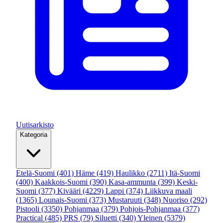
Uutisarkisto
Kategoria
Etelä-Suomi
(401)
Häme
(419)
Haulikko
(2711)
Itä-Suomi
(400)
Kaakkois-Suomi
(390)
Kasa-ammunta
(399)
Keski-
Suomi
(377)
Kivääri
(4229)
Lappi
(374)
Liikkuva maali
(1365)
Lounais-Suomi
(373)
Mustaruuti
(348)
Nuoriso
(292)
Pistooli
(3350)
Pohjanmaa
(379)
Pohjois-Pohjanmaa
(377)
Practical
(485)
PRS
(79)
Siluetti
(340)
Yleinen
(5379)