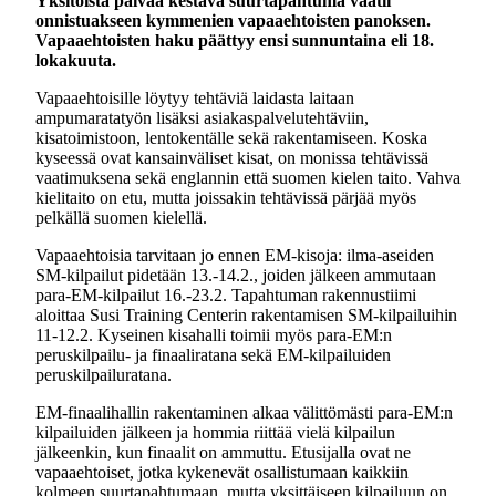
Yksitoista päivää kestävä suurtapahtuma vaatii
onnistuakseen kymmenien vapaaehtoisten panoksen.
Vapaaehtoisten haku päättyy ensi sunnuntaina eli 18.
lokakuuta.
Vapaaehtoisille löytyy tehtäviä laidasta laitaan
ampumaratatyön lisäksi asiakaspalvelutehtäviin,
kisatoimistoon, lentokentälle sekä rakentamiseen. Koska
kyseessä ovat kansainväliset kisat, on monissa tehtävissä
vaatimuksena sekä englannin että suomen kielen taito. Vahva
kielitaito on etu, mutta joissakin tehtävissä pärjää myös
pelkällä suomen kielellä.
Vapaaehtoisia tarvitaan jo ennen EM-kisoja: ilma-aseiden
SM-kilpailut pidetään 13.-14.2., joiden jälkeen ammutaan
para-EM-kilpailut 16.-23.2. Tapahtuman rakennustiimi
aloittaa Susi Training Centerin rakentamisen SM-kilpailuihin
11-12.2. Kyseinen kisahalli toimii myös para-EM:n
peruskilpailu- ja finaaliratana sekä EM-kilpailuiden
peruskilpailuratana.
EM-finaalihallin rakentaminen alkaa välittömästi para-EM:n
kilpailuiden jälkeen ja hommia riittää vielä kilpailun
jälkeenkin, kun finaalit on ammuttu. Etusijalla ovat ne
vapaaehtoiset, jotka kykenevät osallistumaan kaikkiin
kolmeen suurtapahtumaan, mutta yksittäiseen kilpailuun on