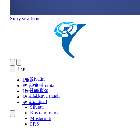
Siirry sisältöön
Lajit
Kivääri
Liitto
Pistooli
Kilpailutoiminta
Haulikko
Harrastus
Liikkuva maali
Koulutus
Practical
Seuroille
Siluetti
Kasa-ammunta
Mustaruuti
PRS