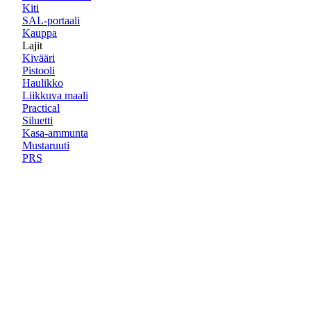
Kiti
SAL-portaali
Kauppa
Lajit
Kivääri
Pistooli
Haulikko
Liikkuva maali
Practical
Siluetti
Kasa-ammunta
Mustaruuti
PRS