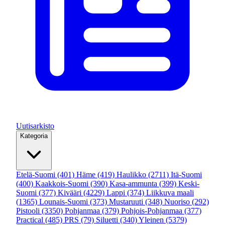
Uutisarkisto
Kategoria
Etelä-Suomi
(401)
Häme
(419)
Haulikko
(2711)
Itä-Suomi
(400)
Kaakkois-Suomi
(390)
Kasa-ammunta
(399)
Keski-
Suomi
(377)
Kivääri
(4229)
Lappi
(374)
Liikkuva maali
(1365)
Lounais-Suomi
(373)
Mustaruuti
(348)
Nuoriso
(292)
Pistooli
(3350)
Pohjanmaa
(379)
Pohjois-Pohjanmaa
(377)
Practical
(485)
PRS
(79)
Siluetti
(340)
Yleinen
(5379)