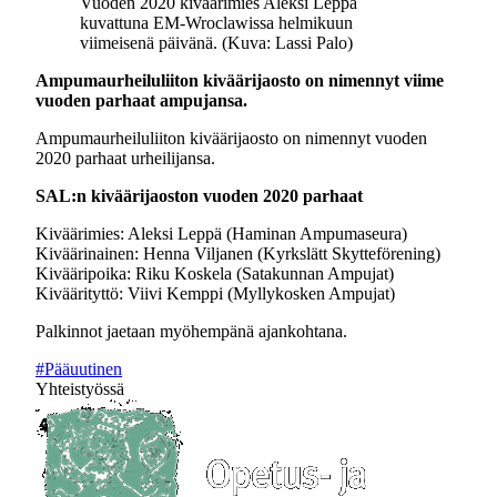
Vuoden 2020 kiväärimies Aleksi Leppä
kuvattuna EM-Wroclawissa helmikuun
viimeisenä päivänä. (Kuva: Lassi Palo)
Ampumaurheiluliiton kiväärijaosto on nimennyt viime
vuoden parhaat ampujansa.
Ampumaurheiluliiton kiväärijaosto on nimennyt vuoden
2020 parhaat urheilijansa.
SAL:n kiväärijaoston vuoden 2020 parhaat
Kiväärimies: Aleksi Leppä (Haminan Ampumaseura)
Kiväärinainen: Henna Viljanen (Kyrkslätt Skytteförening)
Kivääripoika: Riku Koskela (Satakunnan Ampujat)
Kiväärityttö: Viivi Kemppi (Myllykosken Ampujat)
Palkinnot jaetaan myöhempänä ajankohtana.
#Pääuutinen
Yhteistyössä