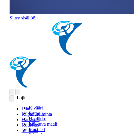
Siirry sisältöön
Lajit
Kivääri
Liitto
Pistooli
Kilpailutoiminta
Haulikko
Harrastus
Liikkuva maali
Koulutus
Practical
Seuroille