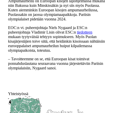
Ampumaurheilu oli Euroopan kisojen lajiohjelmassa mukana
niin Bakussa kuin Minskissäkin ja nyt siis myös Puolassa.
Kuten aiemminkin Euroopan kisojen ampumaurheilussa,
Puolassakin on jaossa olympiamaapaikkoja. Pariisin
olympialaiset pidetään vuonna 2024.
EOC:n vt. puheenjohtaja Niels Nygaard ja ESC:n
puheenjohtaja Vladimir Lisin olivat ESC:n
tiedotteen
mukaan tyytyväisiä tehtyyn sopimukseen. Myös Puolan
kisajärjestäjien toive siitä, että heidänkin kisoissaan nähtäisiin
eurooppalaiset ampumaurheilun huiput kilpailemassa
olympiapaikoista, toteutuu.
– Tavoitteemme on se, että Euroopan kisat toimivat
ponnahduslautana seuraavana vuonna järjestettäviin Pariisin
olympialaisiin, Nygaard sanoi.
Yhteistyössä