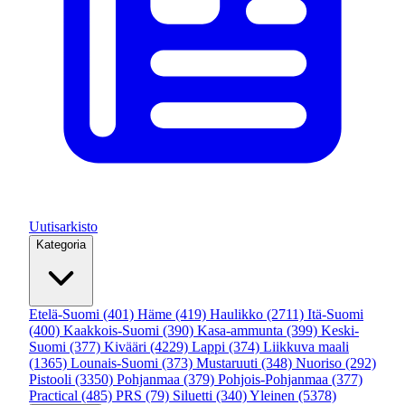
Uutisarkisto
Kategoria
Etelä-Suomi
(401)
Häme
(419)
Haulikko
(2711)
Itä-Suomi
(400)
Kaakkois-Suomi
(390)
Kasa-ammunta
(399)
Keski-
Suomi
(377)
Kivääri
(4229)
Lappi
(374)
Liikkuva maali
(1365)
Lounais-Suomi
(373)
Mustaruuti
(348)
Nuoriso
(292)
Pistooli
(3350)
Pohjanmaa
(379)
Pohjois-Pohjanmaa
(377)
Practical
(485)
PRS
(79)
Siluetti
(340)
Yleinen
(5378)