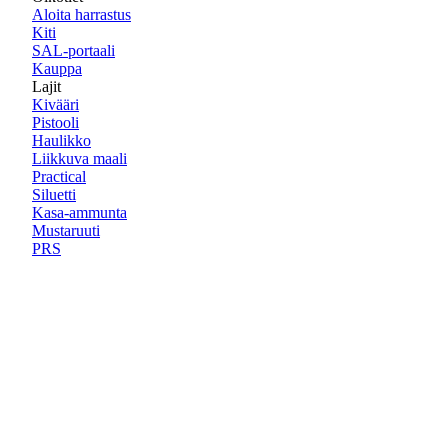
Aloita harrastus
Kiti
SAL-portaali
Kauppa
Lajit
Kivääri
Pistooli
Haulikko
Liikkuva maali
Practical
Siluetti
Kasa-ammunta
Mustaruuti
PRS