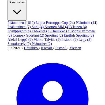
Avainsanat
Pääuutinen
(1612)
Lapua Eurooppa Cup
(24)
Pääutinen
(14)
Päääuutinen
(7)
Suhl
(4)
Nuorten MM
(4)
Yleinen
(4)
Kymppigolf
(4)
EM-kisat
(3)
Haulikko
(2)
Mopsi Veromaa
(2)
Compak Sporting
(2)
Sporting
(2)
English Sporting
(2)
Aleksi Leppä
(2)
Marko Talvitie
(2)
Pistooli
(2)
Lyijy
(2)
Seurakysely
(2)
Pääuutiset
(2)
3.2.2021
•
Haulikko
•
Kivääri
•
Pistooli
•
Yleinen