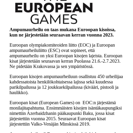
Ampumaurheilu on taas mukana Euroopan kisoissa,
kun ne järjestetään seuraavan kerran vuonna 2023.
Euroopan olympiakomiteoiden liitto (EOC) ja Euroopan
ampumaurheiluliitto (ESC) ovat sopineet, että
ampumaurheilu on yksi Euroopan kisojen lajeista. Euroopan
kisat järjestetään seuraavan kerran Puolassa 21.6.-2.7.2023.
Ne pidetään Krakovassa ja sen ympäristössä.
Euroopan kisojen ampumaurheiluun osallistuu 450 urheilijaa
kahdessatoista henkilökohtaisessa lajissa sekä kuudessa
parikilpailussa ja 12 joukkuekilpailussa (kivääri, pistooli ja
haulikko).
Euroopan kisat (European Games) on EOC:n järjestämä
monilajitapahtuma. Ensimmäisten kisojen isäntäkaupungiksi
nimettiin Azerbaidzhanin pääkaupunki Baku, jossa kisat
järjestettiin vuonna 2015. Seuraavat Euroopan kisat
järjestettiin Valko-Venäjän Minskissä 2019.