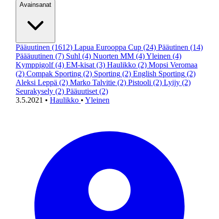
Avainsanat
Pääuutinen
(1612)
Lapua Eurooppa Cup
(24)
Pääutinen
(14)
Päääuutinen
(7)
Suhl
(4)
Nuorten MM
(4)
Yleinen
(4)
Kymppigolf
(4)
EM-kisat
(3)
Haulikko
(2)
Mopsi Veromaa
(2)
Compak Sporting
(2)
Sporting
(2)
English Sporting
(2)
Aleksi Leppä
(2)
Marko Talvitie
(2)
Pistooli
(2)
Lyijy
(2)
Seurakysely
(2)
Pääuutiset
(2)
3.5.2021
•
Haulikko
•
Yleinen