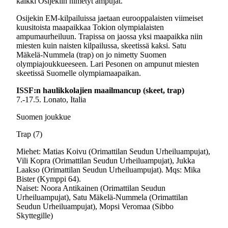
kaikki Osijekiin nimetyt ampujat.
Osijekin EM-kilpailuissa jaetaan eurooppalaisten viimeiset
kuusitoista maapaikkaa Tokion olympialaisten
ampumaurheiluun. Trapissa on jaossa yksi maapaikka niin
miesten kuin naisten kilpailussa, skeetissä kaksi. Satu
Mäkelä-Nummela (trap) on jo nimetty Suomen
olympiajoukkueeseen. Lari Pesonen on ampunut miesten
skeetissä Suomelle olympiamaapaikan.
ISSF:n haulikkolajien maailmancup (skeet, trap)
7.-17.5. Lonato, Italia
Suomen joukkue
Trap (7)
Miehet: Matias Koivu (Orimattilan Seudun Urheiluampujat),
Vili Kopra (Orimattilan Seudun Urheiluampujat), Jukka
Laakso (Orimattilan Seudun Urheiluampujat). Mqs: Mika
Bister (Kymppi 64).
Naiset: Noora Antikainen (Orimattilan Seudun
Urheiluampujat), Satu Mäkelä-Nummela (Orimattilan
Seudun Urheiluampujat), Mopsi Veromaa (Sibbo
Skyttegille)