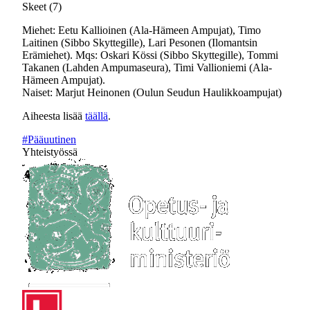
Skeet (7)
Miehet: Eetu Kallioinen (Ala-Hämeen Ampujat), Timo
Laitinen (Sibbo Skyttegille), Lari Pesonen (Ilomantsin
Erämiehet). Mqs: Oskari Kössi (Sibbo Skyttegille), Tommi
Takanen (Lahden Ampumaseura), Timi Vallioniemi (Ala-
Hämeen Ampujat).
Naiset: Marjut Heinonen (Oulun Seudun Haulikkoampujat)
Aiheesta lisää
täällä
.
#Pääuutinen
Yhteistyössä