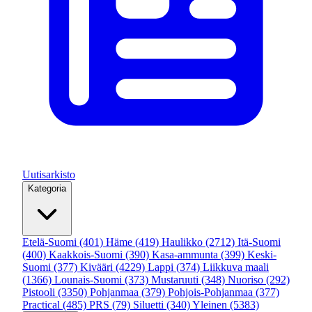
Uutisarkisto
Kategoria
Etelä-Suomi
(401)
Häme
(419)
Haulikko
(2712)
Itä-Suomi
(400)
Kaakkois-Suomi
(390)
Kasa-ammunta
(399)
Keski-
Suomi
(377)
Kivääri
(4229)
Lappi
(374)
Liikkuva maali
(1366)
Lounais-Suomi
(373)
Mustaruuti
(348)
Nuoriso
(292)
Pistooli
(3350)
Pohjanmaa
(379)
Pohjois-Pohjanmaa
(377)
Practical
(485)
PRS
(79)
Siluetti
(340)
Yleinen
(5383)