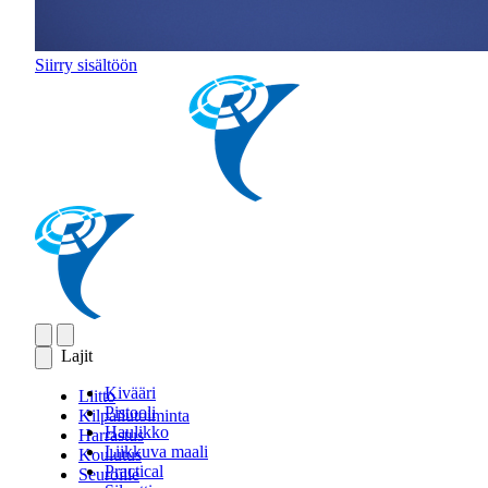
Siirry sisältöön
Lajit
Kivääri
Liitto
Pistooli
Kilpailutoiminta
Haulikko
Harrastus
Liikkuva maali
Koulutus
Practical
Seuroille