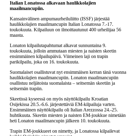
Italian Lonatossa alkavaan haulikkolajien
maailmancupiin.
Kansainvälinen ampumaurheiluliitto (ISSF) järjestää
haulikkolajien maailmancupin Italian Lonatossa 7.-17.
toukokuuta. Kilpailuun on ilmoittautunut 400 urheilijaa 56
maasta.
Lonaton kilpailutapahtumat alkavat sunnuntaina 9.
toukokuuta, jolloin ammutaan miesten ja naisten skeetin
ensimmäinen kilpailupäivä. Viimeinen laji on trapin
parikilpailu, joka on 16. toukokuuta.
Suomalaiset osallistuvat nyt ensimmäisen kerran tänä vuonna
haulikkolajien maailmancupiin. Lonaton maailmancupiin
osallistuu neljätoista suomalaista – seitsemän skeetiin ja
seitsemän trapiin.
Skeetissä kyseessä on myös näyttökilpailu Kroatian
Osijekissa 20.5.-6.6. järjestettäviä EM-kilpailuja varten.
Ensimmäinen näyttökilpailu oli Italian Arezzossa 24.-25.
huhtikuuta. Skeetin miesten ja naisten EM-joukkue nimetään
heti Lonaton maailmancupin jälkeen 10. toukokuuta.
Trapin EM-joukkueet on nimetty, ja Lonatossa kilpailevat