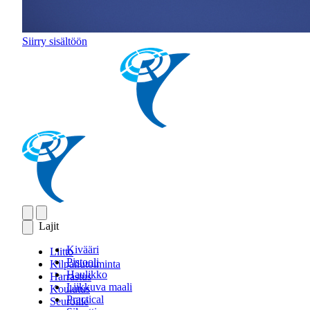
Siirry sisältöön
Lajit
Kivääri
Liitto
Pistooli
Kilpailutoiminta
Haulikko
Harrastus
Liikkuva maali
Koulutus
Practical
Seuroille