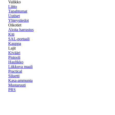
Valikko
Liitto
Tapahtumat
Uutiset
Yhteystiedot
Oikotiet
Aloita harrastus
Kiti
SAL-portaali
Kauppa
Lajit
Kivääri
Pistooli
Haulikko
Liikkuva maali
Practical
Siluetti
Kasa-ammunta
Mustaruuti
PRS