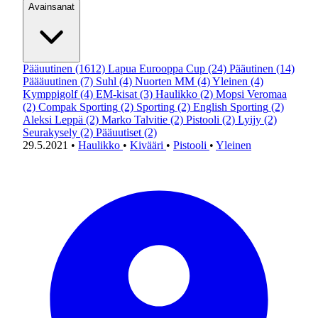
Avainsanat
Pääuutinen
(1612)
Lapua Eurooppa Cup
(24)
Pääutinen
(14)
Päääuutinen
(7)
Suhl
(4)
Nuorten MM
(4)
Yleinen
(4)
Kymppigolf
(4)
EM-kisat
(3)
Haulikko
(2)
Mopsi Veromaa
(2)
Compak Sporting
(2)
Sporting
(2)
English Sporting
(2)
Aleksi Leppä
(2)
Marko Talvitie
(2)
Pistooli
(2)
Lyijy
(2)
Seurakysely
(2)
Pääuutiset
(2)
29.5.2021
•
Haulikko
•
Kivääri
•
Pistooli
•
Yleinen