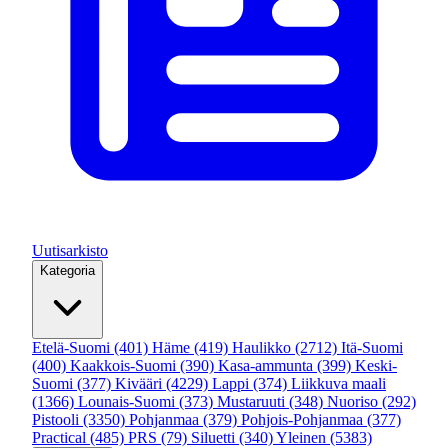
Uutisarkisto
Kategoria
Etelä-Suomi
(401)
Häme
(419)
Haulikko
(2712)
Itä-Suomi
(400)
Kaakkois-Suomi
(390)
Kasa-ammunta
(399)
Keski-
Suomi
(377)
Kivääri
(4229)
Lappi
(374)
Liikkuva maali
(1366)
Lounais-Suomi
(373)
Mustaruuti
(348)
Nuoriso
(292)
Pistooli
(3350)
Pohjanmaa
(379)
Pohjois-Pohjanmaa
(377)
Practical
(485)
PRS
(79)
Siluetti
(340)
Yleinen
(5383)