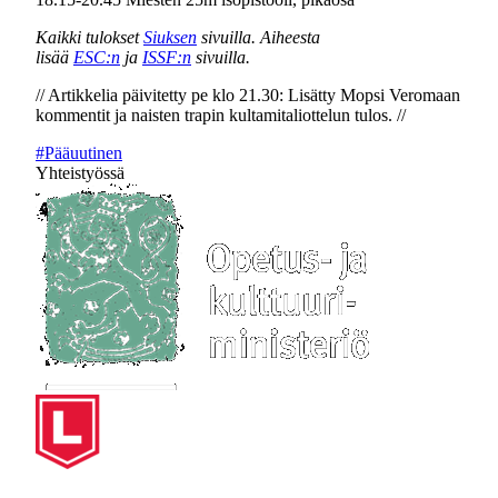
Kaikki tulokset
Siuksen
sivuilla. Aiheesta
lisää
ESC:n
ja
ISSF:n
sivuilla.
// Artikkelia päivitetty pe klo 21.30: Lisätty Mopsi Veromaan
kommentit ja naisten trapin kultamitaliottelun tulos. //
#Pääuutinen
Yhteistyössä