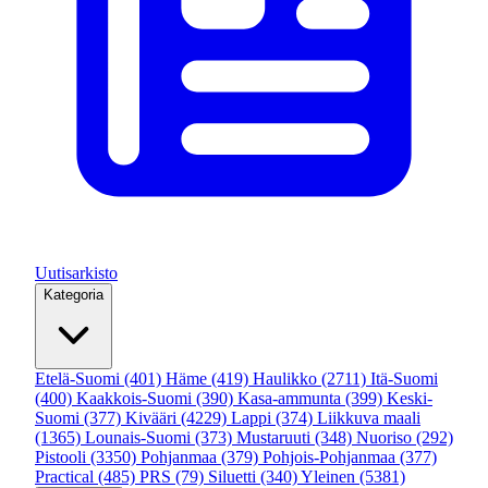
Uutisarkisto
Kategoria
Etelä-Suomi
(401)
Häme
(419)
Haulikko
(2711)
Itä-Suomi
(400)
Kaakkois-Suomi
(390)
Kasa-ammunta
(399)
Keski-
Suomi
(377)
Kivääri
(4229)
Lappi
(374)
Liikkuva maali
(1365)
Lounais-Suomi
(373)
Mustaruuti
(348)
Nuoriso
(292)
Pistooli
(3350)
Pohjanmaa
(379)
Pohjois-Pohjanmaa
(377)
Practical
(485)
PRS
(79)
Siluetti
(340)
Yleinen
(5381)