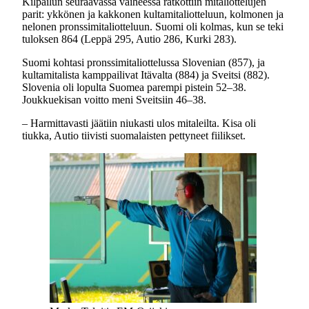
Kilpailun seuraavassa vaiheessa ratkottiin mitaliottelujen
parit: ykkönen ja kakkonen kultamitaliotteluun, kolmonen ja
nelonen pronssimitaliotteluun. Suomi oli kolmas, kun se teki
tuloksen 864 (Leppä 295, Autio 286, Kurki 283).
Suomi kohtasi pronssimitaliottelussa Slovenian (857), ja
kultamitalista kamppailivat Itävalta (884) ja Sveitsi (882).
Slovenia oli lopulta Suomea parempi pistein 52–38.
Joukkuekisan voitto meni Sveitsiin 46–38.
– Harmittavasti jäätiin niukasti ulos mitaleilta. Kisa oli
tiukka, Autio tiivisti suomalaisten pettyneet fiilikset.