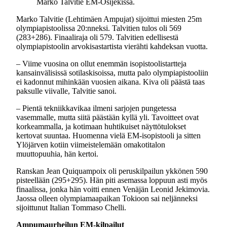
Marko Talvitie EM-Osijekissa.
Marko Talvitie (Lehtimäen Ampujat) sijoittui miesten 25m
olympiapistoolissa 20:nneksi. Talvitien tulos oli 569
(283+286). Finaaliraja oli 579. Talvitien edellisestä
olympiapistoolin arvokisastartista vierähti kahdeksan vuotta.
– Viime vuosina on ollut enemmän isopistoolistartteja
kansainvälisissä sotilaskisoissa, mutta palo olympiapistooliin
ei kadonnut mihinkään vuosien aikana. Kiva oli päästä taas
paksulle viivalle, Talvitie sanoi.
– Pientä tekniikkavikaa ilmeni sarjojen pungetessa
vasemmalle, mutta siitä päästään kyllä yli. Tavoitteet ovat
korkeammalla, ja kotimaan huhtikuiset näyttötulokset
kertovat suuntaa. Huomenna vielä EM-isopistooli ja sitten
Ylöjärven kotiin viimeistelemään omakotitalon
muuttopuuhia, hän kertoi.
Ranskan Jean Quiquampoix oli peruskilpailun ykkönen 590
pisteellään (295+295). Hän piti asemassa loppuun asti myös
finaalissa, jonka hän voitti ennen Venäjän Leonid Jekimovia.
Jaossa olleen olympiamaapaikan Tokioon sai neljänneksi
sijoittunut Italian Tommaso Chelli.
Ampumaurheilun EM-kilpailut