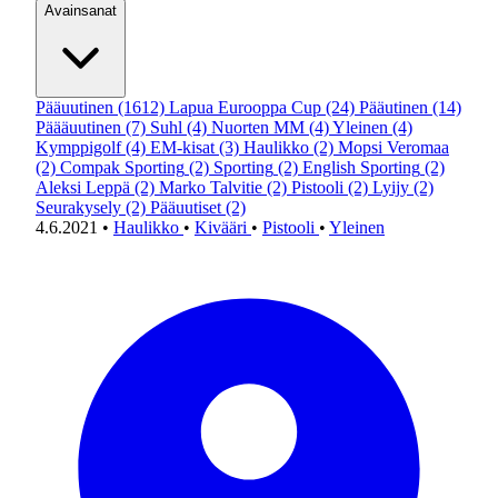
Avainsanat
Pääuutinen
(1612)
Lapua Eurooppa Cup
(24)
Pääutinen
(14)
Päääuutinen
(7)
Suhl
(4)
Nuorten MM
(4)
Yleinen
(4)
Kymppigolf
(4)
EM-kisat
(3)
Haulikko
(2)
Mopsi Veromaa
(2)
Compak Sporting
(2)
Sporting
(2)
English Sporting
(2)
Aleksi Leppä
(2)
Marko Talvitie
(2)
Pistooli
(2)
Lyijy
(2)
Seurakysely
(2)
Pääuutiset
(2)
4.6.2021
•
Haulikko
•
Kivääri
•
Pistooli
•
Yleinen