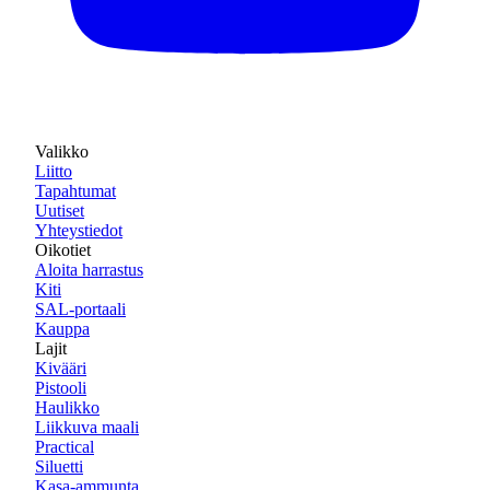
Valikko
Liitto
Tapahtumat
Uutiset
Yhteystiedot
Oikotiet
Aloita harrastus
Kiti
SAL-portaali
Kauppa
Lajit
Kivääri
Pistooli
Haulikko
Liikkuva maali
Practical
Siluetti
Kasa-ammunta