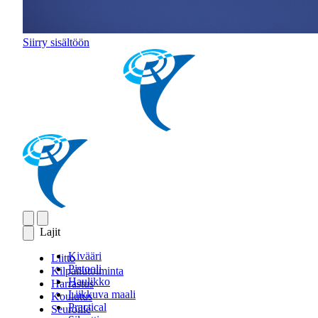
Siirry sisältöön
Lajit
Kivääri
Liitto
Pistooli
Kilpailutoiminta
Haulikko
Harrastus
Liikkuva maali
Koulutus
Practical
Seuroille