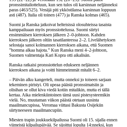
pronssimitaliotteluun, kun sen tulos oli karsinnan neljänneksi
paras (463/525). Venäjä piti ykköstilansa karsinnan loppuun
asti (487). Italia oli toinen (477) ja Ranska kolmas (465).
Suomi ja Ranska jatkoivat helteisissä olosuhteissa tasaista
kamppailuaan myös pronssiottelussa. Suomi siirtyi
ensimmäisen kierroksen jälkeen 2–0-johtoon. Kahden
kierroksen jälkeen oltiin tasatilanteessa 2–2. Livelähetyksen
selostaja sanoi kolmannen kierroksen aikana, että Suomen
”homma alkaa hajota.” Kun Ranska meni 4–2-johtoon,
Suomen valmentaja Kari Kopra otti aikalisän.
Ranska ratkaisi pronssiottelun edukseen neljännen
kierroksen aikana ja voitti himmeimmät mitalit 6–2.
– Päivän alku kangerteli, mutta onneksi jo toiseen sarjaan
tekeminen piristyi. Oli upeaa päästä pronssimatsiin ja
olisihan se ollut kiva viedä kotiin mitalikin, mutta ei tällä
kertaa. Aika mielenkiintoinen tämä uusi pistesysteemikin
vielä. No, muutaman viikon päästä otetaan uusinta
maailmancupissa, Veromaa viittasi Bakusta Osijekiin
siirtyneeseen maailmancupiin.
Miesten trapin joukkuekilpailussa Suomi oli 15. sijalla ennen
viimeistä kilpailupäivää. Se sijoittui lopulta 14:nneksi, kun