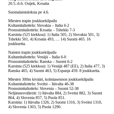
20.5.-6.6. Osijek, Kroatia
Suomalaistuloksia pe 4.6.
Miesten trapin joukkuekilpailu
Kultamitaliottelu: Slovakia – Italia 6-2
Pronssimitaliottelu: Kroatia – Tshekki 7-3
Karsinta (525 kiekkoa): 1) Italia 505, 2) Slovakia 501, 3)
Tshekki 501, 4) Kroatia 493, … 14) Suomi 465. 16
joukkuetta.
Naisten trapin joukkuekilpailu
Kultamitaliottelu: Venäjä – Italia 6-0
Pronssimitaliottelu: Ranska – Suomi 6-2
Karsinta (525 kiekkoa): 1) Venäjä 487 (EE), 2) Italia 477, 3)
Ranska 465, 4) Suomi 463, 5) Espanja 459. 8 joukkuetta.
Miesten 300m kivääri, kolmiasennon joukkuekilpailu
Kultamitaliottelu: Sveitsi – Itävalta 46-38
Pronssimitaliottelu: Slovenia – Suomi 52-38
Neljännesvälierät: 1) Itävalta 884, 2) Sveitsi 882, 3) Suomi
864, 4) Slovenia 857, 5) Puola 851.
Karsinta: 1) Itävalta 1326, 2) Suomi 1316, 3) Sveitsi 1310,
4) Slovenia 1303, 5) Puola 1290.