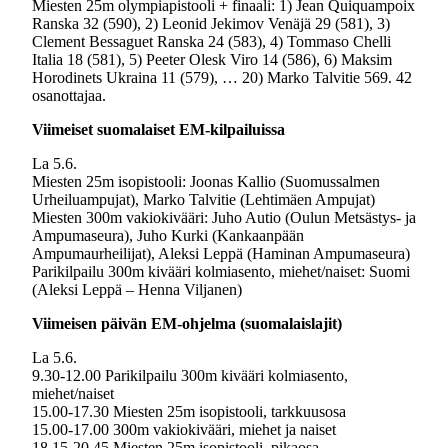
Miesten 25m olympiapistooli + finaali: 1) Jean Quiquampoix
Ranska 32 (590), 2) Leonid Jekimov Venäjä 29 (581), 3)
Clement Bessaguet Ranska 24 (583), 4) Tommaso Chelli
Italia 18 (581), 5) Peeter Olesk Viro 14 (586), 6) Maksim
Horodinets Ukraina 11 (579), … 20) Marko Talvitie 569. 42
osanottajaa.
Viimeiset suomalaiset EM-kilpailuissa
La 5.6.
Miesten 25m isopistooli: Joonas Kallio (Suomussalmen
Urheiluampujat), Marko Talvitie (Lehtimäen Ampujat)
Miesten 300m vakiokivääri: Juho Autio (Oulun Metsästys- ja
Ampumaseura), Juho Kurki (Kankaanpään
Ampumaurheilijat), Aleksi Leppä (Haminan Ampumaseura)
Parikilpailu 300m kivääri kolmiasento, miehet/naiset: Suomi
(Aleksi Leppä – Henna Viljanen)
Viimeisen päivän EM-ohjelma (suomalaislajit)
La 5.6.
9.30-12.00 Parikilpailu 300m kivääri kolmiasento,
miehet/naiset
15.00-17.30 Miesten 25m isopistooli, tarkkuusosa
15.00-17.00 300m vakiokivääri, miehet ja naiset
18.15-20.45 Miesten 25m isopistooli, pikaosa