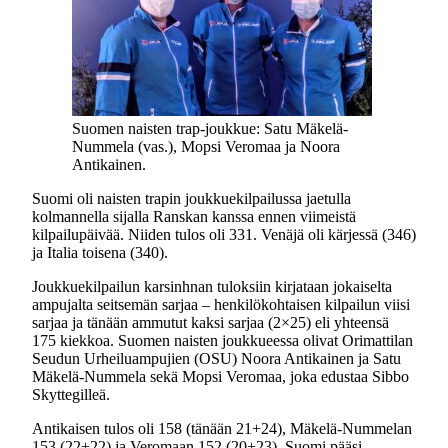
Suomen naisten trap-joukkue: Satu Mäkelä-
Nummela (vas.), Mopsi Veromaa ja Noora
Antikainen.
Suomi oli naisten trapin joukkuekilpailussa jaetulla
kolmannella sijalla Ranskan kanssa ennen viimeistä
kilpailupäivää. Niiden tulos oli 331. Venäjä oli kärjessä (346)
ja Italia toisena (340).
Joukkuekilpailun karsinhnan tuloksiin kirjataan jokaiselta
ampujalta seitsemän sarjaa – henkilökohtaisen kilpailun viisi
sarjaa ja tänään ammutut kaksi sarjaa (2×25) eli yhteensä
175 kiekkoa. Suomen naisten joukkueessa olivat Orimattilan
Seudun Urheiluampujien (OSU) Noora Antikainen ja Satu
Mäkelä-Nummela sekä Mopsi Veromaa, joka edustaa Sibbo
Skyttegilleä.
Antikaisen tulos oli 158 (tänään 21+24), Mäkelä-Nummelan
153 (22+22) ja Veromaan 152 (20+23). Suomi pääsi