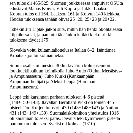
sen tulos oli 465/525. Suomen joukkueessa ampuivat OSU:a
edustavat Matias Koivu, Vili Kopra ja Jukka Laakso.
Kopran tulos oli 164, Laakson 161 ja Koivun 140 kiekkoa.
Heidän tuloksensa tänään olivat 25+20, 25+23 ja 20+22.
Tshekin Jiri Liptak jatkoi siitä, mihin hän henkilökohtaisessa
kilpailussa jäi, ja paukutti tänäänkin kaikki kiekot rikki:
tuloksena täydet 175!
Slovakia voitti kultamitaliottelussa Italian 6–2. Isäntämaa
Kroatia sijoittui kolmanneksi.
Suomi osallistui miesten 300m kiväärin kolmiasennon
joukkuekilpailuun kolmikolla Juho Autio (Oulun Metsästys-
ja Ampumaseura), Juho Kurki (Kankaanpään
Ampumaurheilijat) ja Aleksi Leppä (Haminan
Ampumaseura).
Leppä teki karsinnan parhaan tuloksen 446 pistettä
(148+150+148). Itävallan Bernhard Pickl oli toinen 445
pisteellään. Kurjen tulos oli 439 (148+148+143) ja Aution
431 (143+149+139). Suomalaiskolmikon yhteistulos 1316
oli karsinnan toiseksi paras. Itävalta teki kymmenen pistettä
paremman tuloksen. Sveitsi oli kolmas (1310).