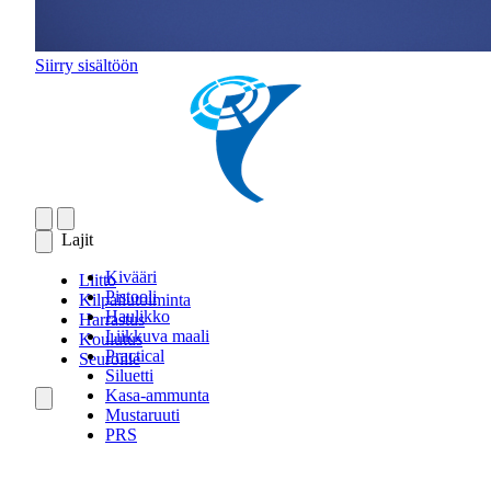
Siirry sisältöön
Lajit
Kivääri
Liitto
Pistooli
Kilpailutoiminta
Haulikko
Harrastus
Liikkuva maali
Koulutus
Practical
Seuroille
Siluetti
Kasa-ammunta
Mustaruuti
PRS